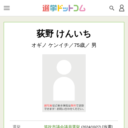
荻野 けんいち
オギノ ケンイチ／75歳／ 男
選挙
笛吹市議会議員選挙
[当選]
(2024/10/27)