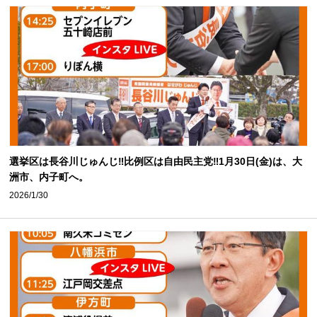
選挙区は長谷川じゅんじ‼️比例区は自由民主党‼️1月30日(金)は、大
洲市、内子町へ。
2026/1/30