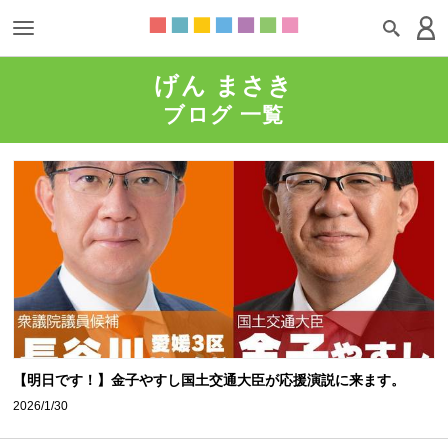
げん まさき
ブログ 一覧
【明日です！】金子やすし国土交通大臣が応援演説に来ます。
2026/1/30