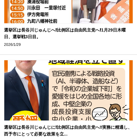
選挙区は長谷川じゅんじへ❗️比例区は自由民主党へ❗️1月29日木曜
日、選挙戦3日目。
2026/1/29
選挙区は長谷川じゅんじに❗️比例区は自由民主党へ‼️実務に精通し、
西予市にとって必要な政策を立...