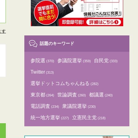
ます
話題のキーワード
参院選
参議院選挙
自民党
(370)
(359)
(333)
Twitter
(313)
選挙ドットコムちゃんねる
(282)
東京都
世論調査
都議選
(264)
(260)
(240)
電話調査
衆議院選挙
(234)
(230)
統一地方選挙
立憲民主党
(227)
(218)