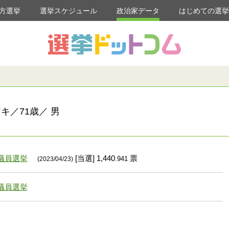
方選挙
選挙スケジュール
政治家データ
はじめての選
キ／71歳／ 男
議員選挙
[当選] 1,440
票
.941
(2023/04/23)
議員選挙