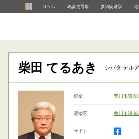
コラム
衆議院選挙
参議院選挙
地
柴田 てるあき
シバタ テルア
選挙
豊川市議会
選挙区
豊川市議会
サイト