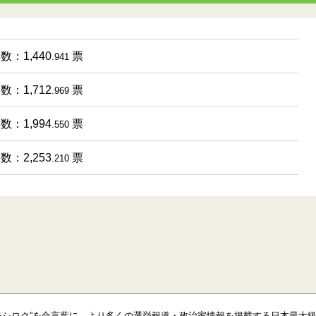
数：1,440
票
.941
数：1,712
票
.969
数：1,994
票
.550
数：2,253
票
.210
モシロク”を合言葉に、より多くの選挙報道・政治家情報を掲載する日本最大