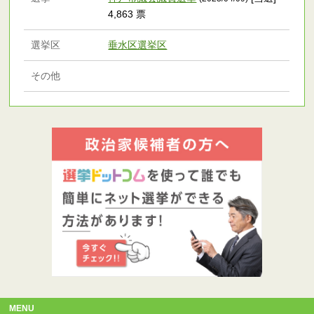
4,863 票
選挙区
垂水区選挙区
その他
MENU