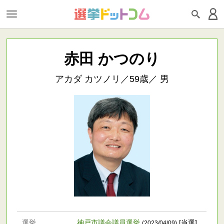
赤田 かつのり
アカダ カツノリ／59歳／ 男
選挙
神戸市議会議員選挙
[当選]
(2023/04/09)