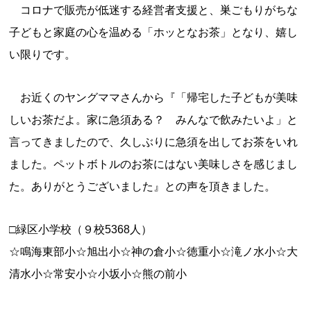
コロナで販売が低迷する経営者支援と、巣ごもりがちな
子どもと家庭の心を温める「ホッとなお茶」となり、嬉し
い限りです。
お近くのヤングママさんから『「帰宅した子どもが美味
しいお茶だよ。家に急須ある？ みんなで飲みたいよ」と
言ってきましたので、久しぶりに急須を出してお茶をいれ
ました。ペットボトルのお茶にはない美味しさを感じまし
た。ありがとうございました』との声を頂きました。
□緑区小学校（９校5368人）
☆鳴海東部小☆旭出小☆神の倉小☆徳重小☆滝ノ水小☆大
清水小☆常安小☆小坂小☆熊の前小