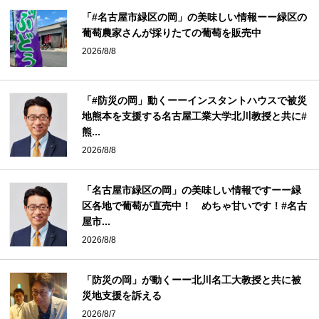
「#名古屋市緑区の岡」の美味しい情報ーー緑区の
葡萄農家さんが採りたての葡萄を販売中
2026/8/8
「#防災の岡」動くーーインスタントハウスで被災
地熊本を支援する名古屋工業大学北川教授と共に#
熊...
2026/8/8
「名古屋市緑区の岡」の美味しい情報ですーー緑
区各地で葡萄が直売中！ めちゃ甘いです！#名古
屋市...
2026/8/8
「防災の岡」が動くーー北川名工大教授と共に被
災地支援を訴える
2026/8/7