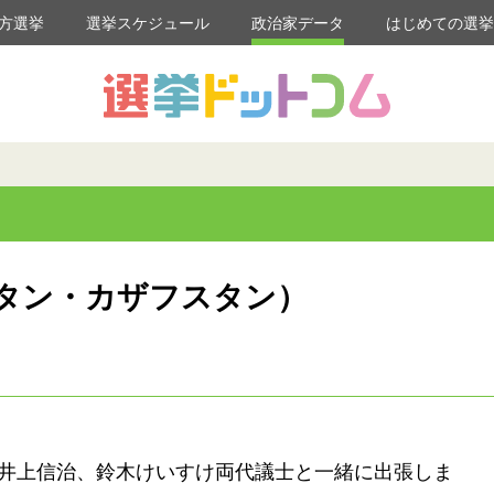
方選挙
選挙スケジュール
政治家データ
はじめての選
タン・カザフスタン）
井上信治、鈴木けいすけ両代議士と一緒に出張しま