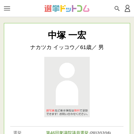
中塚 一宏
ナカツカ イッコウ／61歳／ 男
選挙
第46回衆議院議員選挙
(2012/12/16)