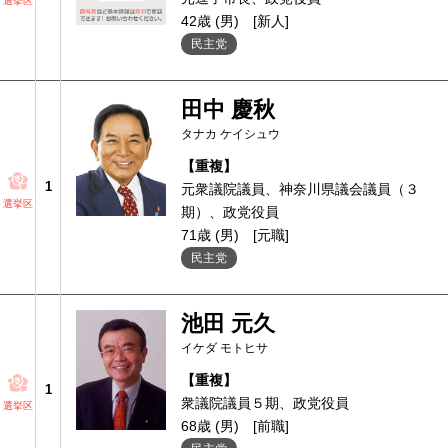
選挙区
42歳 (男)
[新人]
民主党
田中 慶秋
タナカ ケイシュウ
【重複】
1
元衆議院議員、神奈川県議会議員（３
選挙区
期）、政党役員
71歳 (男)
[元職]
民主党
池田 元久
イケダ モトヒサ
【重複】
1
衆議院議員５期、政党役員
選挙区
68歳 (男)
[前職]