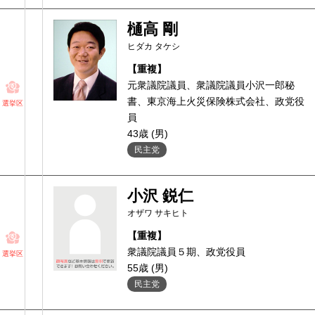
樋高 剛
ヒダカ タケシ
【重複】
元衆議院議員、衆議院議員小沢一郎秘
書、東京海上火災保険株式会社、政党役
選挙区
員
43歳 (男)
民主党
小沢 鋭仁
オザワ サキヒト
【重複】
衆議院議員５期、政党役員
選挙区
55歳 (男)
民主党