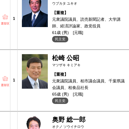
ウブカタ ユキオ
【重複】
1
元衆議院議員、読売新聞記者、大学講
選挙区
師、経済評論家、政党役員
61歳 (男)
[元職]
民主党
松崎 公昭
マツザキ キミアキ
【重複】
1
元衆議院議員、柏市議会議員、千葉県議
選挙区
会議員、柏食品社長
65歳 (男)
[元職]
民主党
奥野 総一郎
オクノ ソウイチロウ