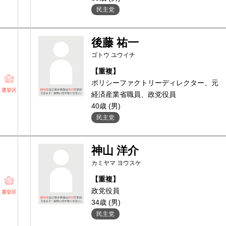
民主党
後藤 祐一
ゴトウ ユウイチ
【重複】
ポリシーファクトリーディレクター、元
選挙区
経済産業省職員、政党役員
40歳 (男)
民主党
神山 洋介
カミヤマ ヨウスケ
【重複】
政党役員
選挙区
34歳 (男)
民主党