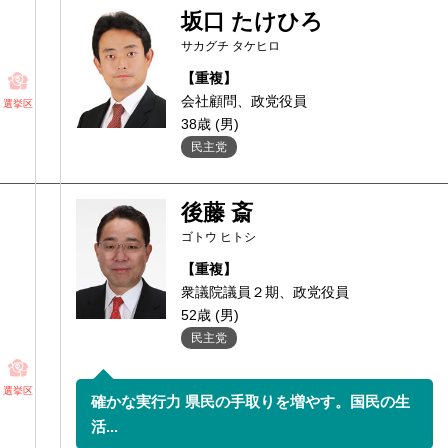
坂口 たけひろ
サカグチ タケヒロ
【重複】
会社顧問、政党役員
選挙区
38歳 (男)
民主党
後藤 斎
ゴトウ ヒトシ
【重複】
衆議院議員２期、政党役員
52歳 (男)
民主党
選挙区
確かな実行力 県民の手取りを増やす。国民の生
活...