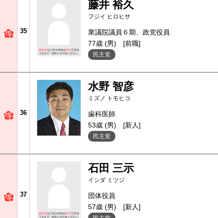
藤井 裕久
フジイ ヒロヒサ
35
衆議院議員６期、政党役員
77歳 (男)
[前職]
民主党
水野 智彦
ミズノ トモヒコ
36
歯科医師
53歳 (男)
[新人]
民主党
石田 三示
イシダ ミツジ
37
団体役員
57歳 (男)
[新人]