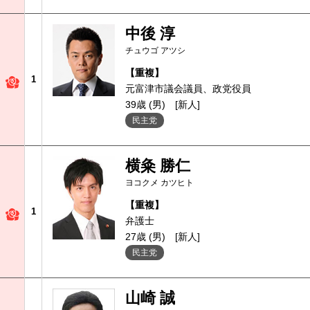
中後 淳
チュウゴ アツシ
【重複】
1
元富津市議会議員、政党役員
39歳 (男)
[新人]
民主党
横粂 勝仁
ヨコクメ カツヒト
【重複】
1
弁護士
27歳 (男)
[新人]
民主党
山崎 誠