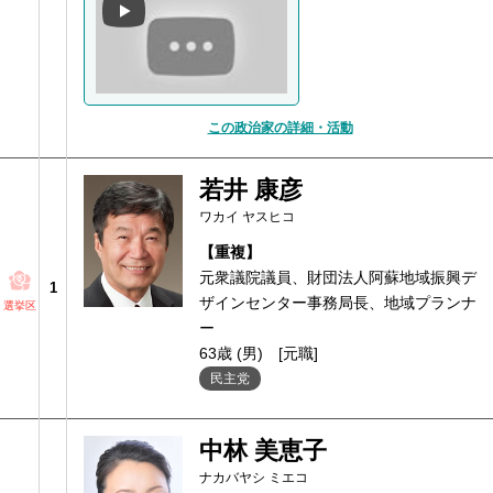
この政治家の詳細・活動
若井 康彦
ワカイ ヤスヒコ
【重複】
元衆議院議員、財団法人阿蘇地域振興デ
1
ザインセンター事務局長、地域プランナ
選挙区
ー
63歳 (男)
[元職]
民主党
中林 美恵子
ナカバヤシ ミエコ