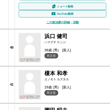
ショート動画
YouTube動画
この政治家の詳細・活動
浜口 健司
ハマグチ ケンジ
40
38歳 (男)
[新人]
民主党
榎本 和孝
エノモト カズタカ
41
29歳 (男)
[新人]
民主党