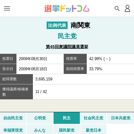
南関東
比例代表
民主党
第45回衆議院議員選挙
投票日
2009年08月30日
得票率
42.99% ( ↑ )
告示日
2009年08月18日
前回得票率
33.79%
総得票数
3,695,159
獲得議席/候補者
11 / 42
数
自由民主党
公明党
民主
社会民主党
日本共産党
幸福実現党
みんな
国民新党
新党日本