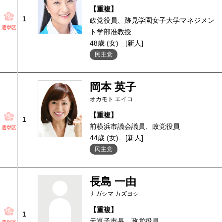
【重複】
1
政党役員、跡見学園女子大学マネジメン
選挙区
ト学部准教授
48歳 (女)
[新人]
民主党
岡本 英子
オカモト エイコ
【重複】
1
前横浜市議会議員、政党役員
選挙区
44歳 (女)
[新人]
民主党
長島 一由
ナガシマ カズヨシ
【重複】
1
元逗子市長、政党役員