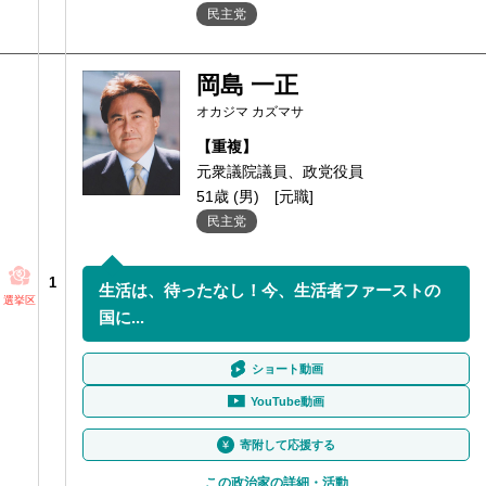
民主党
岡島 一正
オカジマ カズマサ
【重複】
元衆議院議員、政党役員
51歳 (男)
[元職]
民主党
1
生活は、待ったなし！今、生活者ファーストの
選挙区
国に...
ショート動画
YouTube動画
寄附して応援する
この政治家の詳細・活動