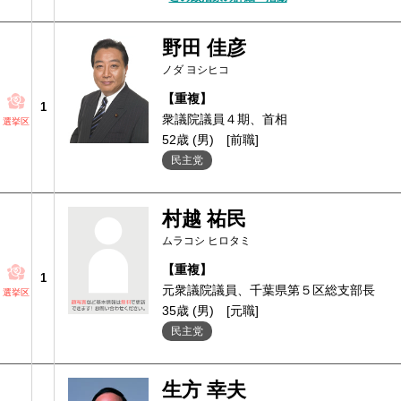
野田 佳彦
ノダ ヨシヒコ
【重複】
1
衆議院議員４期、首相
選挙区
52歳 (男)
[前職]
民主党
村越 祐民
ムラコシ ヒロタミ
【重複】
1
元衆議院議員、千葉県第５区総支部長
選挙区
35歳 (男)
[元職]
民主党
生方 幸夫