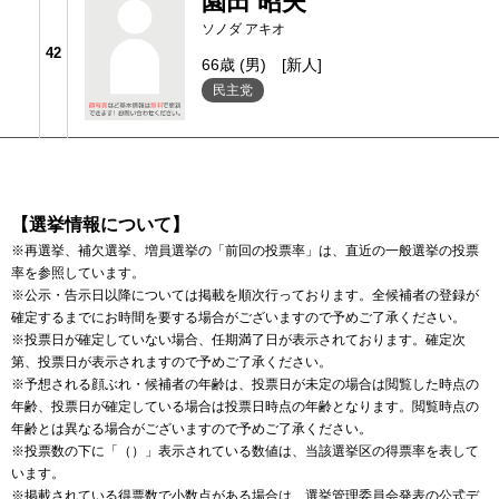
園田 昭夫
ソノダ アキオ
42
66歳 (男)
[新人]
民主党
【選挙情報について】
※再選挙、補欠選挙、増員選挙の「前回の投票率」は、直近の一般選挙の投票
率を参照しています。
※公示・告示日以降については掲載を順次行っております。全候補者の登録が
確定するまでにお時間を要する場合がございますので予めご了承ください。
※投票日が確定していない場合、任期満了日が表示されております。確定次
第、投票日が表示されますので予めご了承ください。
※予想される顔ぶれ・候補者の年齢は、投票日が未定の場合は閲覧した時点の
年齢、投票日が確定している場合は投票日時点の年齢となります。閲覧時点の
年齢とは異なる場合がございますので予めご了承ください。
※投票数の下に「（）」表示されている数値は、当該選挙区の得票率を表して
います。
※掲載されている得票数で小数点がある場合は、選挙管理委員会発表の公式デ