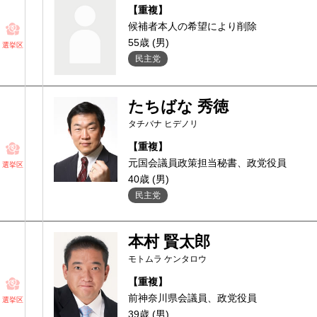
【重複】
候補者本人の希望により削除
55歳 (男)
選挙区
民主党
たちばな 秀徳
タチバナ ヒデノリ
【重複】
元国会議員政策担当秘書、政党役員
選挙区
40歳 (男)
民主党
本村 賢太郎
モトムラ ケンタロウ
【重複】
前神奈川県会議員、政党役員
選挙区
39歳 (男)