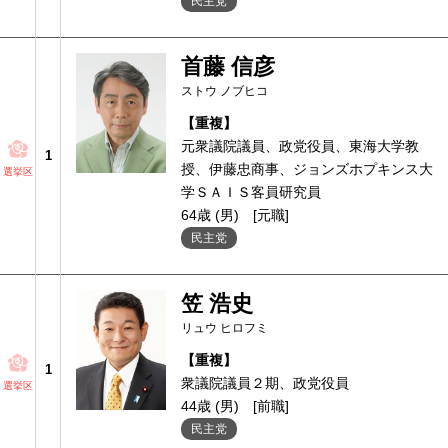
民主党
首藤 信彦
ストウ ノブヒコ
【重複】
元衆議院議員、政党役員、東海大学教
1
授、伊藤忠商事、ジョンズホプキンス大
選挙区
学ＳＡＩＳ客員研究員
64歳 (男)
[元職]
民主党
笠 浩史
リュウ ヒロフミ
【重複】
1
衆議院議員２期、政党役員
選挙区
44歳 (男)
[前職]
民主党