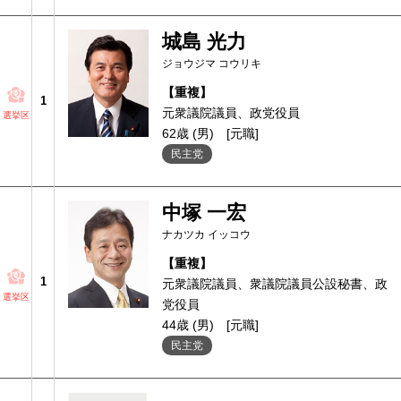
城島 光力
ジョウジマ コウリキ
【重複】
1
元衆議院議員、政党役員
選挙区
62歳 (男)
[元職]
民主党
中塚 一宏
ナカツカ イッコウ
【重複】
1
元衆議院議員、衆議院議員公設秘書、政
選挙区
党役員
44歳 (男)
[元職]
民主党