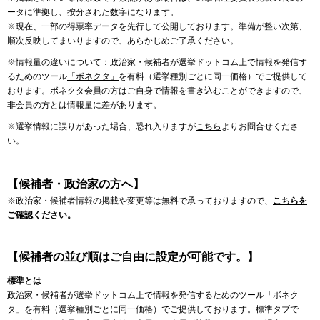
ータに準拠し、按分された数字になります。
※現在、一部の得票率データを先行して公開しております。準備が整い次第、
順次反映してまいりますので、あらかじめご了承ください。
※情報量の違いについて：政治家・候補者が選挙ドットコム上で情報を発信す
るためのツール
「ボネクタ」
を有料（選挙種別ごとに同一価格）でご提供して
おります。ボネクタ会員の方はご自身で情報を書き込むことができますので、
非会員の方とは情報量に差があります。
※選挙情報に誤りがあった場合、恐れ入りますが
こちら
よりお問合せくださ
い。
【候補者・政治家の方へ】
※政治家・候補者情報の掲載や変更等は無料で承っておりますので、
こちらを
ご確認ください。
【候補者の並び順はご自由に設定が可能です。】
標準とは
政治家・候補者が選挙ドットコム上で情報を発信するためのツール「ボネク
タ」を有料（選挙種別ごとに同一価格）でご提供しております。標準タブで