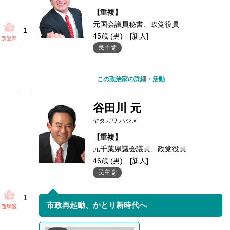
【重複】
元国会議員秘書、政党役員
1
45歳 (男)
[新人]
選挙区
民主党
この政治家の詳細・活動
谷田川 元
ヤタガワ ハジメ
【重複】
元千葉県議会議員、政党役員
46歳 (男)
[新人]
民主党
1
市政再起動、かとり新時代へ
選挙区