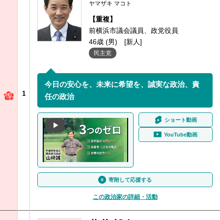
ヤマザキ マコト
【重複】
前横浜市議会議員、政党役員
46歳 (男)
[新人]
民主党
今日の安心を、未来に希望を、誠実な政治、責
1
任の政治
ショート動画
YouTube動画
寄附して応援する
この政治家の詳細・活動