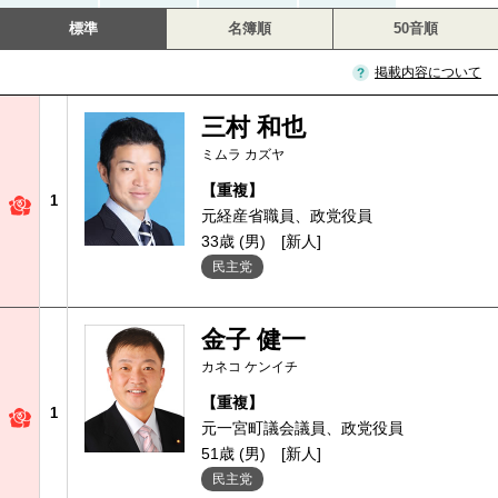
標準
名簿順
50音順
掲載内容について
三村 和也
ミムラ カズヤ
【重複】
1
元経産省職員、政党役員
33歳 (男)
[新人]
民主党
金子 健一
カネコ ケンイチ
【重複】
1
元一宮町議会議員、政党役員
51歳 (男)
[新人]
民主党