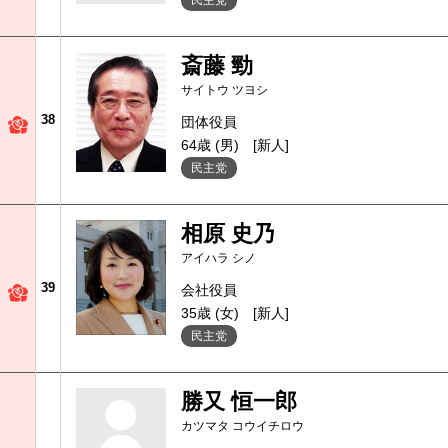
民主党
斎藤 勁
サイトウ ツヨシ
38
団体役員
64歳 (男)
[新人]
民主党
相原 史乃
アイハラ シノ
39
会社役員
35歳 (女)
[新人]
民主党
勝又 恒一郎
カツマタ コウイチロウ