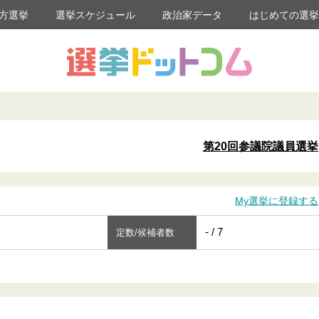
方選挙
選挙スケジュール
政治家データ
はじめての選
第20回参議院議員選挙
My選挙に登録する
- / 7
定数/候補者数