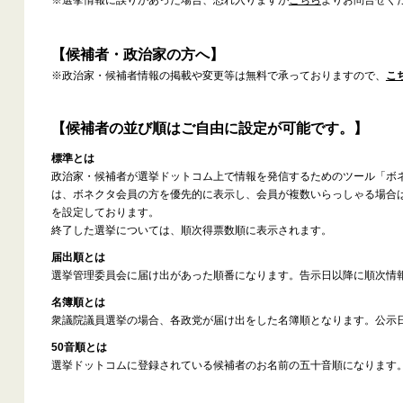
※選挙情報に誤りがあった場合、恐れ入りますが
こちら
よりお問合せく
【候補者・政治家の方へ】
※政治家・候補者情報の掲載や変更等は無料で承っておりますので、
こ
【候補者の並び順はご自由に設定が可能です。】
標準とは
政治家・候補者が選挙ドットコム上で情報を発信するためのツール「ボ
は、ボネクタ会員の方を優先的に表示し、会員が複数いらっしゃる場合
を設定しております。
終了した選挙については、順次得票数順に表示されます。
届出順とは
選挙管理委員会に届け出があった順番になります。告示日以降に順次情
名簿順とは
衆議院議員選挙の場合、各政党が届け出をした名簿順となります。公示
50音順とは
選挙ドットコムに登録されている候補者のお名前の五十音順になります