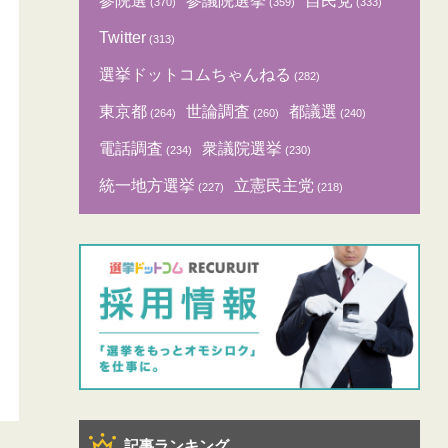
参院選
参議院選挙
自民党
(370)
(359)
(333)
Twitter
(313)
選挙ドットコムちゃんねる
(282)
東京都
世論調査
都議選
(264)
(260)
(240)
電話調査
衆議院選挙
(234)
(230)
統一地方選挙
立憲民主党
(227)
(218)
記事ランキング