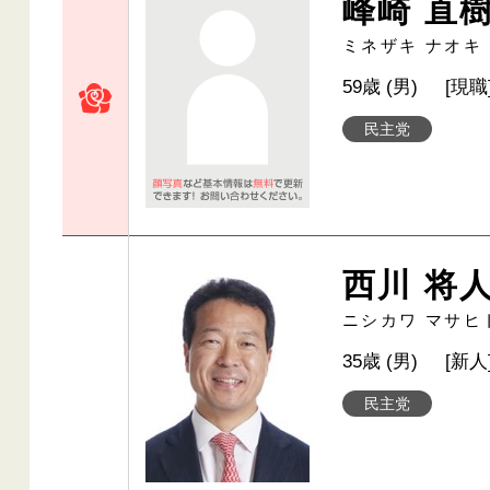
峰崎 直
ミネザキ ナオキ
59歳 (男)
[現職
民主党
西川 将
ニシカワ マサヒ
35歳 (男)
[新人
民主党