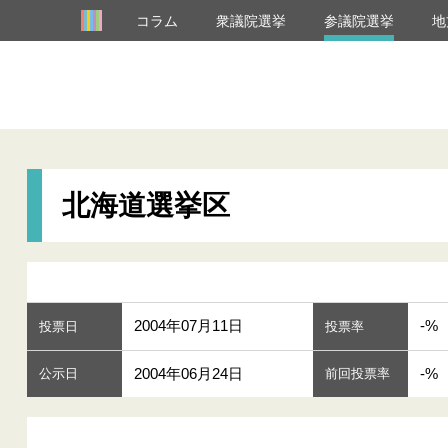
コラム
衆議院選挙
参議院選挙
地
北海道選挙区
2004年07月11日
-%
投票日
投票率
2004年06月24日
-%
公示日
前回投票率