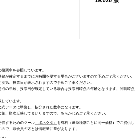
19,020 票
の投票率を参照しています。
登録が確定するまでにお時間を要する場合がございますので予めご了承ください。
定次第、投票日が表示されますので予めご了承ください。
時点の年齢、投票日が確定している場合は投票日時点の年齢となります。閲覧時点
表しています。
公式データに準拠し、按分された数字になります。
次第、順次反映してまいりますので、あらかじめご了承ください。
発信するためのツール
「ボネクタ」
を有料（選挙種別ごとに同一価格）でご提供し
すので、非会員の方とは情報量に差があります。