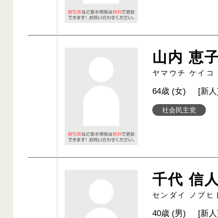
山内 恵
ヤマウチ ケイコ
64歳 (女)
[新人
社会民主党
千代 信
センダイ ノブヒ
40歳 (男)
[新人