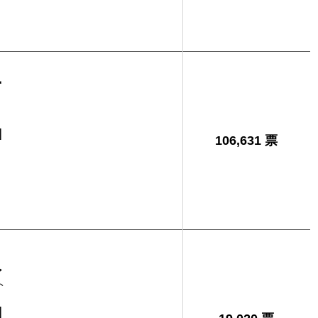
子
]
106,631 票
人
ト
]