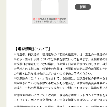
新風
【選挙情報について】
※再選挙、補欠選挙、増員選挙の「前回の投票率」は、直近の一般選挙
※公示・告示日以降については掲載を順次行っております。全候補者の
※投票日が確定していない場合、任期満了日が表示されております。確
※予想される顔ぶれ・候補者の年齢は、投票日が未定の場合は閲覧した
の年齢とは異なる場合がございますので予めご了承ください。
※投票数の下に「（）」表示されている数値は、当該選挙区の得票率を
※掲載されている得票数で小数点がある場合は、選挙管理委員会発表の
※現在、一部の得票率データを先行して公開しております。準備が整い
※情報量の違いについて：政治家・候補者が選挙ドットコム上で情報を
ております。ボネクタ会員の方はご自身で情報を書き込むことができま