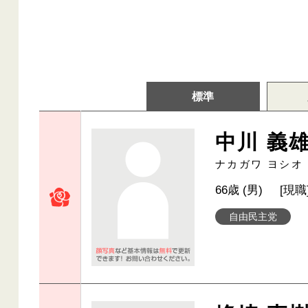
標準
中川 義
ナカガワ ヨシオ
66歳 (男)
[現職
自由民主党