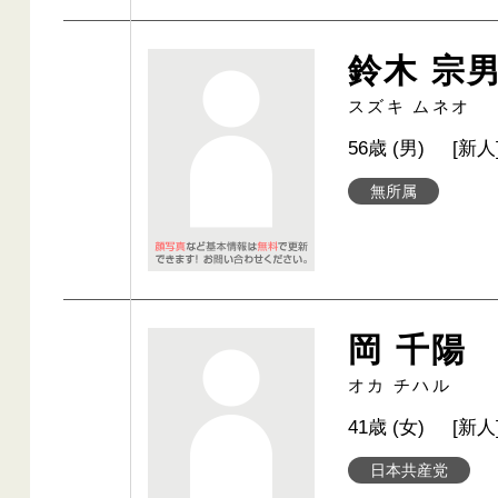
鈴木 宗
スズキ ムネオ
56歳 (男)
[新人
無所属
岡 千陽
オカ チハル
41歳 (女)
[新人
日本共産党