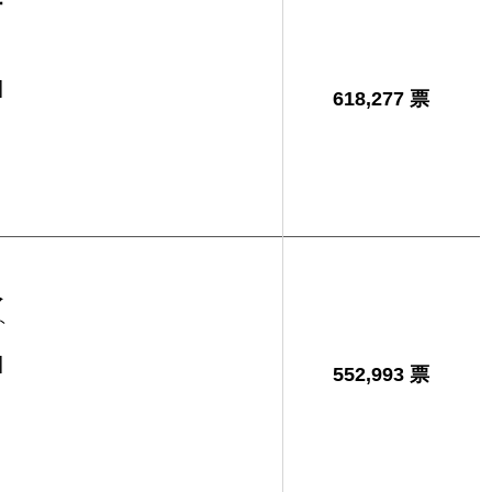
樹
]
618,277 票
人
ト
]
552,993 票