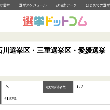
方選挙
選挙スケジュール
政治家データ
はじめての選
石川選挙区・三重選挙区・愛媛選挙
-%
1 / 3
定数/候補者数
61.52%