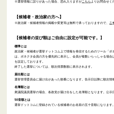
※選挙情報に誤りがあった場合、恐れ入りますが
こちら
よりお問合せく
【候補者・政治家の方へ】
※政治家・候補者情報の掲載や変更等は無料で承っておりますので、
こ
【候補者の並び順はご自由に設定が可能です。】
標準とは
政治家・候補者が選挙ドットコム上で情報を発信するためのツール「ボ
は、ボネクタ会員の方を優先的に表示し、会員が複数いらっしゃる場合
を設定しております。
終了した選挙については、順次得票数順に表示されます。
届出順とは
選挙管理委員会に届け出があった順番になります。告示日以降に順次情
名簿順とは
衆議院議員選挙の場合、各政党が届け出をした名簿順となります。公示
50音順とは
選挙ドットコムに登録されている候補者のお名前の五十音順になります