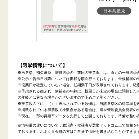
日本共産党
【選挙情報について】
※再選挙、補欠選挙、増員選挙の「前回の投票率」は、直近の一般選挙
※公示・告示日以降については掲載を順次行っております。全候補者の
※投票日が確定していない場合、任期満了日が表示されております。確
※予想される顔ぶれ・候補者の年齢は、投票日が未定の場合は閲覧した
の年齢とは異なる場合がございますので予めご了承ください。
※投票数の下に「（）」表示されている数値は、当該選挙区の得票率を
※掲載されている得票数で小数点がある場合は、選挙管理委員会発表の
※現在、一部の得票率データを先行して公開しております。準備が整い
※情報量の違いについて：政治家・候補者が選挙ドットコム上で情報を
ております。ボネクタ会員の方はご自身で情報を書き込むことができま