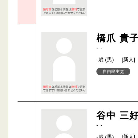
橋爪 貴
- -
-歳 (男)
[新人]
自由民主党
谷中 三
- -
-歳 (男)
[新人]