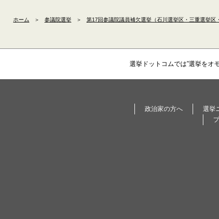
ホーム
＞
参議院選挙
＞
第17回参議院議員補欠選挙（石川選挙区・三重選挙区
選挙ドットコムでは”選挙をオ
政治家の方へ
選挙