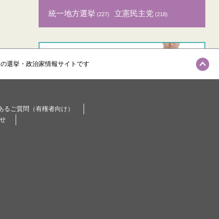
統一地方選挙
立憲民主党
(227)
(218)
級の選挙・政治家情報サイトです
あるご質問（有権者向け）
せ
記事ランキング