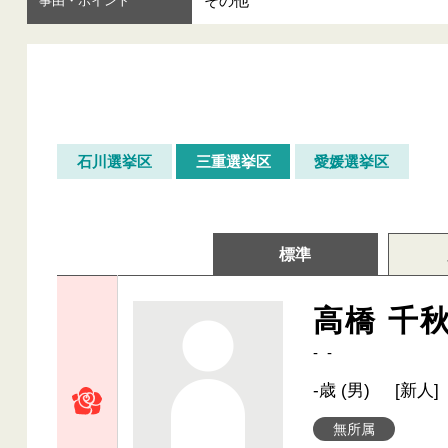
その他
事由・ポイント
石川選挙区
三重選挙区
愛媛選挙区
標準
高橋 千
- -
-歳 (男)
[新人]
無所属