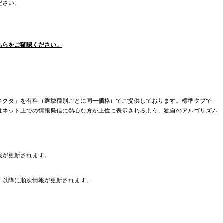
ださい。
ちらをご確認ください。
ネクタ」を有料（選挙種別ごとに同一価格）でご提供しております。標準タブで
はネット上での情報発信に熱心な方が上位に表示されるよう、独自のアルゴリズム
報が更新されます。
日以降に順次情報が更新されます。
。