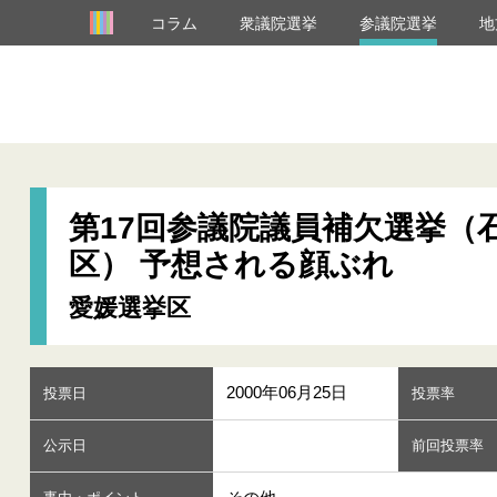
コラム
衆議院選挙
参議院選挙
地
第17回参議院議員補欠選挙（
区） 予想される顔ぶれ
愛媛選挙区
2000年06月25日
投票日
投票率
公示日
前回投票率