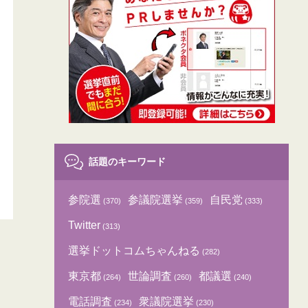
話題のキーワード
参院選
参議院選挙
自民党
(370)
(359)
(333)
Twitter
(313)
選挙ドットコムちゃんねる
(282)
東京都
世論調査
都議選
(264)
(260)
(240)
電話調査
衆議院選挙
(234)
(230)