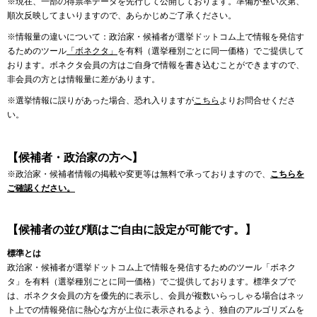
※現在、一部の得票率データを先行して公開しております。準備が整い次第、
順次反映してまいりますので、あらかじめご了承ください。
※情報量の違いについて：政治家・候補者が選挙ドットコム上で情報を発信す
るためのツール
「ボネクタ」
を有料（選挙種別ごとに同一価格）でご提供して
おります。ボネクタ会員の方はご自身で情報を書き込むことができますので、
非会員の方とは情報量に差があります。
※選挙情報に誤りがあった場合、恐れ入りますが
こちら
よりお問合せくださ
い。
【候補者・政治家の方へ】
※政治家・候補者情報の掲載や変更等は無料で承っておりますので、
こちらを
ご確認ください。
【候補者の並び順はご自由に設定が可能です。】
標準とは
政治家・候補者が選挙ドットコム上で情報を発信するためのツール「ボネク
タ」を有料（選挙種別ごとに同一価格）でご提供しております。標準タブで
は、ボネクタ会員の方を優先的に表示し、会員が複数いらっしゃる場合はネッ
ト上での情報発信に熱心な方が上位に表示されるよう、独自のアルゴリズムを