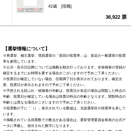
42歳
[現職]
36,922 票
【選挙情報について】
※再選挙、補欠選挙、増員選挙の「前回の投票率」は、直近の一般選挙の投票
率を参照しています。
※公示・告示日以降については掲載を順次行っております。全候補者の登録が
確定するまでにお時間を要する場合がございますので予めご了承ください。
※投票日が確定していない場合、任期満了日が表示されております。確定次
第、投票日が表示されますので予めご了承ください。
※予想される顔ぶれ・候補者の年齢は、投票日が未定の場合は閲覧した時点の
年齢、投票日が確定している場合は投票日時点の年齢となります。閲覧時点の
年齢とは異なる場合がございますので予めご了承ください。
※投票数の下に「（）」表示されている数値は、当該選挙区の得票率を表して
います。
※掲載されている得票数で小数点がある場合は、選挙管理委員会発表の公式デ
ータに準拠し、按分された数字になります。