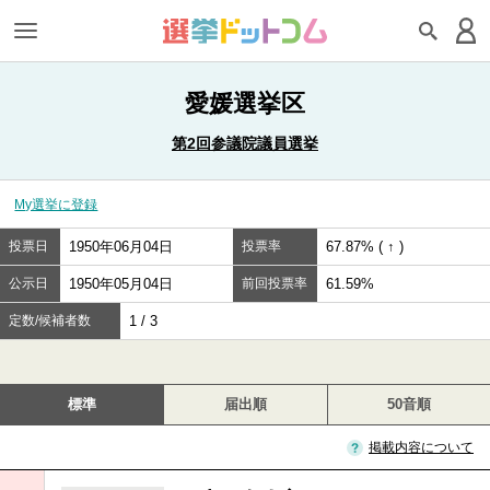
愛媛選挙区
第2回参議院議員選挙
My選挙に登録
投票日
1950年06月04日
投票率
67.87% ( ↑ )
公示日
1950年05月04日
前回投票率
61.59%
定数/候補者数
1 / 3
標準
届出順
50音順
掲載内容について