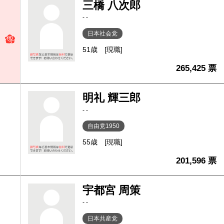
三橋 八次郎
- -
日本社会党
51歳
[現職]
265,425 票
明礼 輝三郎
- -
自由党1950
55歳
[現職]
201,596 票
宇都宮 周策
- -
日本共産党