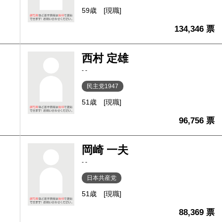
59歳
[現職]
134,346 票
西村 定雄
- -
民主党1947
51歳
[現職]
96,756 票
岡崎 一夫
- -
日本共産党
51歳
[現職]
88,369 票