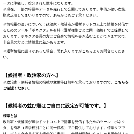
ータに準拠し、按分された数字になります。
※現在、一部の得票率データを先行して公開しております。準備が整い次第、
順次反映してまいりますので、あらかじめご了承ください。
※情報量の違いについて：政治家・候補者が選挙ドットコム上で情報を発信す
るためのツール
「ボネクタ」
を有料（選挙種別ごとに同一価格）でご提供して
おります。ボネクタ会員の方はご自身で情報を書き込むことができますので、
非会員の方とは情報量に差があります。
※選挙情報に誤りがあった場合、恐れ入りますが
こちら
よりお問合せくださ
い。
【候補者・政治家の方へ】
※政治家・候補者情報の掲載や変更等は無料で承っておりますので、
こちらを
ご確認ください。
【候補者の並び順はご自由に設定が可能です。】
標準とは
政治家・候補者が選挙ドットコム上で情報を発信するためのツール「ボネク
タ」を有料（選挙種別ごとに同一価格）でご提供しております。標準タブで
は、ボネクタ会員の方を優先的に表示し、会員が複数いらっしゃる場合はネッ