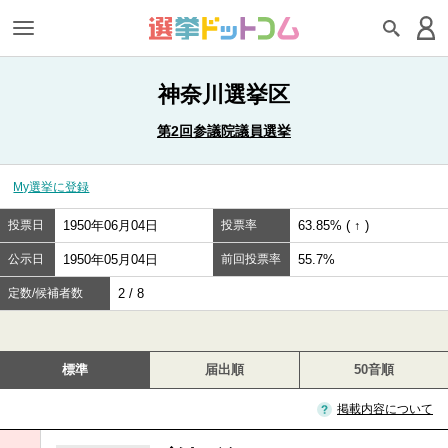
神奈川選挙区
第2回参議院議員選挙
My選挙に登録
投票日
1950年06月04日
投票率
63.85% ( ↑ )
公示日
1950年05月04日
前回投票率
55.7%
定数/候補者数
2 / 8
標準
届出順
50音順
掲載内容について