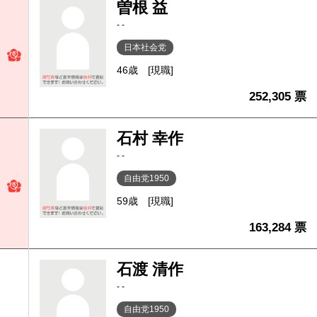
曽根 益
- -
日本社会党
46歳
[現職]
252,305 票
石村 幸作
- -
自由党1950
59歳
[現職]
163,284 票
石渡 清作
- -
自由党1950