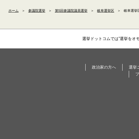
ホーム
＞
参議院選挙
＞
第5回参議院議員選挙
＞
岐阜選挙区
＞
岐阜選挙
選挙ドットコムでは”選挙をオ
政治家の方へ
選挙