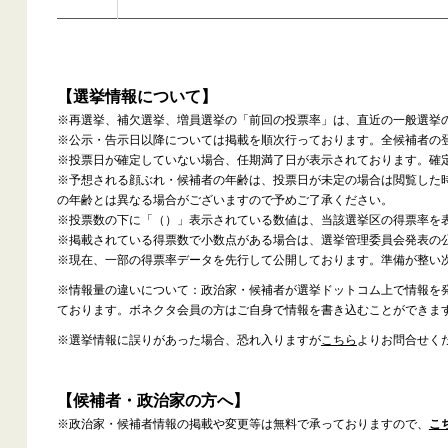
【選挙情報について】
※再選挙、補欠選挙、増員選挙の「前回の投票率」は、直近の一般選挙
※公示・告示日以降については掲載を順次行っております。全候補者の
※投票日が確定していない場合、任期満了日が表示されております。確
※予想される顔ぶれ・候補者の年齢は、投票日が未定の場合は閲覧した
の年齢とは異なる場合がございますので予めご了承ください。
※投票数の下に「（）」表示されている数値は、当該選挙区の得票率を
※掲載されている得票数で小数点がある場合は、選挙管理委員会発表の
※現在、一部の得票率データを先行して公開しております。準備が整い
※情報量の違いについて：政治家・候補者が選挙ドットコム上で情報を
ております。ボネクタ会員の方はご自身で情報を書き込むことができま
※選挙情報に誤りがあった場合、恐れ入りますが
こちら
よりお問合せく
【候補者・政治家の方へ】
※政治家・候補者情報の掲載や変更等は無料で承っておりますので、
こ