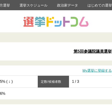
方選挙
選挙スケジュール
政治家データ
はじめての選
第5回参議院議員選挙
My選挙に登録する
5% ( ↓ )
1 / 3
定数/候補者数
46%