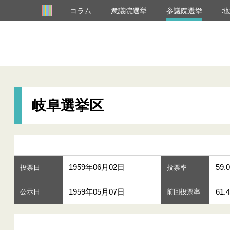
コラム
衆議院選挙
参議院選挙
地
岐阜選挙区
1959年06月02日
59.0
投票日
投票率
1959年05月07日
61.
公示日
前回投票率