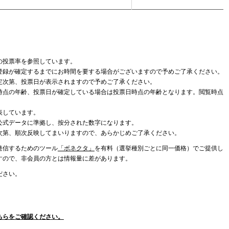
の投票率を参照しています。
登録が確定するまでにお時間を要する場合がございますので予めご了承ください。
定次第、投票日が表示されますので予めご了承ください。
時点の年齢、投票日が確定している場合は投票日時点の年齢となります。閲覧時点
表しています。
公式データに準拠し、按分された数字になります。
次第、順次反映してまいりますので、あらかじめご了承ください。
発信するためのツール
「ボネクタ」
を有料（選挙種別ごとに同一価格）でご提供し
すので、非会員の方とは情報量に差があります。
ださい。
ちらをご確認ください。