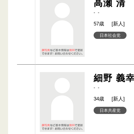
高瀬 清
- -
57歳
[新人]
日本社会党
細野 義
- -
34歳
[新人]
日本共産党