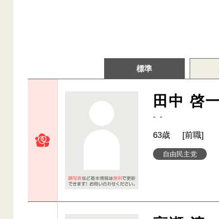
標準
田中 啓
- -
63歳
[前職]
自由民主党