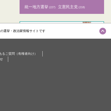
統一地方選挙
立憲民主党
(227)
(218)
級の選挙・政治家情報サイトです
あるご質問（有権者向け）
せ
記事ランキング