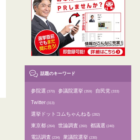
話題のキーワード
参院選
参議院選挙
自民党
(370)
(359)
(333)
Twitter
(313)
選挙ドットコムちゃんねる
(282)
東京都
世論調査
都議選
(264)
(260)
(240)
電話調査
衆議院選挙
(234)
(230)