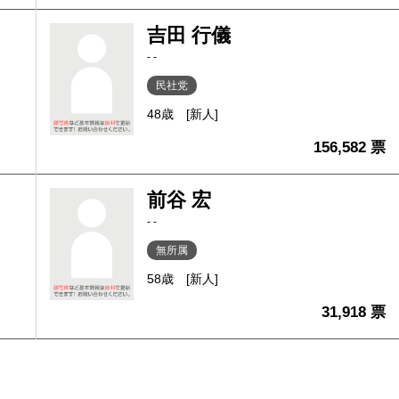
吉田 行儀
- -
民社党
48歳
[新人]
156,582 票
前谷 宏
- -
無所属
58歳
[新人]
31,918 票