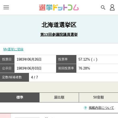
北海道選挙区
第13回参議院議員選挙
My選挙に登録
投票日
1983年06月26日
投票率
57.12% ( ↓ )
公示日
1983年06月03日
前回投票率
76.28%
定数/候補者数
4 / 7
標準
届出順
50音順
掲載内容について