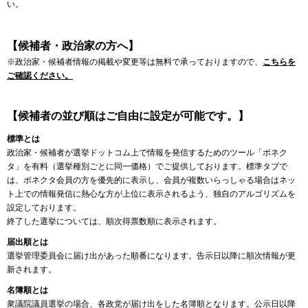
い。
【候補者・政治家の方へ】
※政治家・候補者情報の掲載や変更等は無料で承っておりますので、
こちらを
ご確認ください。
【候補者の並び順はご自由に設定が可能です。】
標準とは
政治家・候補者が選挙ドットコム上で情報を発信するためのツール「ボネク
タ」を有料（選挙種別ごとに同一価格）でご提供しております。標準タブで
は、ボネクタ会員の方を優先的に表示し、会員が複数いらっしゃる場合はネッ
ト上での情報発信に熱心な方が上位に表示されるよう、独自のアルゴリズムを
設定しております。
終了した選挙については、順次得票数順に表示されます。
届出順とは
選挙管理委員会に届け出があった順番になります。告示日以降に順次情報が更
新されます。
名簿順とは
衆議院議員選挙の場合、各政党が届け出をした名簿順となります。公示日以降