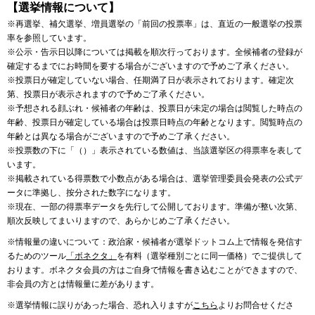
【選挙情報について】
※再選挙、補欠選挙、増員選挙の「前回の投票率」は、直近の一般選挙の投票
率を参照しています。
※公示・告示日以降については掲載を順次行っております。全候補者の登録が
確定するまでにお時間を要する場合がございますので予めご了承ください。
※投票日が確定していない場合、任期満了日が表示されております。確定次
第、投票日が表示されますので予めご了承ください。
※予想される顔ぶれ・候補者の年齢は、投票日が未定の場合は閲覧した時点の
年齢、投票日が確定している場合は投票日時点の年齢となります。閲覧時点の
年齢とは異なる場合がございますので予めご了承ください。
※投票数の下に「（）」表示されている数値は、当該選挙区の得票率を表して
います。
※掲載されている得票数で小数点がある場合は、選挙管理委員会発表の公式デ
ータに準拠し、按分された数字になります。
※現在、一部の得票率データを先行して公開しております。準備が整い次第、
順次反映してまいりますので、あらかじめご了承ください。
※情報量の違いについて：政治家・候補者が選挙ドットコム上で情報を発信す
るためのツール
「ボネクタ」
を有料（選挙種別ごとに同一価格）でご提供して
おります。ボネクタ会員の方はご自身で情報を書き込むことができますので、
非会員の方とは情報量に差があります。
※選挙情報に誤りがあった場合、恐れ入りますが
こちら
よりお問合せくださ