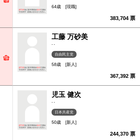
64歳
[現職]
383,704 票
工藤 万砂美
- -
自由民主党
58歳
[新人]
367,392 票
児玉 健次
- -
日本共産党
50歳
[新人]
244,370 票