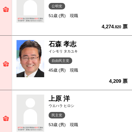
公明党
51歳 (男)
現職
4,274
票
.820
石森 孝志
イシモリ タカユキ
自由民主党
45歳 (男)
現職
4,209 票
上原 洋
ウエハラ ヒロシ
民主党
53歳 (男)
現職