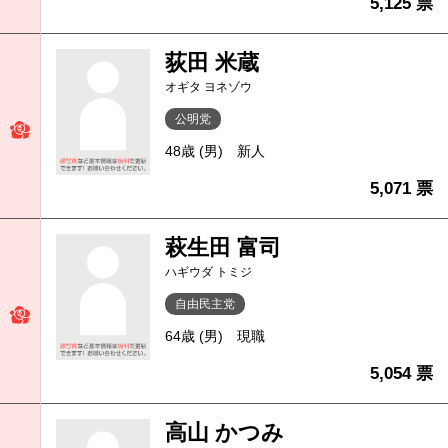
5,125 票
荻田 米蔵
オギタ ヨネゾウ
公明党
48歳 (男)
新人
5,071 票
萩生田 富司
ハギウダ トミジ
自由民主党
64歳 (男)
現職
5,054 票
高山 かつみ