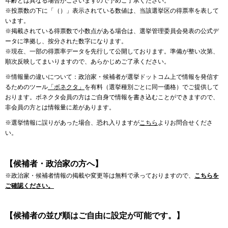
年齢とは異なる場合がございますので予めご了承ください。
※投票数の下に「（）」表示されている数値は、当該選挙区の得票率を表して
います。
※掲載されている得票数で小数点がある場合は、選挙管理委員会発表の公式デ
ータに準拠し、按分された数字になります。
※現在、一部の得票率データを先行して公開しております。準備が整い次第、
順次反映してまいりますので、あらかじめご了承ください。
※情報量の違いについて：政治家・候補者が選挙ドットコム上で情報を発信す
るためのツール
「ボネクタ」
を有料（選挙種別ごとに同一価格）でご提供して
おります。ボネクタ会員の方はご自身で情報を書き込むことができますので、
非会員の方とは情報量に差があります。
※選挙情報に誤りがあった場合、恐れ入りますが
こちら
よりお問合せくださ
い。
【候補者・政治家の方へ】
※政治家・候補者情報の掲載や変更等は無料で承っておりますので、
こちらを
ご確認ください。
【候補者の並び順はご自由に設定が可能です。】