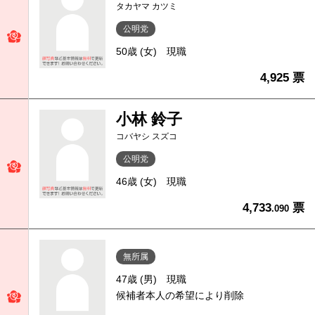
タカヤマ カツミ
公明党
50歳 (女)
現職
4,925 票
小林 鈴子
コバヤシ スズコ
公明党
46歳 (女)
現職
4,733
票
.090
無所属
47歳 (男)
現職
候補者本人の希望により削除