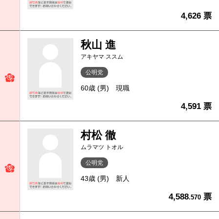
4,626 票
秋山 進
アキヤマ ススム
公明党
60歳 (男)
現職
4,591 票
村松 徹
ムラマツ トオル
公明党
43歳 (男)
新人
4,588
票
.570