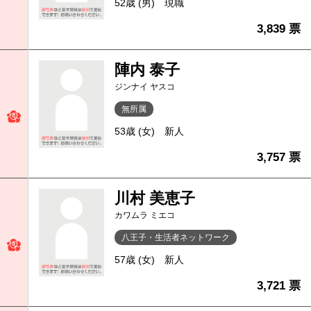
52歳 (男)
現職
3,839 票
陣内 泰子
ジンナイ ヤスコ
無所属
53歳 (女)
新人
3,757 票
川村 美恵子
カワムラ ミエコ
八王子・生活者ネットワーク
57歳 (女)
新人
3,721 票