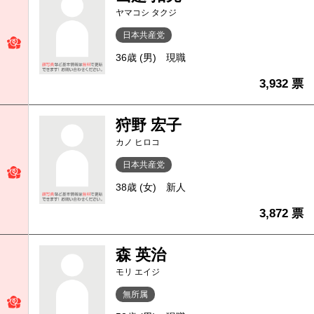
ヤマコシ タクジ
日本共産党
36歳 (男)
現職
3,932 票
狩野 宏子
カノ ヒロコ
日本共産党
38歳 (女)
新人
3,872 票
森 英治
モリ エイジ
無所属