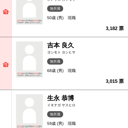
無所属
50歳 (男)
現職
3,182 票
吉本 良久
ヨシモト ヨシヒサ
無所属
68歳 (男)
現職
3,015 票
生永 恭博
イキナガ ヤスヒロ
無所属
59歳 (男)
現職