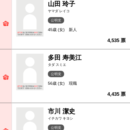
山田 玲子
ヤマダ レイコ
公明党
45歳 (女)
新人
4,535 票
多田 寿美江
タダ スミエ
公明党
56歳 (女)
現職
4,435 票
市川 潔史
イチカワ キヨシ
公明党