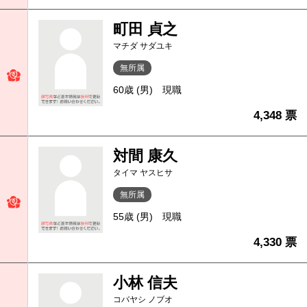
町田 貞之
マチダ サダユキ
無所属
60歳 (男)
現職
4,348 票
対間 康久
タイマ ヤスヒサ
無所属
55歳 (男)
現職
4,330 票
小林 信夫
コバヤシ ノブオ