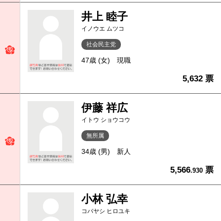
井上 睦子
イノウエ ムツコ
社会民主党
47歳 (女)
現職
5,632 票
伊藤 祥広
イトウ ショウコウ
無所属
34歳 (男)
新人
5,566
票
.930
小林 弘幸
コバヤシ ヒロユキ