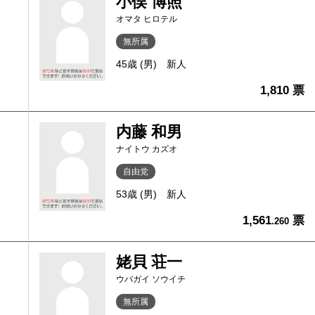
小俣 博照
オマタ ヒロテル
無所属
45歳 (男)
新人
1,810 票
内藤 和男
ナイトウ カズオ
自由党
53歳 (男)
新人
1,561
票
.260
姥貝 荘一
ウバガイ ソウイチ
無所属