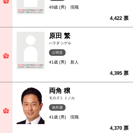
49歳 (男)
現職
4,422 票
原田 繁
ハラダ シゲル
公明党
41歳 (男)
新人
4,395 票
両角 穣
モロズミ ミノル
無所属
41歳 (男)
現職
4,370 票