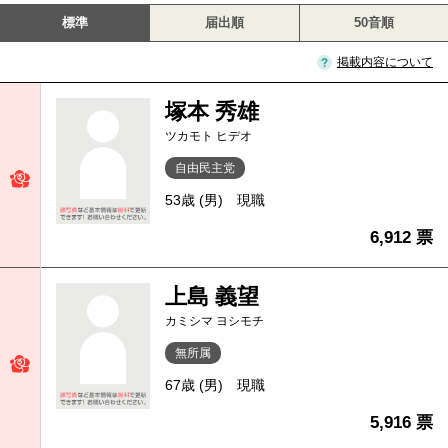
標準
届出順
50音順
掲載内容について
塚本 秀雄
ツカモト ヒデオ
自由民主党
53歳 (男)
現職
6,912 票
上島 義望
カミシマ ヨシモチ
無所属
67歳 (男)
現職
5,916 票