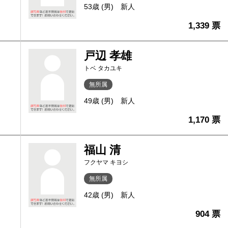
53歳 (男)
新人
1,339 票
戸辺 孝雄
トベ タカユキ
無所属
49歳 (男)
新人
1,170 票
福山 清
フクヤマ キヨシ
無所属
42歳 (男)
新人
904 票