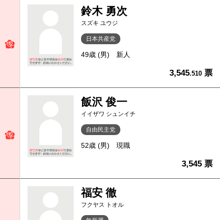
鈴木 勇次
スズキ ユウジ
日本共産党
49歳 (男)
新人
3,545
票
.510
飯沢 俊一
イイザワ シュンイチ
自由民主党
52歳 (男)
現職
3,545 票
福安 徹
フクヤス トオル