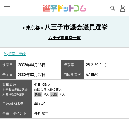
八王子市議会議員選挙
＜東京都＞
八王子市選挙一覧
My選挙に登録
投票日
2003年04月13日
投票率
28.21% ( ↓ )
告示日
2003年03月27日
前回投票率
57.95%
418,735人
有権者数
※無投票時は選挙
前回より +20,945人
人名簿登録者数
男性
0人
女性
0人
定数/候補者数
40 / 49
事由・ポイント
任期満了