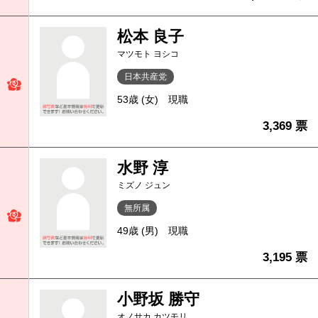
松本 良子
マツモト ヨシコ
日本共産党
53歳 (女)
現職
3,369 票
水野 淳
ミズノ ジュン
無所属
49歳 (男)
現職
3,195 票
小野坂 勝守
オノサカ カツモリ