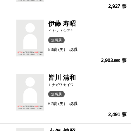
2,927 票
伊藤 寿昭
イトウ トシアキ
無所属
53歳 (男)
現職
2,903
票
.660
皆川 清和
ミナガワ セイワ
無所属
62歳 (男)
現職
2,491 票