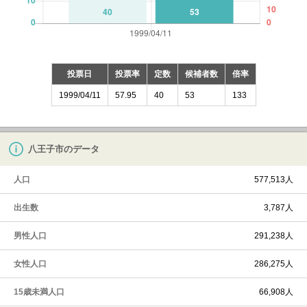
投票日
投票率
定数
候補者数
倍率
1999/04/11
57.95
40
53
133
八王子市のデータ
人口
577,513人
出生数
3,787人
男性人口
291,238人
女性人口
286,275人
15歳未満人口
66,908人