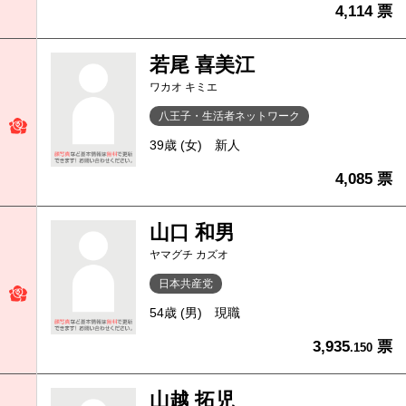
4,114 票
若尾 喜美江
ワカオ キミエ
八王子・生活者ネットワーク
39歳 (女)
新人
4,085 票
山口 和男
ヤマグチ カズオ
日本共産党
54歳 (男)
現職
3,935
票
.150
山越 拓児