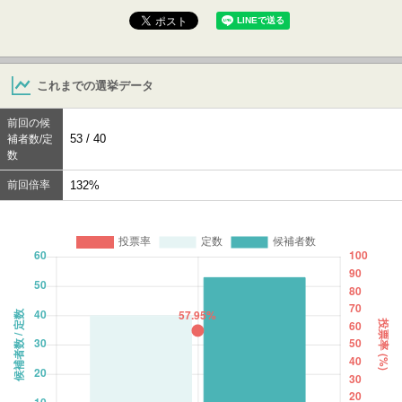
これまでの選挙データ
前回の候
53 / 40
補者数/定
数
前回倍率
132%