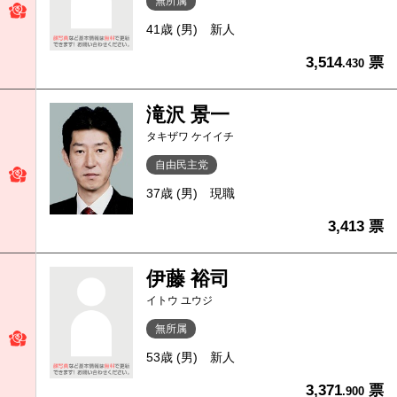
無所属
41歳 (男)
新人
3,514
票
.430
滝沢 景一
タキザワ ケイイチ
自由民主党
37歳 (男)
現職
3,413 票
伊藤 裕司
イトウ ユウジ
無所属
53歳 (男)
新人
3,371
票
.900