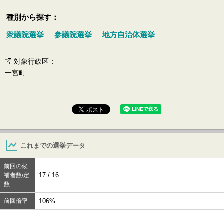
種別から探す：
衆議院選挙
参議院選挙
地方自治体選挙
対象行政区
：
一宮町
これまでの選挙データ
前回の候
17 / 16
補者数/定
数
前回倍率
106%