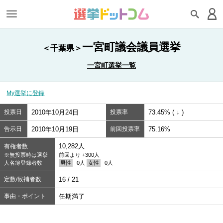
一宮町議会議員選挙
＜千葉県＞
一宮町選挙一覧
My選挙に登録
投票日
2010年10月24日
投票率
73.45% ( ↓ )
告示日
2010年10月19日
前回投票率
75.16%
10,282人
有権者数
※無投票時は選挙
前回より +300人
人名簿登録者数
男性
0人
女性
0人
定数/候補者数
16 / 21
事由・ポイント
任期満了