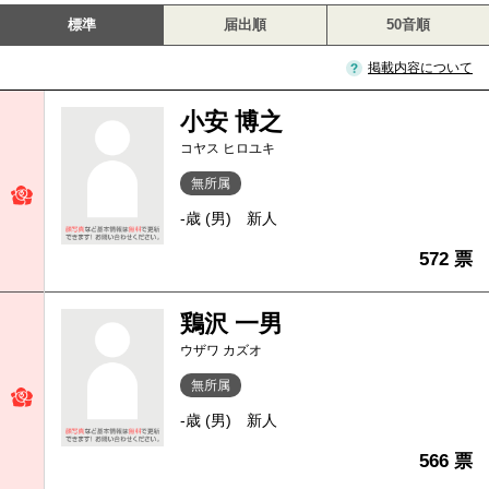
標準
届出順
50音順
掲載内容について
小安 博之
コヤス ヒロユキ
無所属
-歳 (男)
新人
572 票
鶏沢 一男
ウザワ カズオ
無所属
-歳 (男)
新人
566 票