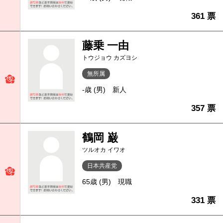
361 票
藤乗 一由
トウジョウ カズヨシ
無所属
-歳 (男)
新人
357 票
鶴岡 巌
ツルオカ イワオ
日本共産党
65歳 (男)
現職
331 票