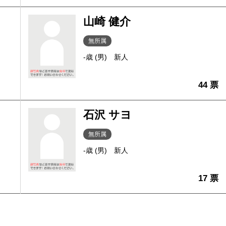
山崎 健介
無所属
-歳 (男)
新人
44 票
石沢 サヨ
無所属
-歳 (男)
新人
17 票