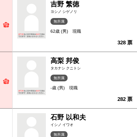
吉野 繁徳
ヨシノ シゲノリ
無所属
62歳 (男)
現職
328 票
高梨 邦俊
タカナシ クニトシ
無所属
-歳 (男)
現職
282 票
石野 以和夫
イシノ イワオ
無所属