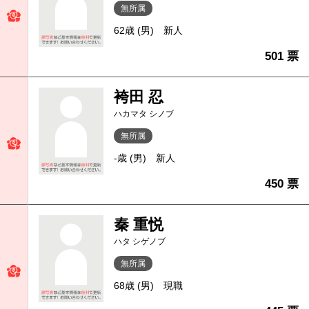
無所属
62歳 (男)
新人
501 票
袴田 忍
ハカマタ シノブ
無所属
-歳 (男)
新人
450 票
秦 重悦
ハタ シゲノブ
無所属
68歳 (男)
現職