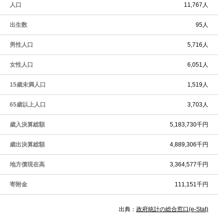
人口
11,767人
出生数
95人
男性人口
5,716人
女性人口
6,051人
15歳未満人口
1,519人
65歳以上人口
3,703人
歳入決算総額
5,183,730千円
歳出決算総額
4,889,306千円
地方債現在高
3,364,577千円
寄附金
111,151千円
出典：
政府統計の総合窓口(e-Stat)