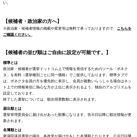
い。
【候補者・政治家の方へ】
※政治家・候補者情報の掲載や変更等は無料で承っておりますので、
こちらを
ご確認ください。
【候補者の並び順はご自由に設定が可能です。】
標準とは
政治家・候補者が選挙ドットコム上で情報を発信するためのツール「ボネク
タ」を有料（選挙種別ごとに同一価格）でご提供しております。標準タブで
は、ボネクタ会員の方を優先的に表示し、会員が複数いらっしゃる場合はネッ
ト上での情報発信に熱心な方が上位に表示されるよう、独自のアルゴリズムを
設定しております。
終了した選挙については、順次得票数順に表示されます。
届出順とは
選挙管理委員会に届け出があった順番になります。告示日以降に順次情報が更
新されます。
名簿順とは
衆議院議員選挙の場合、各政党が届け出をした名簿順となります。公示日以降