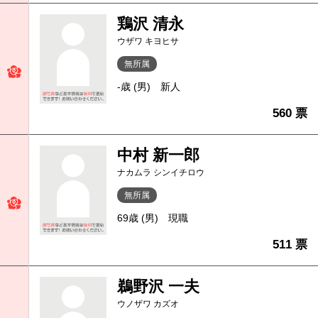
鶏沢 清永
ウザワ キヨヒサ
無所属
-歳 (男)
新人
560 票
中村 新一郎
ナカムラ シンイチロウ
無所属
69歳 (男)
現職
511 票
鵜野沢 一夫
ウノザワ カズオ