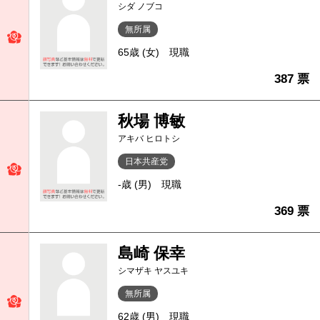
シダ ノブコ
無所属
65歳 (女)
現職
387 票
秋場 博敏
アキバ ヒロトシ
日本共産党
-歳 (男)
現職
369 票
島崎 保幸
シマザキ ヤスユキ
無所属
62歳 (男)
現職