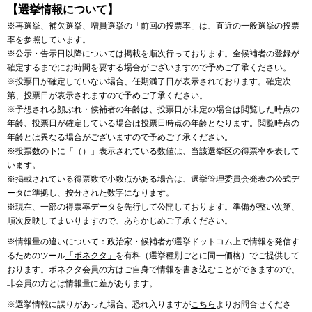
【選挙情報について】
※再選挙、補欠選挙、増員選挙の「前回の投票率」は、直近の一般選挙の投票
率を参照しています。
※公示・告示日以降については掲載を順次行っております。全候補者の登録が
確定するまでにお時間を要する場合がございますので予めご了承ください。
※投票日が確定していない場合、任期満了日が表示されております。確定次
第、投票日が表示されますので予めご了承ください。
※予想される顔ぶれ・候補者の年齢は、投票日が未定の場合は閲覧した時点の
年齢、投票日が確定している場合は投票日時点の年齢となります。閲覧時点の
年齢とは異なる場合がございますので予めご了承ください。
※投票数の下に「（）」表示されている数値は、当該選挙区の得票率を表して
います。
※掲載されている得票数で小数点がある場合は、選挙管理委員会発表の公式デ
ータに準拠し、按分された数字になります。
※現在、一部の得票率データを先行して公開しております。準備が整い次第、
順次反映してまいりますので、あらかじめご了承ください。
※情報量の違いについて：政治家・候補者が選挙ドットコム上で情報を発信す
るためのツール
「ボネクタ」
を有料（選挙種別ごとに同一価格）でご提供して
おります。ボネクタ会員の方はご自身で情報を書き込むことができますので、
非会員の方とは情報量に差があります。
※選挙情報に誤りがあった場合、恐れ入りますが
こちら
よりお問合せくださ