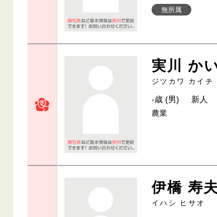
無所属
実川 か
ジツカワ カイチ
-歳 (男)
新人
農業
伊橋 寿
イハシ ヒサオ