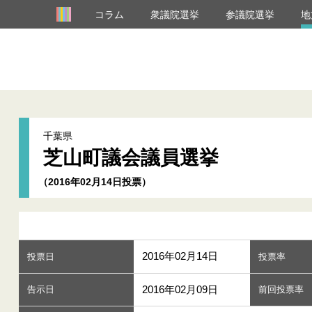
コラム
衆議院選挙
参議院選挙
地
千葉県
芝山町議会議員選挙
（2016年02月14日投票）
2016年02月14日
投票日
投票率
2016年02月09日
告示日
前回投票率