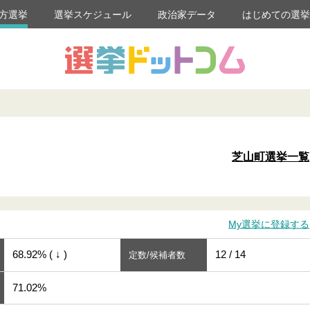
方選挙
選挙スケジュール
政治家データ
はじめての選
芝山町選挙一覧
My選挙に登録する
68.92% ( ↓ )
12 / 14
定数/候補者数
71.02%