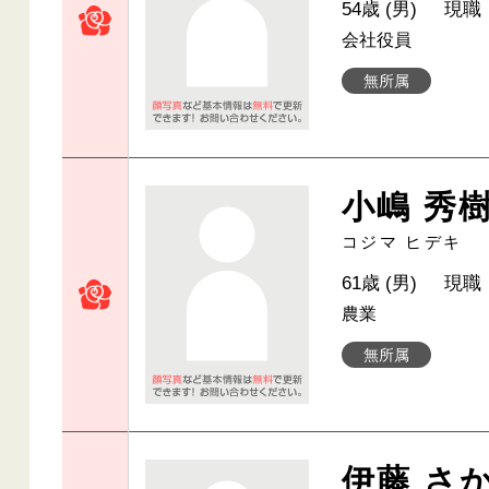
54歳 (男)
現職
会社役員
無所属
小嶋 秀
コジマ ヒデキ
61歳 (男)
現職
農業
無所属
伊藤 さ