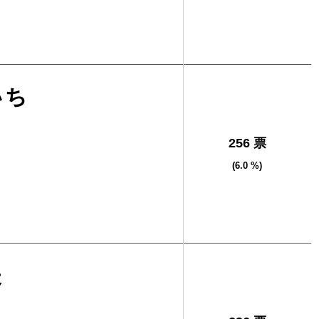
いち
256 票
(6.0 %)
夫