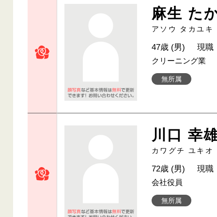
麻生 た
アソウ タカユキ
47歳 (男)
現職
クリーニング業
無所属
川口 幸
カワグチ ユキオ
72歳 (男)
現職
会社役員
無所属