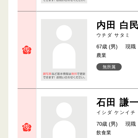
内田 白
ウチダ サタミ
67歳 (男)
現職
農業
無所属
石田 謙
イシダ ケンイチ
70歳 (男)
現職
飲食業