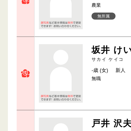
農業
無所属
坂井 け
サカイ ケイコ
-歳 (女)
新人
無職
戸井 沢