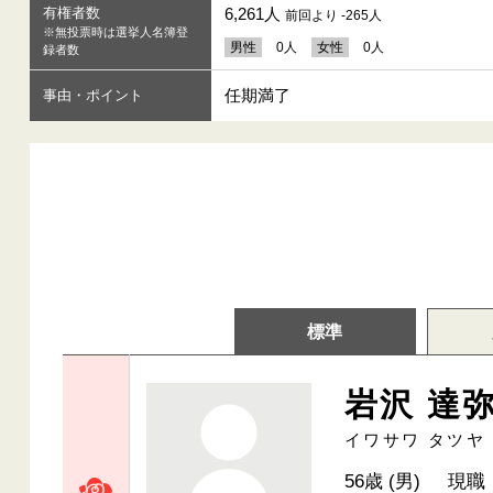
有権者数
6,261人
前回より -265人
※無投票時は選挙人名簿登
男性
0人
女性
0人
録者数
任期満了
事由・ポイント
標準
岩沢 達
イワサワ タツヤ
56歳 (男)
現職