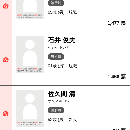
無所属
65歳 (男)
現職
1,477 票
石井 俊夫
イシイ トシオ
無所属
61歳 (男)
現職
1,468 票
佐久間 清
サクマ キヨシ
無所属
52歳 (男)
新人