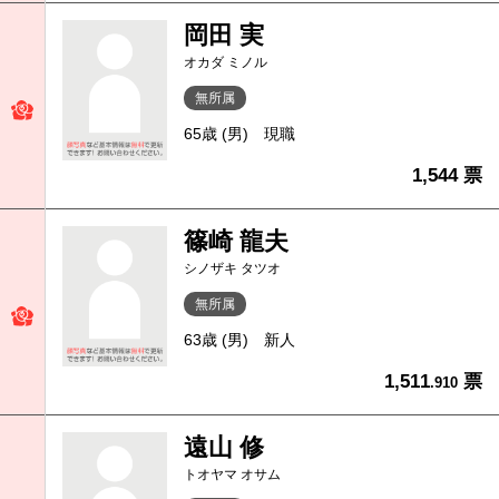
岡田 実
オカダ ミノル
無所属
65歳 (男)
現職
1,544 票
篠崎 龍夫
シノザキ タツオ
無所属
63歳 (男)
新人
1,511
票
.910
遠山 修
トオヤマ オサム