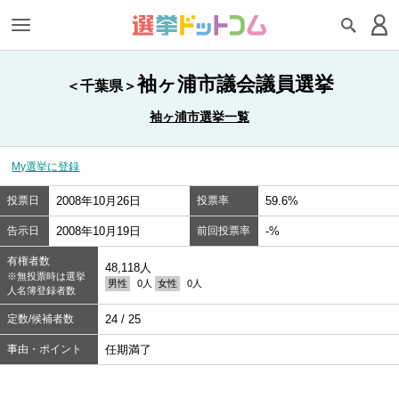
袖ヶ浦市議会議員選挙
＜千葉県＞
袖ヶ浦市選挙一覧
My選挙に登録
投票日
2008年10月26日
投票率
59.6%
告示日
2008年10月19日
前回投票率
-%
有権者数
48,118人
※無投票時は選挙
男性
0人
女性
0人
人名簿登録者数
定数/候補者数
24 / 25
事由・ポイント
任期満了