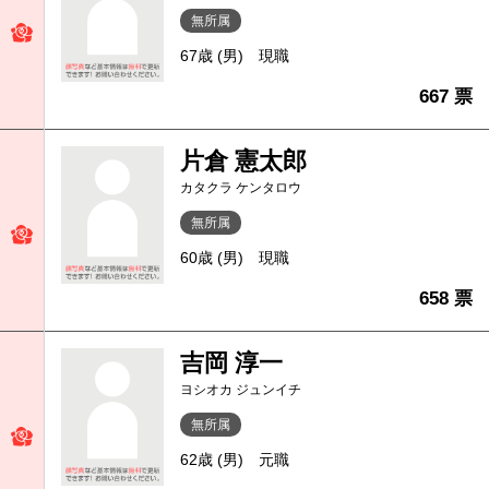
無所属
67歳 (男)
現職
667 票
片倉 憲太郎
カタクラ ケンタロウ
無所属
60歳 (男)
現職
658 票
吉岡 淳一
ヨシオカ ジュンイチ
無所属
62歳 (男)
元職