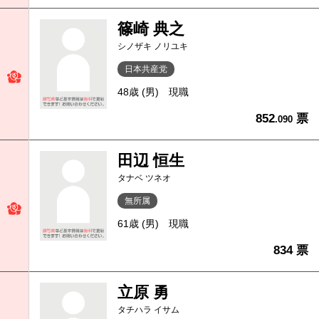
篠崎 典之
シノザキ ノリユキ
日本共産党
48歳 (男)
現職
852
票
.090
田辺 恒生
タナベ ツネオ
無所属
61歳 (男)
現職
834 票
立原 勇
タチハラ イサム