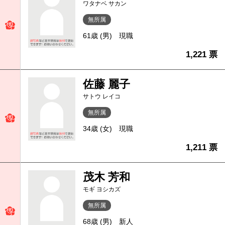
ワタナベ サカン
無所属
61歳 (男)
現職
1,221 票
佐藤 麗子
サトウ レイコ
無所属
34歳 (女)
現職
1,211 票
茂木 芳和
モギ ヨシカズ
無所属
68歳 (男)
新人