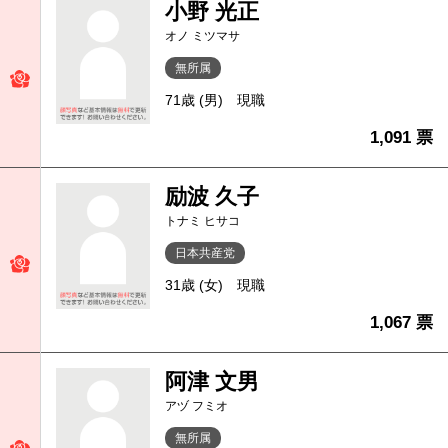
小野 光正
オノ ミツマサ
無所属
71歳 (男)
現職
1,091 票
励波 久子
トナミ ヒサコ
日本共産党
31歳 (女)
現職
1,067 票
阿津 文男
アヅ フミオ
無所属