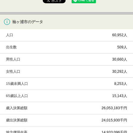
袖ヶ浦市のデータ
人口
60,952人
出生数
509人
男性人口
30,660人
女性人口
30,292人
15歳未満人口
8,253人
65歳以上人口
15,143人
歳入決算総額
26,053,183千円
歳出決算総額
24,015,930千円
地方債現在高
14,933,096千円