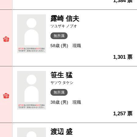
1,384 票
露崎 信夫
ツユザキ ノブオ
無所属
58歳 (男)
現職
1,301 票
笹生 猛
サソウ タケシ
無所属
38歳 (男)
現職
1,257 票
渡辺 盛