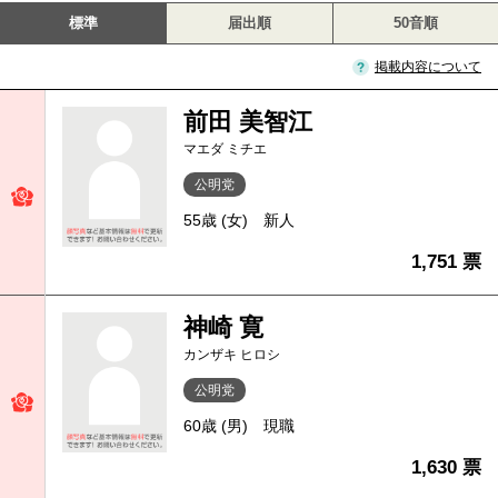
標準
届出順
50音順
掲載内容について
前田 美智江
マエダ ミチエ
公明党
55歳 (女)
新人
1,751 票
神崎 寛
カンザキ ヒロシ
公明党
60歳 (男)
現職
1,630 票