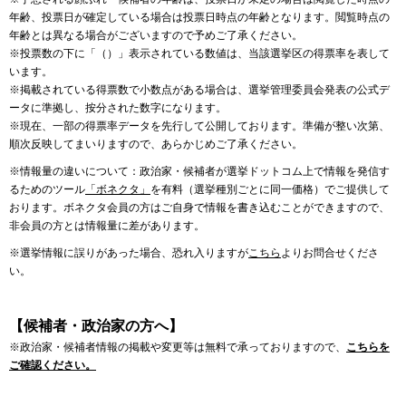
年齢、投票日が確定している場合は投票日時点の年齢となります。閲覧時点の
年齢とは異なる場合がございますので予めご了承ください。
※投票数の下に「（）」表示されている数値は、当該選挙区の得票率を表して
います。
※掲載されている得票数で小数点がある場合は、選挙管理委員会発表の公式デ
ータに準拠し、按分された数字になります。
※現在、一部の得票率データを先行して公開しております。準備が整い次第、
順次反映してまいりますので、あらかじめご了承ください。
※情報量の違いについて：政治家・候補者が選挙ドットコム上で情報を発信す
るためのツール
「ボネクタ」
を有料（選挙種別ごとに同一価格）でご提供して
おります。ボネクタ会員の方はご自身で情報を書き込むことができますので、
非会員の方とは情報量に差があります。
※選挙情報に誤りがあった場合、恐れ入りますが
こちら
よりお問合せくださ
い。
【候補者・政治家の方へ】
※政治家・候補者情報の掲載や変更等は無料で承っておりますので、
こちらを
ご確認ください。