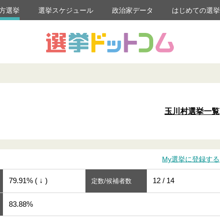
方選挙
選挙スケジュール
政治家データ
はじめての選
玉川村選挙一覧
My選挙に登録する
79.91% ( ↓ )
12 / 14
定数/候補者数
83.88%