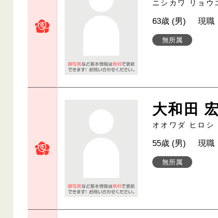
ニシカワ リョウ
63歳 (男)
現職
無所属
大和田 
オオワダ ヒロシ
55歳 (男)
現職
無所属