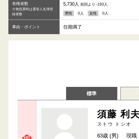
有権者数
5,730人
前回より -193人
※無投票時は選挙人名簿登
男性
0人
女性
0人
録者数
任期満了
事由・ポイント
標準
須藤 利
ストウ トシオ
63歳 (男)
現職