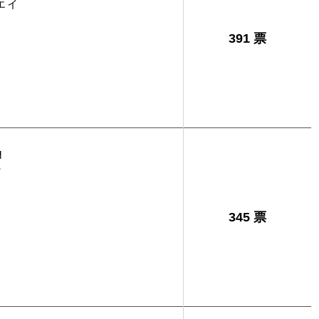
エイ
391 票
宏
345 票