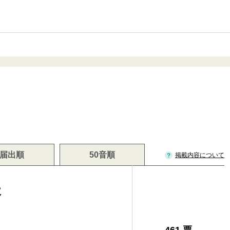
届出順
50音順
掲載内容について
夫