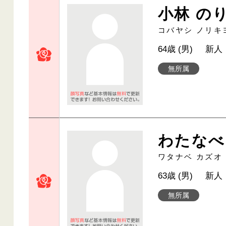
小林 の
コバヤシ ノリキ
64歳 (男)
新人
無所属
わたなべ
ワタナベ カズオ
63歳 (男)
新人
無所属