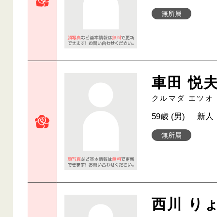
無所属
車田 悦
クルマダ エツオ
59歳 (男)
新人
無所属
西川 り