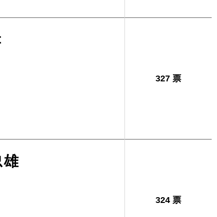
幸
327 票
忠雄
324 票