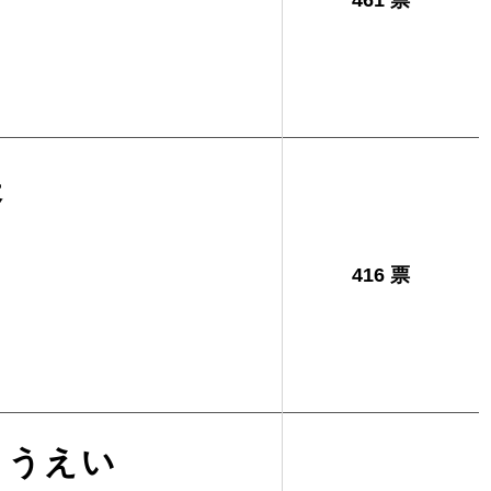
461 票
夫
416 票
ょうえい