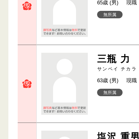
65歳 (男)
現職
無所属
三瓶 力
サンペイ チカラ
63歳 (男)
現職
無所属
塩沢 重