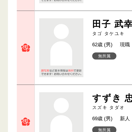
田子 武
タゴ タケユキ
62歳 (男)
現職
無所属
すずき 
スズキ タダオ
69歳 (男)
新人
無所属