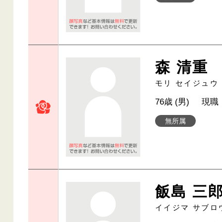
森 清重
モリ セイジュウ
76歳 (男)
現職
無所属
飯島 三
イイジマ サブロ