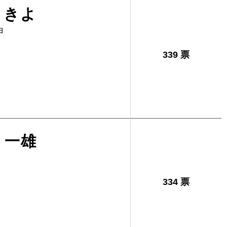
りきよ
ヨ
339 票
 一雄
334 票