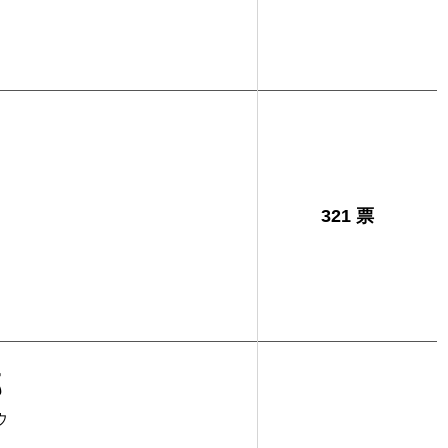
321 票
郎
ウ