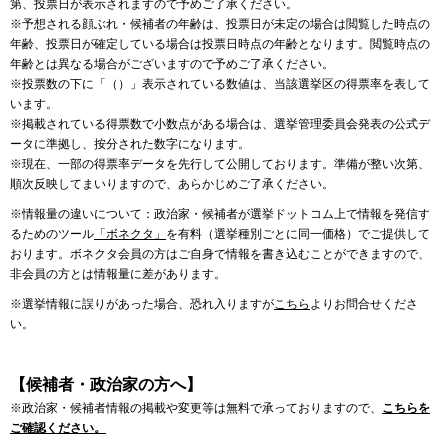
第、投票日が表示されますので予めご了承ください。
※予想される顔ぶれ・候補者の年齢は、投票日が未定の場合は閲覧した時点の
年齢、投票日が確定している場合は投票日時点の年齢となります。閲覧時点の
年齢とは異なる場合がございますので予めご了承ください。
※投票数の下に「（）」表示されている数値は、当該選挙区の得票率を表して
います。
※掲載されている得票数で小数点がある場合は、選挙管理委員会発表の公式デ
ータに準拠し、按分された数字になります。
※現在、一部の得票率データを先行して公開しております。準備が整い次第、
順次反映してまいりますので、あらかじめご了承ください。
※情報量の違いについて：政治家・候補者が選挙ドットコム上で情報を発信す
るためのツール
「ボネクタ」
を有料（選挙種別ごとに同一価格）でご提供して
おります。ボネクタ会員の方はご自身で情報を書き込むことができますので、
非会員の方とは情報量に差があります。
※選挙情報に誤りがあった場合、恐れ入りますが
こちら
よりお問合せくださ
い。
【候補者・政治家の方へ】
※政治家・候補者情報の掲載や変更等は無料で承っておりますので、
こちらを
ご確認ください。