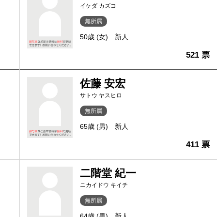
イケダ カズコ
無所属
50歳 (女)
新人
521 票
佐藤 安宏
サトウ ヤスヒロ
無所属
65歳 (男)
新人
411 票
二階堂 紀一
ニカイドウ キイチ
無所属
64歳 (男)
新人