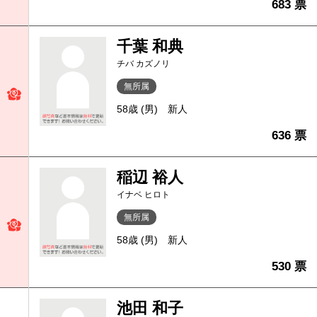
683 票
千葉 和典
チバ カズノリ
無所属
58歳 (男)
新人
636 票
稲辺 裕人
イナベ ヒロト
無所属
58歳 (男)
新人
530 票
池田 和子