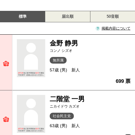
標準
届出順
50音順
掲載内容について
金野 静男
コンノ シズオ
無所属
57歳 (男)
新人
699 票
二階堂 一男
ニカイドウ カズオ
社会民主党
63歳 (男)
新人