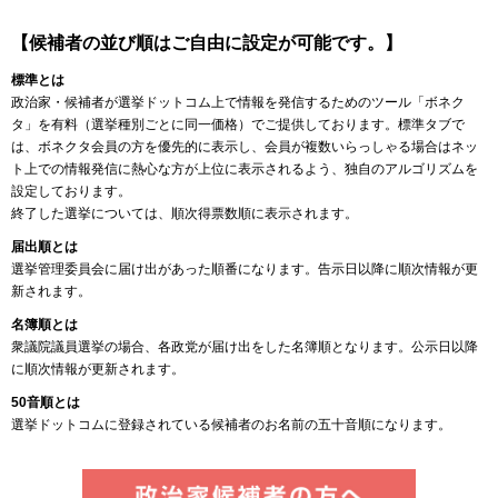
【候補者の並び順はご自由に設定が可能です。】
標準とは
政治家・候補者が選挙ドットコム上で情報を発信するためのツール「ボネク
タ」を有料（選挙種別ごとに同一価格）でご提供しております。標準タブで
は、ボネクタ会員の方を優先的に表示し、会員が複数いらっしゃる場合はネッ
ト上での情報発信に熱心な方が上位に表示されるよう、独自のアルゴリズムを
設定しております。
終了した選挙については、順次得票数順に表示されます。
届出順とは
選挙管理委員会に届け出があった順番になります。告示日以降に順次情報が更
新されます。
名簿順とは
衆議院議員選挙の場合、各政党が届け出をした名簿順となります。公示日以降
に順次情報が更新されます。
50音順とは
選挙ドットコムに登録されている候補者のお名前の五十音順になります。