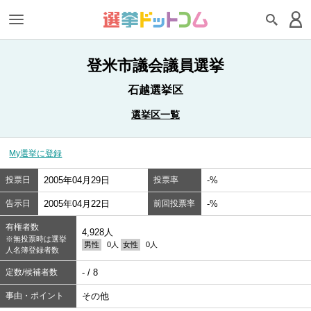
登米市議会議員選挙
石越選挙区
選挙区一覧
My選挙に登録
投票日
2005年04月29日
投票率
-%
告示日
2005年04月22日
前回投票率
-%
有権者数
4,928人
※無投票時は選挙
男性
0人
女性
0人
人名簿登録者数
定数/候補者数
- / 8
事由・ポイント
その他