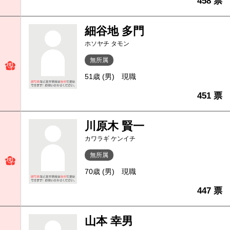
458 票
細谷地 多門
ホソヤチ タモン
無所属
51歳 (男)
現職
451 票
川原木 賢一
カワラギ ケンイチ
無所属
70歳 (男)
現職
447 票
山本 幸男