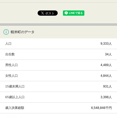
軽米町のデータ
人口
9,333人
出生数
34人
男性人口
4,489人
女性人口
4,844人
15歳未満人口
931人
65歳以上人口
3,398人
歳入決算総額
6,548,846千円