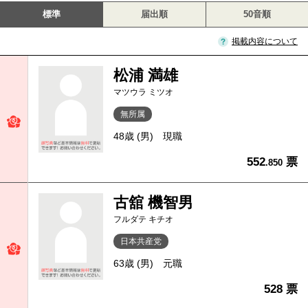
標準
届出順
50音順
掲載内容について
松浦 満雄
マツウラ ミツオ
無所属
48歳 (男)
現職
552
票
.850
古舘 機智男
フルダテ キチオ
日本共産党
63歳 (男)
元職
528 票