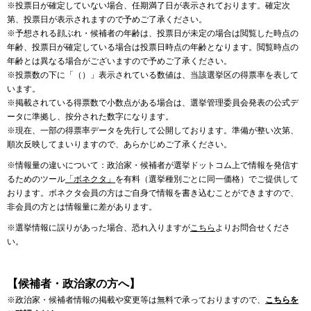
※投票日が確定していない場合、任期満了日が表示されております。確定次
第、投票日が表示されますので予めご了承ください。
※予想される顔ぶれ・候補者の年齢は、投票日が未定の場合は閲覧した時点の
年齢、投票日が確定している場合は投票日時点の年齢となります。閲覧時点の
年齢とは異なる場合がございますので予めご了承ください。
※投票数の下に「（）」表示されている数値は、当該選挙区の得票率を表して
います。
※掲載されている得票数で小数点がある場合は、選挙管理委員会発表の公式デ
ータに準拠し、按分された数字になります。
※現在、一部の得票率データを先行して公開しております。準備が整い次第、
順次反映してまいりますので、あらかじめご了承ください。
※情報量の違いについて：政治家・候補者が選挙ドットコム上で情報を発信す
るためのツール
「ボネクタ」
を有料（選挙種別ごとに同一価格）でご提供して
おります。ボネクタ会員の方はご自身で情報を書き込むことができますので、
非会員の方とは情報量に差があります。
※選挙情報に誤りがあった場合、恐れ入りますが
こちら
よりお問合せくださ
い。
【候補者・政治家の方へ】
※政治家・候補者情報の掲載や変更等は無料で承っておりますので、
こちらを