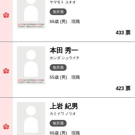
ヤマモト ユキオ
無所属
66歳 (男)
現職
433 票
本田 秀一
ホンダ シュウイチ
無所属
55歳 (男)
現職
423 票
上岩 紀男
カミイワ ノリオ
無所属
66歳 (男)
現職