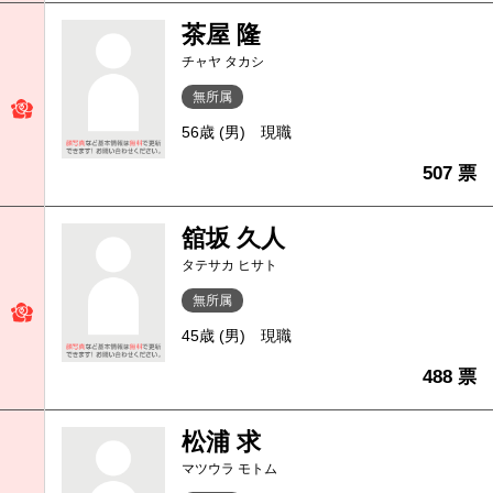
茶屋 隆
チャヤ タカシ
無所属
56歳 (男)
現職
507 票
舘坂 久人
タテサカ ヒサト
無所属
45歳 (男)
現職
488 票
松浦 求
マツウラ モトム