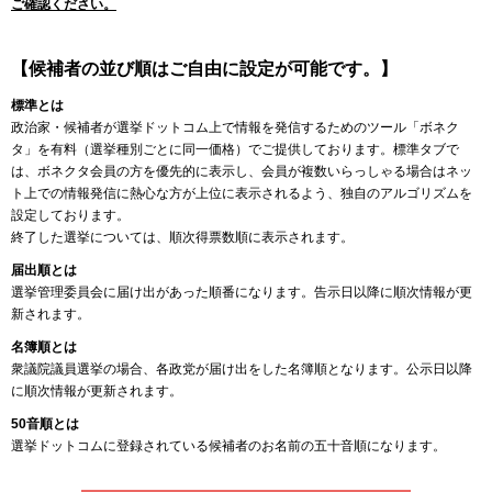
ご確認ください。
【候補者の並び順はご自由に設定が可能です。】
標準とは
政治家・候補者が選挙ドットコム上で情報を発信するためのツール「ボネク
タ」を有料（選挙種別ごとに同一価格）でご提供しております。標準タブで
は、ボネクタ会員の方を優先的に表示し、会員が複数いらっしゃる場合はネッ
ト上での情報発信に熱心な方が上位に表示されるよう、独自のアルゴリズムを
設定しております。
終了した選挙については、順次得票数順に表示されます。
届出順とは
選挙管理委員会に届け出があった順番になります。告示日以降に順次情報が更
新されます。
名簿順とは
衆議院議員選挙の場合、各政党が届け出をした名簿順となります。公示日以降
に順次情報が更新されます。
50音順とは
選挙ドットコムに登録されている候補者のお名前の五十音順になります。