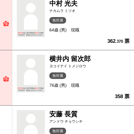
中村 光夫
ナカムラ ミツオ
無所属
64歳 (男)
現職
362
票
.370
横井内 留次郎
ヨコイナイ トメジロウ
無所属
76歳 (男)
現職
358 票
安藤 長質
アンドウ チョウシチ
無所属