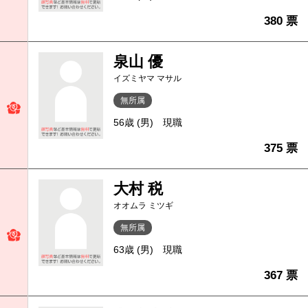
380 票
泉山 優
イズミヤマ マサル
無所属
56歳 (男)
現職
375 票
大村 税
オオムラ ミツギ
無所属
63歳 (男)
現職
367 票