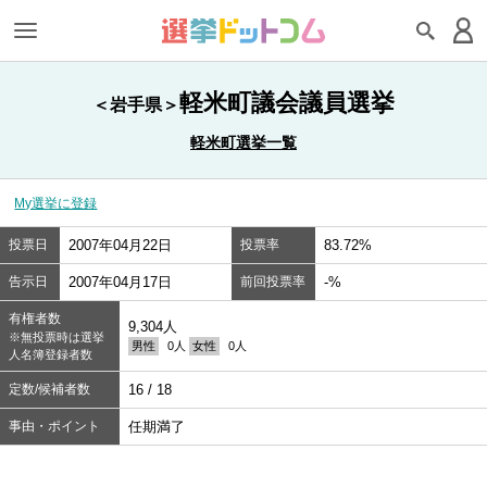
軽米町議会議員選挙
＜岩手県＞
軽米町選挙一覧
My選挙に登録
投票日
2007年04月22日
投票率
83.72%
告示日
2007年04月17日
前回投票率
-%
有権者数
9,304人
※無投票時は選挙
男性
0人
女性
0人
人名簿登録者数
定数/候補者数
16 / 18
事由・ポイント
任期満了