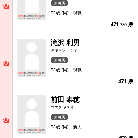
無所属
56歳 (男)
現職
471
票
.780
滝沢 利男
タキサワ トシオ
無所属
58歳 (男)
現職
471 票
前田 泰穂
マエタ ヤスオ
無所属
58歳 (男)
新人