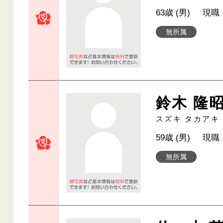
63歳 (男)
現職
無所属
鈴木 隆
スズキ タカアキ
59歳 (男)
現職
無所属