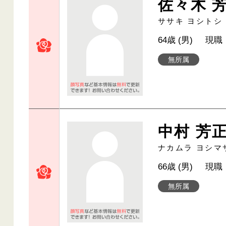
佐々木 
ササキ ヨシトシ
64歳 (男)
現職
無所属
中村 芳
ナカムラ ヨシマ
66歳 (男)
現職
無所属