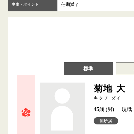
任期満了
事由・ポイント
標準
菊地 大
キクチ ダイ
45歳 (男)
現職
無所属