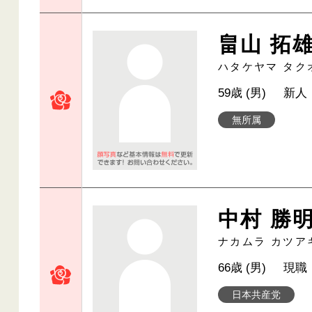
畠山 拓
ハタケヤマ タク
59歳 (男)
新人
無所属
中村 勝
ナカムラ カツア
66歳 (男)
現職
日本共産党