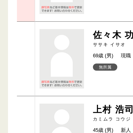
佐々木 
ササキ イサオ
69歳 (男)
現職
無所属
上村 浩
カミムラ コウジ
45歳 (男)
新人