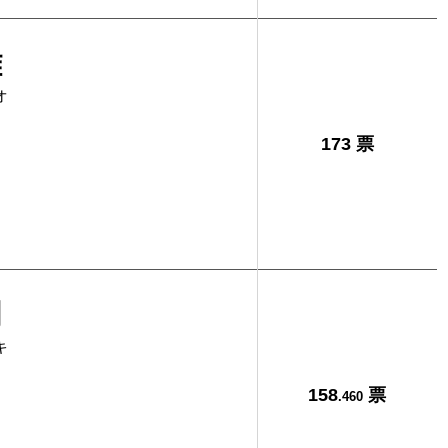
雄
オ
173 票
明
キ
158
票
.460