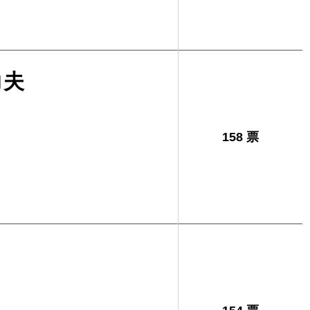
功夫
158 票
司