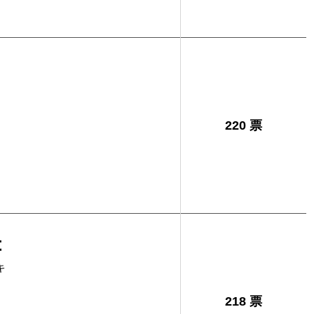
220 票
幸
キ
218 票