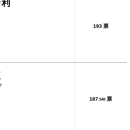
芳利
193 票
正
サ
187
票
.540