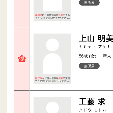
無所属
上山 明
カミヤマ アケミ
56歳 (女)
新人
無所属
工藤 求
クドウ モトム