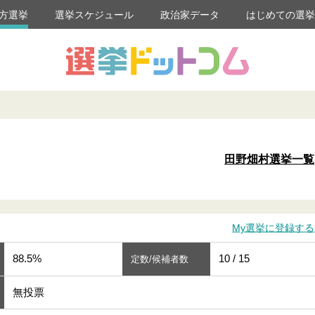
方選挙
選挙スケジュール
政治家データ
はじめての選
田野畑村選挙一覧
My選挙に登録する
88.5%
10 / 15
定数/候補者数
無投票