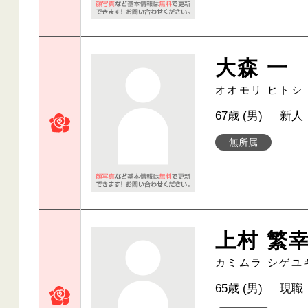
大森 一
オオモリ ヒトシ
67歳 (男)
新人
無所属
上村 繁
カミムラ シゲユ
65歳 (男)
現職