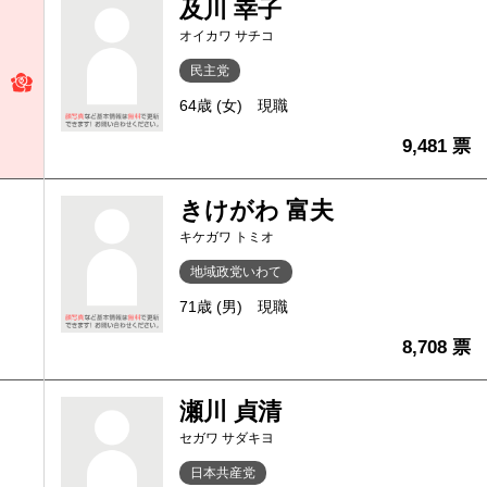
及川 幸子
オイカワ サチコ
民主党
64歳 (女)
現職
9,481 票
きけがわ 富夫
キケガワ トミオ
地域政党いわて
71歳 (男)
現職
8,708 票
瀬川 貞清
セガワ サダキヨ
日本共産党