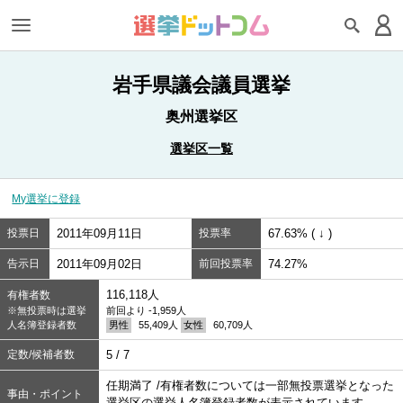
岩手県議会議員選挙
奥州選挙区
選挙区一覧
My選挙に登録
投票日
2011年09月11日
投票率
67.63% ( ↓ )
告示日
2011年09月02日
前回投票率
74.27%
116,118人
有権者数
※無投票時は選挙
前回より -1,959人
人名簿登録者数
男性
55,409人
女性
60,709人
定数/候補者数
5 / 7
任期満了 /有権者数については一部無投票選挙となった
事由・ポイント
選挙区の選挙人名簿登録者数が表示されています