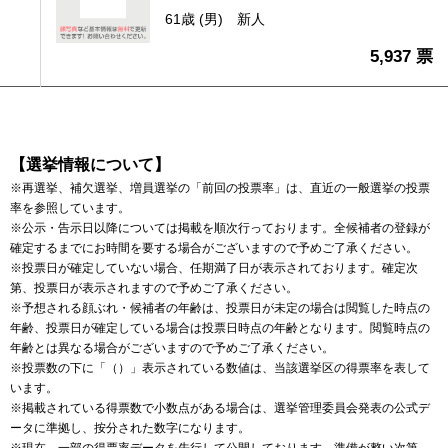
61歳 (男)
新人
5,937 票
【選挙情報について】
※再選挙、補欠選挙、増員選挙の「前回の投票率」は、直近の一般選挙の投票
率を参照しています。
※公示・告示日以降については掲載を順次行っております。全候補者の登録が
確定するまでにお時間を要する場合がございますので予めご了承ください。
※投票日が確定していない場合、任期満了日が表示されております。確定次
第、投票日が表示されますので予めご了承ください。
※予想される顔ぶれ・候補者の年齢は、投票日が未定の場合は閲覧した時点の
年齢、投票日が確定している場合は投票日時点の年齢となります。閲覧時点の
年齢とは異なる場合がございますので予めご了承ください。
※投票数の下に「（）」表示されている数値は、当該選挙区の得票率を表して
います。
※掲載されている得票数で小数点がある場合は、選挙管理委員会発表の公式デ
ータに準拠し、按分された数字になります。