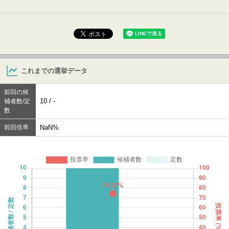
これまでの選挙データ
前回の候
10 / -
補者数/定
数
前回倍率
NaN%