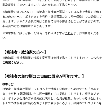
※現在、一部の得票率データを先行して公開しております。準備が整い次第、
順次反映してまいりますので、あらかじめご了承ください。
※情報量の違いについて：政治家・候補者が選挙ドットコム上で情報を発信す
るためのツール
「ボネクタ」
を有料（選挙種別ごとに同一価格）でご提供して
おります。ボネクタ会員の方はご自身で情報を書き込むことができますので、
非会員の方とは情報量に差があります。
※選挙情報に誤りがあった場合、恐れ入りますが
こちら
よりお問合せくださ
い。
【候補者・政治家の方へ】
※政治家・候補者情報の掲載や変更等は無料で承っておりますので、
こちらを
ご確認ください。
【候補者の並び順はご自由に設定が可能です。】
標準とは
政治家・候補者が選挙ドットコム上で情報を発信するためのツール「ボネク
タ」を有料（選挙種別ごとに同一価格）でご提供しております。標準タブで
は、ボネクタ会員の方を優先的に表示し、会員が複数いらっしゃる場合はネッ
ト上での情報発信に熱心な方が上位に表示されるよう、独自のアルゴリズムを