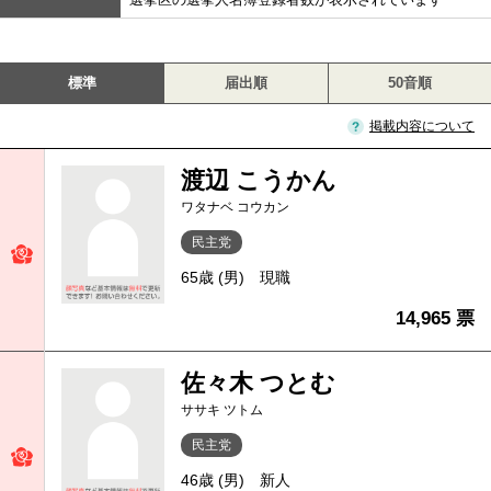
標準
届出順
50音順
掲載内容について
渡辺 こうかん
ワタナベ コウカン
民主党
65歳 (男)
現職
14,965 票
佐々木 つとむ
ササキ ツトム
民主党
46歳 (男)
新人