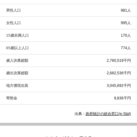
男性人口
981人
女性人口
995人
15歳未満人口
170人
65歳以上人口
774人
歳入決算総額
2,760,519千円
歳出決算総額
2,682,536千円
地方債現在高
3,045,692千円
寄附金
9,836千円
出典：
政府統計の総合窓口(e-Stat)