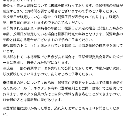
※公示・告示日以降については掲載を順次行っております。全候補者の登録が
確定するまでにお時間を要する場合がございますので予めご了承ください。
※投票日が確定していない場合、任期満了日が表示されております。確定次
第、投票日が表示されますので予めご了承ください。
※予想される顔ぶれ・候補者の年齢は、投票日が未定の場合は閲覧した時点の
年齢、投票日が確定している場合は投票日時点の年齢となります。閲覧時点の
年齢とは異なる場合がございますので予めご了承ください。
※投票数の下に「（）」表示されている数値は、当該選挙区の得票率を表して
います。
※掲載されている得票数で小数点がある場合は、選挙管理委員会発表の公式デ
ータに準拠し、按分された数字になります。
※現在、一部の得票率データを先行して公開しております。準備が整い次第、
順次反映してまいりますので、あらかじめご了承ください。
※情報量の違いについて：政治家・候補者が選挙ドットコム上で情報を発信す
るためのツール
「ボネクタ」
を有料（選挙種別ごとに同一価格）でご提供して
おります。ボネクタ会員の方はご自身で情報を書き込むことができますので、
非会員の方とは情報量に差があります。
※選挙情報に誤りがあった場合、恐れ入りますが
こちら
よりお問合せくださ
い。