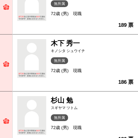
無所属
72歳 (男)
現職
189 票
木下 秀一
キノシタ シュウイチ
無所属
72歳 (男)
現職
186 票
杉山 勉
スギヤマ ツトム
無所属
72歳 (男)
現職