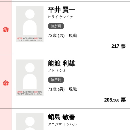
平井 賢一
ヒライ ケンイチ
無所属
72歳 (男)
現職
217 票
能渡 利雄
ノト トシオ
無所属
71歳 (男)
現職
205
票
.560
蛸島 敏春
タコジマ トシハル