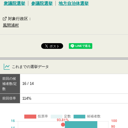
衆議院選挙
参議院選挙
地方自治体選挙
対象行政区
：
風間浦村
これまでの選挙データ
前回の候
16 / 14
補者数/定
数
前回倍率
114%