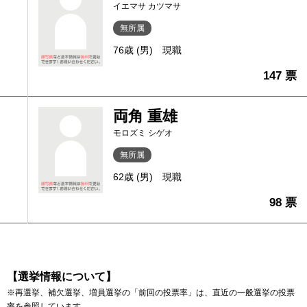
イエマサ カツマサ
無所属
76歳 (男)
現職
147 票
両角 重雄
モロズミ シゲオ
無所属
62歳 (男)
現職
98 票
【選挙情報について】
※再選挙、補欠選挙、増員選挙の「前回の投票率」は、直近の一般選挙の投票
率を参照しています。