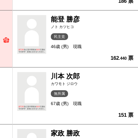
186 票
能登 勝彦
ノト カツヒコ
民主党
46歳 (男)
現職
162
票
.440
川本 次郎
カワモト ジロウ
無所属
67歳 (男)
現職
151 票
家政 勝政