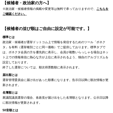
【候補者・政治家の方へ】
※政治家・候補者情報の掲載や変更等は無料で承っておりますので、
こちらを
ご確認ください。
【候補者の並び順はご自由に設定が可能です。】
標準とは
政治家・候補者が選挙ドットコム上で情報を発信するためのツール「ボネク
タ」を有料（選挙種別ごとに同一価格）でご提供しております。標準タブで
は、ボネクタ会員の方を優先的に表示し、会員が複数いらっしゃる場合はネッ
ト上での情報発信に熱心な方が上位に表示されるよう、独自のアルゴリズムを
設定しております。
終了した選挙については、順次得票数順に表示されます。
届出順とは
選挙管理委員会に届け出があった順番になります。告示日以降に順次情報が更
新されます。
名簿順とは
衆議院議員選挙の場合、各政党が届け出をした名簿順となります。公示日以降
に順次情報が更新されます。
50音順とは