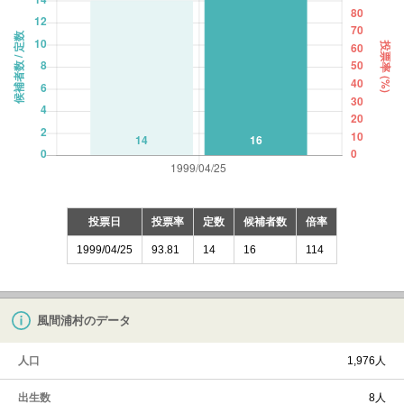
投票日
投票率
定数
候補者数
倍率
1999/04/25
93.81
14
16
114
風間浦村のデータ
人口
1,976人
出生数
8人