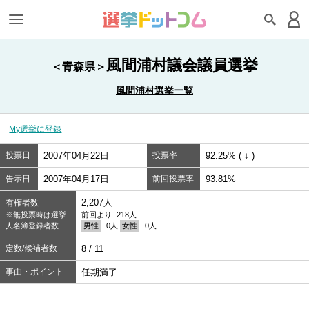
風間浦村議会議員選挙
＜青森県＞
風間浦村選挙一覧
My選挙に登録
投票日
2007年04月22日
投票率
92.25% ( ↓ )
告示日
2007年04月17日
前回投票率
93.81%
2,207人
有権者数
※無投票時は選挙
前回より -218人
人名簿登録者数
男性
0人
女性
0人
定数/候補者数
8 / 11
事由・ポイント
任期満了