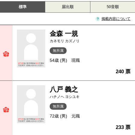
標準
届出順
50音順
掲載内容について
金森 一規
カネモリ カズノリ
無所属
54歳 (男)
現職
240 票
八戸 義之
ハチノヘ ヨシユキ
無所属
72歳 (男)
元職
233 票