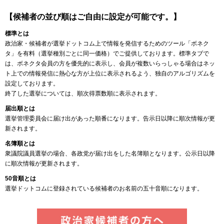
【候補者の並び順はご自由に設定が可能です。】
標準とは
政治家・候補者が選挙ドットコム上で情報を発信するためのツール「ボネク
タ」を有料（選挙種別ごとに同一価格）でご提供しております。標準タブで
は、ボネクタ会員の方を優先的に表示し、会員が複数いらっしゃる場合はネッ
ト上での情報発信に熱心な方が上位に表示されるよう、独自のアルゴリズムを
設定しております。
終了した選挙については、順次得票数順に表示されます。
届出順とは
選挙管理委員会に届け出があった順番になります。告示日以降に順次情報が更
新されます。
名簿順とは
衆議院議員選挙の場合、各政党が届け出をした名簿順となります。公示日以降
に順次情報が更新されます。
50音順とは
選挙ドットコムに登録されている候補者のお名前の五十音順になります。