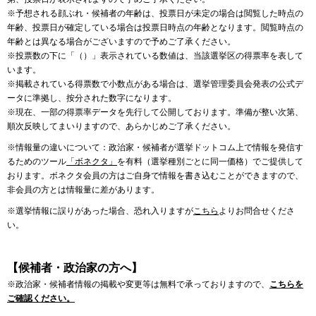
※予想される顔ぶれ・候補者の年齢は、投票日が未定の場合は閲覧した時点の
年齢、投票日が確定している場合は投票日時点の年齢となります。閲覧時点の
年齢とは異なる場合がございますので予めご了承ください。
※投票数の下に「（）」表示されている数値は、当該選挙区の得票率を表して
います。
※掲載されている得票数で小数点がある場合は、選挙管理委員会発表の公式デ
ータに準拠し、按分された数字になります。
※現在、一部の得票率データを先行して公開しております。準備が整い次第、
順次反映してまいりますので、あらかじめご了承ください。
※情報量の違いについて：政治家・候補者が選挙ドットコム上で情報を発信す
るためのツール
「ボネクタ」
を有料（選挙種別ごとに同一価格）でご提供して
おります。ボネクタ会員の方はご自身で情報を書き込むことができますので、
非会員の方とは情報量に差があります。
※選挙情報に誤りがあった場合、恐れ入りますが
こちら
よりお問合せくださ
い。
【候補者・政治家の方へ】
※政治家・候補者情報の掲載や変更等は無料で承っておりますので、
こちらを
ご確認ください。