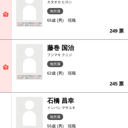
カタオカ ヒロシ
無所属
65歳 (男)
現職
249 票
藤巻 国治
フジマキ クニジ
無所属
62歳 (男)
現職
245 票
石橋 昌幸
イシバシ マサユキ
無所属
55歳 (男)
現職