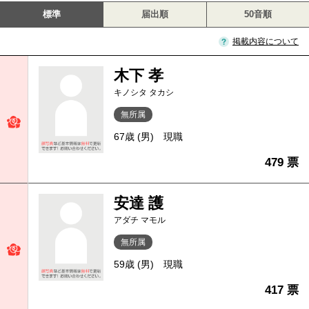
標準
届出順
50音順
掲載内容について
木下 孝
キノシタ タカシ
無所属
67歳 (男)
現職
479 票
安達 護
アダチ マモル
無所属
59歳 (男)
現職
417 票