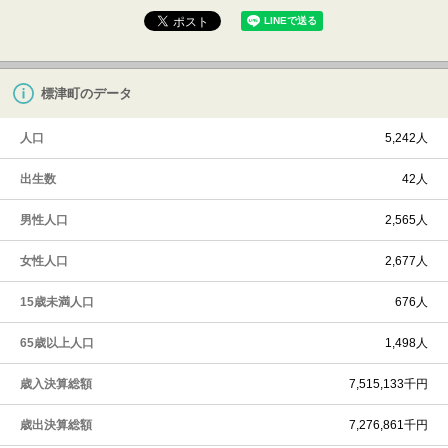
標津町のデータ
人口
5,242人
出生数
42人
男性人口
2,565人
女性人口
2,677人
15歳未満人口
676人
65歳以上人口
1,498人
歳入決算総額
7,515,133千円
歳出決算総額
7,276,861千円