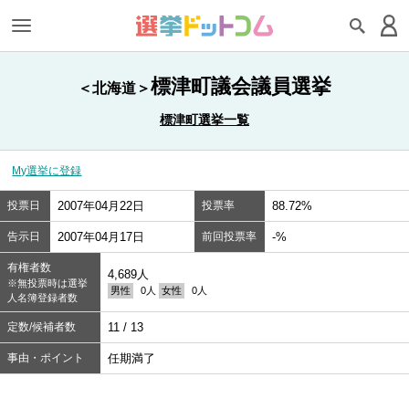
標津町議会議員選挙
＜北海道＞
標津町選挙一覧
My選挙に登録
投票日
2007年04月22日
投票率
88.72%
告示日
2007年04月17日
前回投票率
-%
有権者数
4,689人
※無投票時は選挙
男性
0人
女性
0人
人名簿登録者数
定数/候補者数
11 / 13
事由・ポイント
任期満了