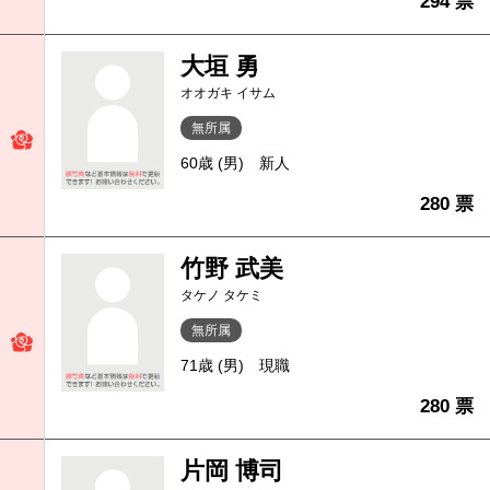
294 票
大垣 勇
オオガキ イサム
無所属
60歳 (男)
新人
280 票
竹野 武美
タケノ タケミ
無所属
71歳 (男)
現職
280 票
片岡 博司