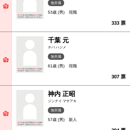
無所属
53歳 (男)
現職
333 票
千葉 元
チバ ハジメ
無所属
61歳 (男)
現職
307 票
神内 正昭
ジンナイ マサアキ
無所属
57歳 (男)
新人