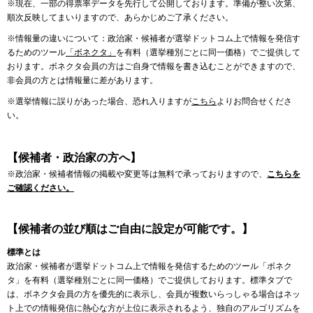
※現在、一部の得票率データを先行して公開しております。準備が整い次第、
順次反映してまいりますので、あらかじめご了承ください。
※情報量の違いについて：政治家・候補者が選挙ドットコム上で情報を発信す
るためのツール
「ボネクタ」
を有料（選挙種別ごとに同一価格）でご提供して
おります。ボネクタ会員の方はご自身で情報を書き込むことができますので、
非会員の方とは情報量に差があります。
※選挙情報に誤りがあった場合、恐れ入りますが
こちら
よりお問合せくださ
い。
【候補者・政治家の方へ】
※政治家・候補者情報の掲載や変更等は無料で承っておりますので、
こちらを
ご確認ください。
【候補者の並び順はご自由に設定が可能です。】
標準とは
政治家・候補者が選挙ドットコム上で情報を発信するためのツール「ボネク
タ」を有料（選挙種別ごとに同一価格）でご提供しております。標準タブで
は、ボネクタ会員の方を優先的に表示し、会員が複数いらっしゃる場合はネッ
ト上での情報発信に熱心な方が上位に表示されるよう、独自のアルゴリズムを