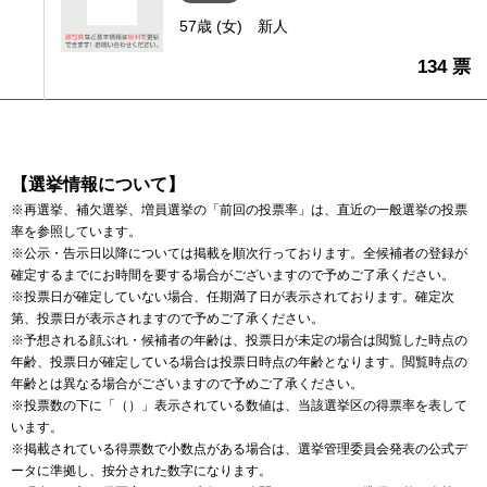
57歳 (女)
新人
134 票
【選挙情報について】
※再選挙、補欠選挙、増員選挙の「前回の投票率」は、直近の一般選挙の投票
率を参照しています。
※公示・告示日以降については掲載を順次行っております。全候補者の登録が
確定するまでにお時間を要する場合がございますので予めご了承ください。
※投票日が確定していない場合、任期満了日が表示されております。確定次
第、投票日が表示されますので予めご了承ください。
※予想される顔ぶれ・候補者の年齢は、投票日が未定の場合は閲覧した時点の
年齢、投票日が確定している場合は投票日時点の年齢となります。閲覧時点の
年齢とは異なる場合がございますので予めご了承ください。
※投票数の下に「（）」表示されている数値は、当該選挙区の得票率を表して
います。
※掲載されている得票数で小数点がある場合は、選挙管理委員会発表の公式デ
ータに準拠し、按分された数字になります。