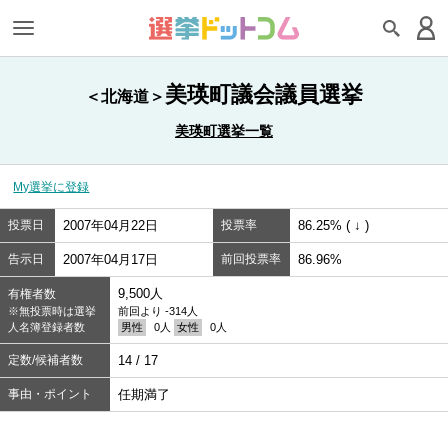
美瑛町議会議員選挙
＜北海道＞
美瑛町選挙一覧
My選挙に登録
投票日
2007年04月22日
投票率
86.25% ( ↓ )
告示日
2007年04月17日
前回投票率
86.96%
9,500人
有権者数
※無投票時は選挙
前回より -314人
人名簿登録者数
男性
0人
女性
0人
定数/候補者数
14 / 17
事由・ポイント
任期満了