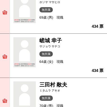
ホソヤ マサヒロ
無所属
69歳 (男)
現職
434 票
嵯城 幸子
サジョウ サチコ
無所属
64歳 (女)
現職
434 票
三田村 敞夫
ミタムラ アキオ
無所属
70歳 (男)
現職