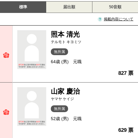
標準
届出順
50音順
掲載内容について
照本 清光
テルモト キヨミツ
無所属
64歳 (男)
元職
827 票
山家 慶治
ヤマヤ ケイジ
無所属
52歳 (男)
元職
629 票