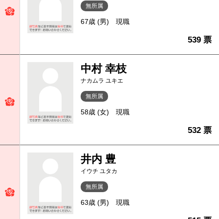
無所属
67歳 (男)
現職
539 票
中村 幸枝
ナカムラ ユキエ
無所属
58歳 (女)
現職
532 票
井内 豊
イウチ ユタカ
無所属
63歳 (男)
現職