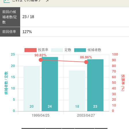
前回の候
23 / 18
補者数/定
数
前回倍率
127%