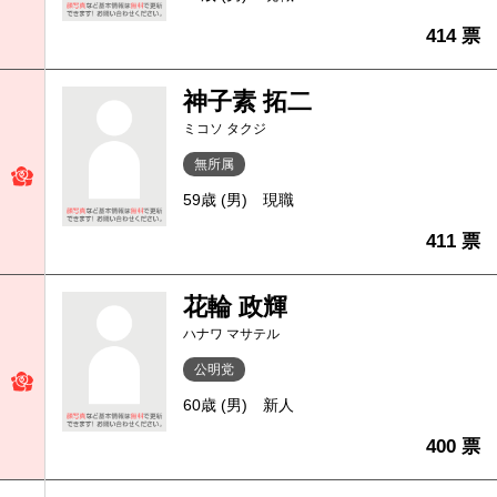
414 票
神子素 拓二
ミコソ タクジ
無所属
59歳 (男)
現職
411 票
花輪 政輝
ハナワ マサテル
公明党
60歳 (男)
新人
400 票