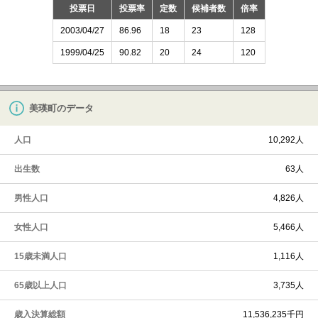
投票日
投票率
定数
候補者数
倍率
2003/04/27
86.96
18
23
128
1999/04/25
90.82
20
24
120
美瑛町のデータ
人口
10,292人
出生数
63人
男性人口
4,826人
女性人口
5,466人
15歳未満人口
1,116人
65歳以上人口
3,735人
歳入決算総額
11,536,235千円