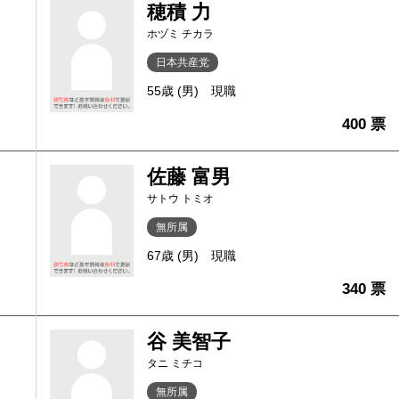
穂積 力
ホヅミ チカラ
日本共産党
55歳 (男)
現職
400 票
佐藤 富男
サトウ トミオ
無所属
67歳 (男)
現職
340 票
谷 美智子
タニ ミチコ
無所属