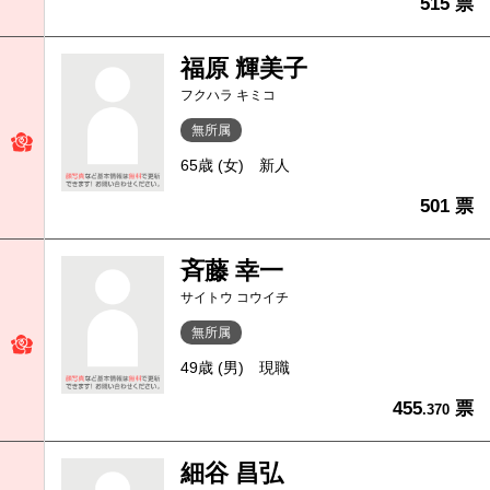
515 票
福原 輝美子
フクハラ キミコ
無所属
65歳 (女)
新人
501 票
斉藤 幸一
サイトウ コウイチ
無所属
49歳 (男)
現職
455
票
.370
細谷 昌弘