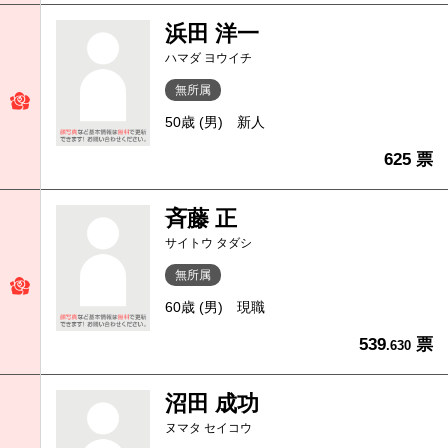
浜田 洋一
ハマダ ヨウイチ
無所属
50歳 (男)
新人
625 票
斉藤 正
サイトウ タダシ
無所属
60歳 (男)
現職
539
票
.630
沼田 成功
ヌマタ セイコウ