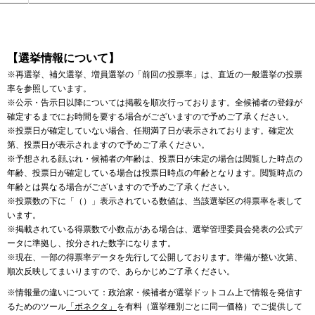
【選挙情報について】
※再選挙、補欠選挙、増員選挙の「前回の投票率」は、直近の一般選挙の投票
率を参照しています。
※公示・告示日以降については掲載を順次行っております。全候補者の登録が
確定するまでにお時間を要する場合がございますので予めご了承ください。
※投票日が確定していない場合、任期満了日が表示されております。確定次
第、投票日が表示されますので予めご了承ください。
※予想される顔ぶれ・候補者の年齢は、投票日が未定の場合は閲覧した時点の
年齢、投票日が確定している場合は投票日時点の年齢となります。閲覧時点の
年齢とは異なる場合がございますので予めご了承ください。
※投票数の下に「（）」表示されている数値は、当該選挙区の得票率を表して
います。
※掲載されている得票数で小数点がある場合は、選挙管理委員会発表の公式デ
ータに準拠し、按分された数字になります。
※現在、一部の得票率データを先行して公開しております。準備が整い次第、
順次反映してまいりますので、あらかじめご了承ください。
※情報量の違いについて：政治家・候補者が選挙ドットコム上で情報を発信す
るためのツール
「ボネクタ」
を有料（選挙種別ごとに同一価格）でご提供して