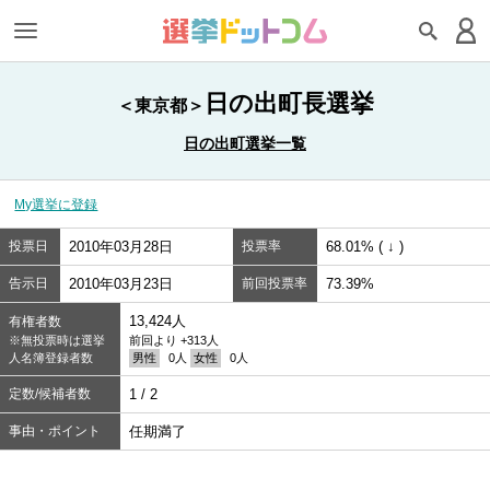
日の出町長選挙
＜東京都＞
日の出町選挙一覧
My選挙に登録
投票日
2010年03月28日
投票率
68.01% ( ↓ )
告示日
2010年03月23日
前回投票率
73.39%
13,424人
有権者数
※無投票時は選挙
前回より +313人
人名簿登録者数
男性
0人
女性
0人
定数/候補者数
1 / 2
事由・ポイント
任期満了