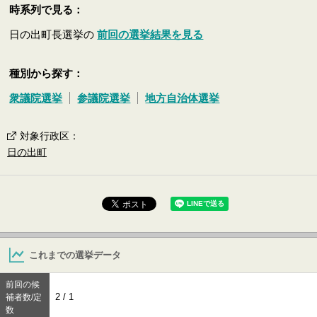
時系列で見る：
日の出町長選挙の
前回の選挙結果を見る
種別から探す：
衆議院選挙
参議院選挙
地方自治体選挙
対象行政区
：
日の出町
これまでの選挙データ
前回の候
2 / 1
補者数/定
数