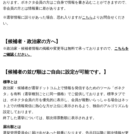
おります。ボネクタ会員の方はご自身で情報を書き込むことができますので、
非会員の方とは情報量に差があります。
※選挙情報に誤りがあった場合、恐れ入りますが
こちら
よりお問合せくださ
い。
【候補者・政治家の方へ】
※政治家・候補者情報の掲載や変更等は無料で承っておりますので、
こちらを
ご確認ください。
【候補者の並び順はご自由に設定が可能です。】
標準とは
政治家・候補者が選挙ドットコム上で情報を発信するためのツール「ボネク
タ」を有料（選挙種別ごとに同一価格）でご提供しております。標準タブで
は、ボネクタ会員の方を優先的に表示し、会員が複数いらっしゃる場合はネッ
ト上での情報発信に熱心な方が上位に表示されるよう、独自のアルゴリズムを
設定しております。
終了した選挙については、順次得票数順に表示されます。
届出順とは
選挙管理委員会に届け出があった順番になります。告示日以降に順次情報が更