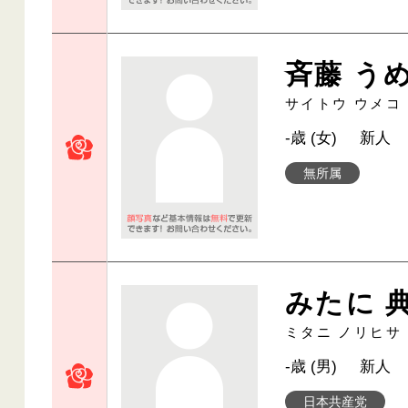
斉藤 う
サイトウ ウメコ
-歳 (女)
新人
無所属
みたに 
ミタニ ノリヒサ
-歳 (男)
新人
日本共産党