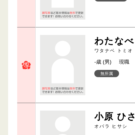
わたなべ
ワタナベ トミオ
-歳 (男)
現職
無所属
小原 ひ
オバラ ヒサシ