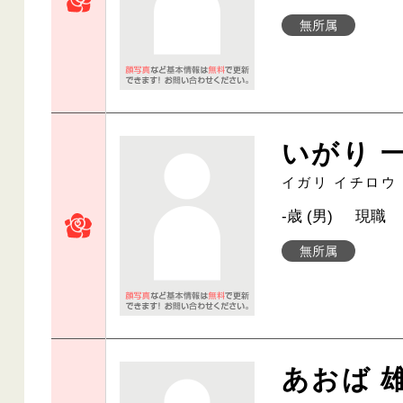
無所属
いがり 
イガリ イチロウ
-歳 (男)
現職
無所属
あおば 