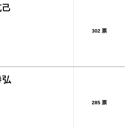
克己
302 票
勝弘
285 票