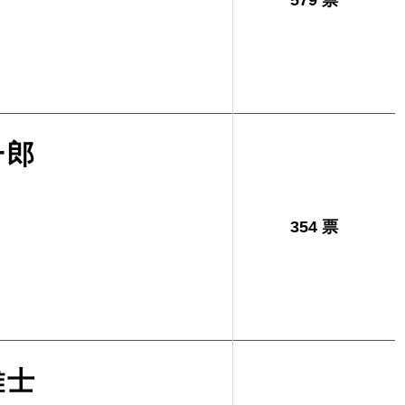
579 票
一郎
354 票
雄士