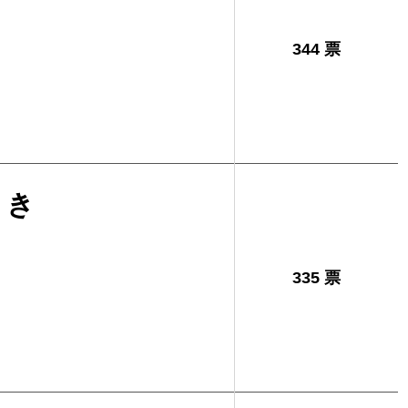
344 票
さき
335 票