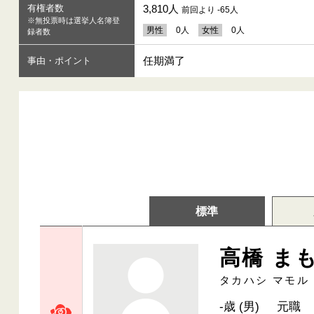
有権者数
3,810人
前回より -65人
※無投票時は選挙人名簿登
男性
0人
女性
0人
録者数
任期満了
事由・ポイント
標準
高橋 ま
タカハシ マモル
-歳 (男)
元職