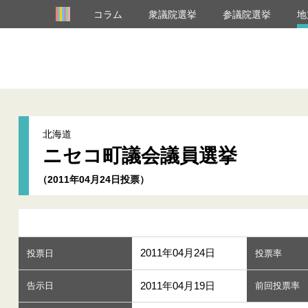
コラム
衆議院選挙
参議院選挙
地
北海道
ニセコ町議会議員選挙
（2011年04月24日投票）
2011年04月24日
投票日
投票率
2011年04月19日
告示日
前回投票率