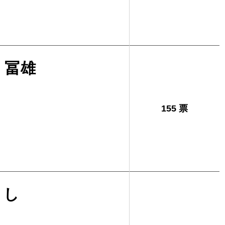
 冨雄
155 票
さし