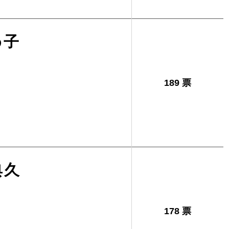
め子
189 票
典久
178 票