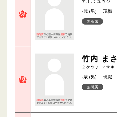
アオバ ユウジ
-歳 (男)
現職
無所属
竹内 ま
タケウチ マサキ
-歳 (男)
現職
無所属