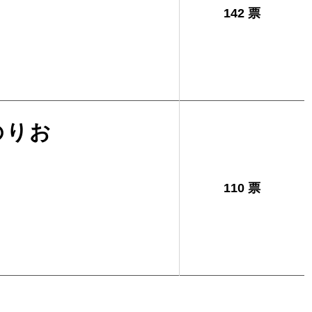
142 票
のりお
110 票