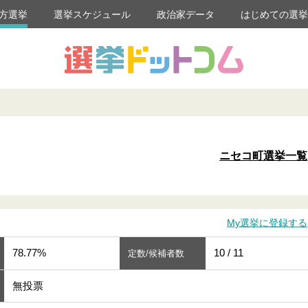
方選挙
選挙スケジュール
政治家データ
はじめての選
ニセコ町選挙一覧
My選挙に登録する
78.77%
10 / 11
定数/候補者数
無投票