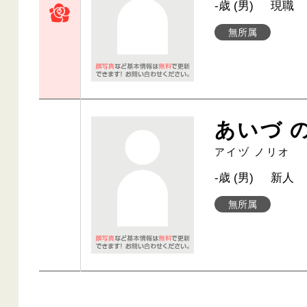
-歳 (男)
現職
無所属
あいづ 
アイヅ ノリオ
-歳 (男)
新人
無所属