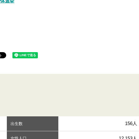
治体選挙
156人
出生数
12,153人
女性人口