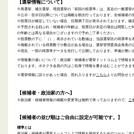
【選挙情報について】
※再選挙、補欠選挙、増員選挙の「前回の投票率」は、直近の一般選挙
※公示・告示日以降については掲載を順次行っております。全候補者の
※投票日が確定していない場合、任期満了日が表示されております。確
※予想される顔ぶれ・候補者の年齢は、投票日が未定の場合は閲覧した
の年齢とは異なる場合がございますので予めご了承ください。
※投票数の下に「（）」表示されている数値は、当該選挙区の得票率を
※掲載されている得票数で小数点がある場合は、選挙管理委員会発表の
※現在、一部の得票率データを先行して公開しております。準備が整い
※情報量の違いについて：政治家・候補者が選挙ドットコム上で情報を
ております。ボネクタ会員の方はご自身で情報を書き込むことができま
※選挙情報に誤りがあった場合、恐れ入りますが
こちら
よりお問合せく
【候補者・政治家の方へ】
※政治家・候補者情報の掲載や変更等は無料で承っておりますので、
こ
【候補者の並び順はご自由に設定が可能です。】
標準とは
政治家・候補者が選挙ドットコム上で情報を発信するためのツール「ボ