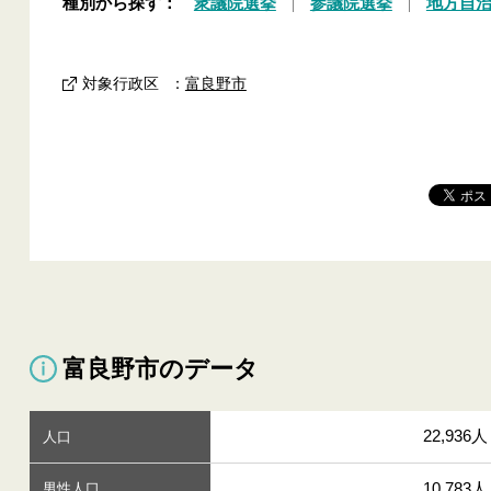
種別から探す：
衆議院選挙
参議院選挙
地方自
対象行政区
：
富良野市
富良野市のデータ
22,936人
人口
10,783人
男性人口