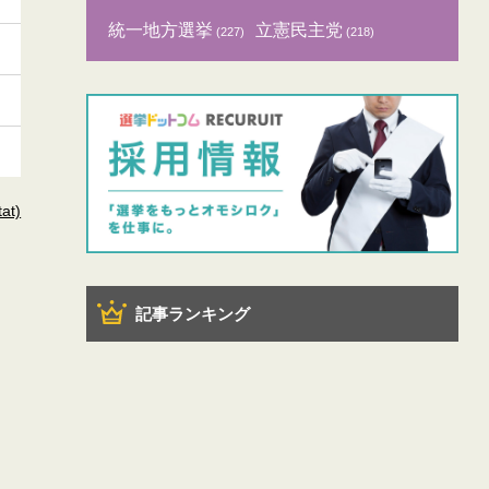
統一地方選挙
立憲民主党
(227)
(218)
t)
記事ランキング