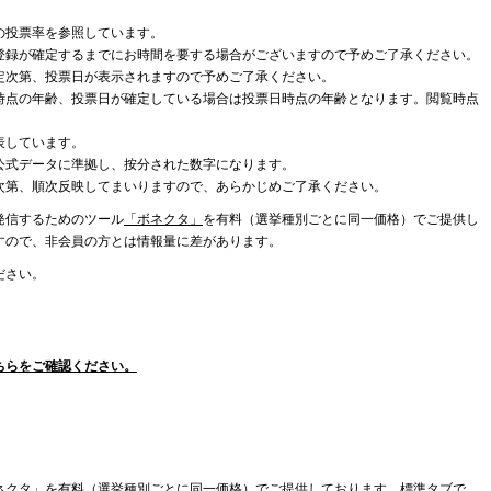
の投票率を参照しています。
登録が確定するまでにお時間を要する場合がございますので予めご了承ください。
定次第、投票日が表示されますので予めご了承ください。
時点の年齢、投票日が確定している場合は投票日時点の年齢となります。閲覧時点
表しています。
公式データに準拠し、按分された数字になります。
次第、順次反映してまいりますので、あらかじめご了承ください。
発信するためのツール
「ボネクタ」
を有料（選挙種別ごとに同一価格）でご提供し
すので、非会員の方とは情報量に差があります。
ださい。
ちらをご確認ください。
ネクタ」を有料（選挙種別ごとに同一価格）でご提供しております。標準タブで