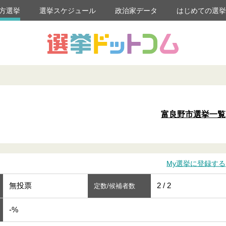
方選挙
選挙スケジュール
政治家データ
はじめての選
富良野市選挙一覧
My選挙に登録する
無投票
2 / 2
定数/候補者数
-%