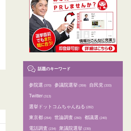
話題のキーワード
参院選
参議院選挙
自民党
(370)
(359)
(333)
Twitter
(313)
選挙ドットコムちゃんねる
(282)
東京都
世論調査
都議選
(264)
(260)
(240)
電話調査
衆議院選挙
(234)
(230)