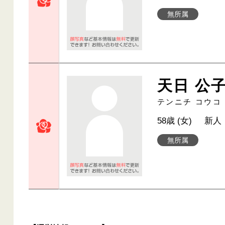
無所属
天日 公
テンニチ コウコ
58歳 (女)
新人
無所属