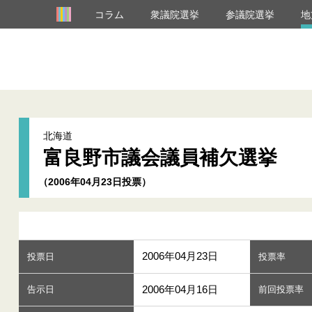
コラム
衆議院選挙
参議院選挙
地
北海道
富良野市議会議員補欠選挙
（2006年04月23日投票）
2006年04月23日
投票日
投票率
2006年04月16日
告示日
前回投票率