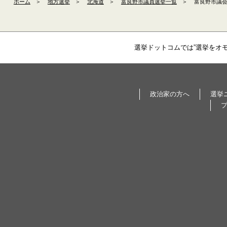
ホーム
＞
地方選挙
＞
北海道
＞
富良野市議員選挙一覧
＞
富良野市議会議
選挙ドットコムでは”選挙をオ
政治家の方へ
選挙