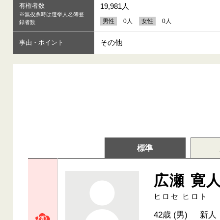
有権者数
19,981人
※無投票時は選挙人名簿登
男性
0人
女性
0人
録者数
その他
事由・ポイント
標準
広瀬 寛
ヒロセ ヒロト
42歳 (男)
新人