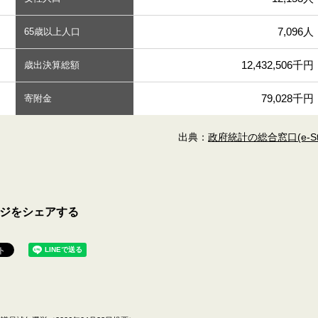
7,096人
65歳以上人口
12,432,506千円
歳出決算総額
79,028千円
寄附金
出典：
政府統計の総合窓口(e-Sta
ジをシェアする