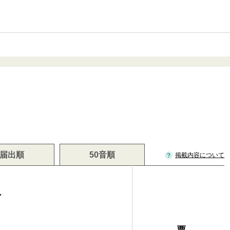
届出順
50音順
掲載内容について
人