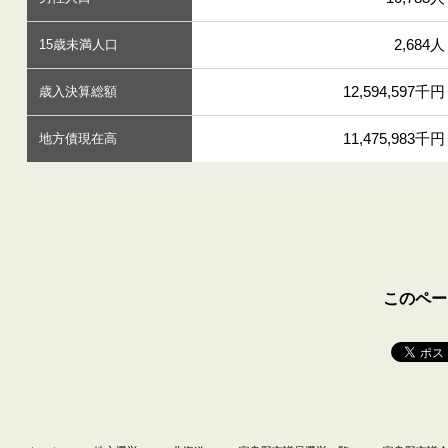
2,684人
15歳未満人口
12,594,597千円
歳入決算総額
11,475,983千円
地方債現在高
このペー