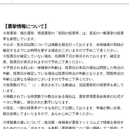
【選挙情報について】
※再選挙、補欠選挙、増員選挙の「前回の投票率」は、直近の一般選挙の投票
率を参照しています。
※公示・告示日以降については掲載を順次行っております。全候補者の登録が
確定するまでにお時間を要する場合がございますので予めご了承ください。
※投票日が確定していない場合、任期満了日が表示されております。確定次
第、投票日が表示されますので予めご了承ください。
※予想される顔ぶれ・候補者の年齢は、投票日が未定の場合は閲覧した時点の
年齢、投票日が確定している場合は投票日時点の年齢となります。閲覧時点の
年齢とは異なる場合がございますので予めご了承ください。
※投票数の下に「（）」表示されている数値は、当該選挙区の得票率を表して
います。
※掲載されている得票数で小数点がある場合は、選挙管理委員会発表の公式デ
ータに準拠し、按分された数字になります。
※現在、一部の得票率データを先行して公開しております。準備が整い次第、
順次反映してまいりますので、あらかじめご了承ください。
※情報量の違いについて：政治家・候補者が選挙ドットコム上で情報を発信す
るためのツール
「ボネクタ」
を有料（選挙種別ごとに同一価格）でご提供して