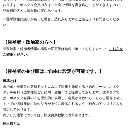
おります。ボネクタ会員の方はご自身で情報を書き込むことができますので、
非会員の方とは情報量に差があります。
※選挙情報に誤りがあった場合、恐れ入りますが
こちら
よりお問合せくださ
い。
【候補者・政治家の方へ】
※政治家・候補者情報の掲載や変更等は無料で承っておりますので、
こちらを
ご確認ください。
【候補者の並び順はご自由に設定が可能です。】
標準とは
政治家・候補者が選挙ドットコム上で情報を発信するためのツール「ボネク
タ」を有料（選挙種別ごとに同一価格）でご提供しております。標準タブで
は、ボネクタ会員の方を優先的に表示し、会員が複数いらっしゃる場合はネッ
ト上での情報発信に熱心な方が上位に表示されるよう、独自のアルゴリズムを
設定しております。
終了した選挙については、順次得票数順に表示されます。
届出順とは