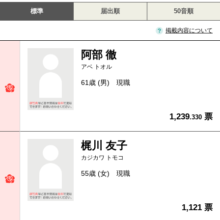
標準
届出順
50音順
掲載内容について
阿部 徹
アベ トオル
61歳 (男)
現職
1,239
票
.330
梶川 友子
カジカワ トモコ
55歳 (女)
現職
1,121 票