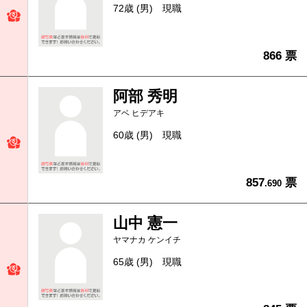
72歳 (男)
現職
866 票
阿部 秀明
アベ ヒデアキ
60歳 (男)
現職
857
票
.690
山中 憲一
ヤマナカ ケンイチ
65歳 (男)
現職