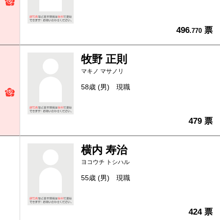
496
票
.770
牧野 正則
マキノ マサノリ
58歳 (男)
現職
479 票
横内 寿治
ヨコウチ トシハル
55歳 (男)
現職
424 票