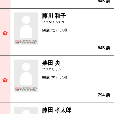
845 票
藤川 和子
フジカワ カズコ
56歳 (女)
現職
845 票
柴田 央
フジタ ヒサシ
66歳 (男)
現職
794 票
藤田 孝太郎