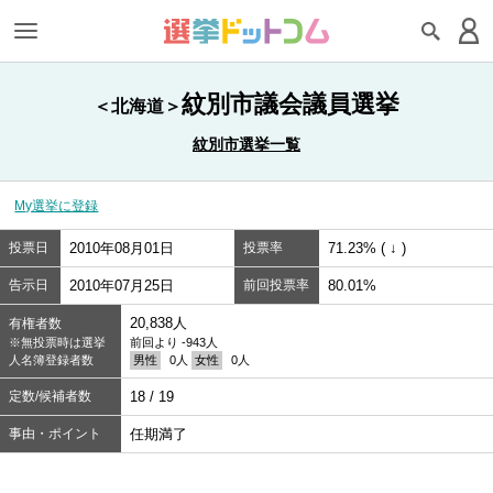
紋別市議会議員選挙
＜北海道＞
紋別市選挙一覧
My選挙に登録
投票日
2010年08月01日
投票率
71.23% ( ↓ )
告示日
2010年07月25日
前回投票率
80.01%
20,838人
有権者数
※無投票時は選挙
前回より -943人
人名簿登録者数
男性
0人
女性
0人
定数/候補者数
18 / 19
事由・ポイント
任期満了