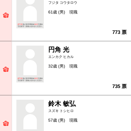
フジタ コウタロウ
61歳 (男)
現職
773 票
円角 光
エンカク ヒカル
32歳 (男)
現職
735 票
鈴木 敏弘
スズキ トシヒロ
57歳 (男)
現職