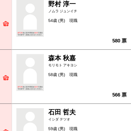
野村 淳一
ノムラ ジュンイチ
54歳 (男)
現職
580 票
森本 秋嘉
モリモト アキヨシ
58歳 (男)
現職
566 票
石田 哲夫
イシダ テツオ
59歳 (男)
現職