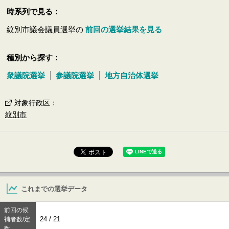
時系列で見る：
紋別市議会議員選挙の
前回の選挙結果を見る
種別から探す：
衆議院選挙
参議院選挙
地方自治体選挙
対象行政区
：
紋別市
これまでの選挙データ
前回の候
24 / 21
補者数/定
数