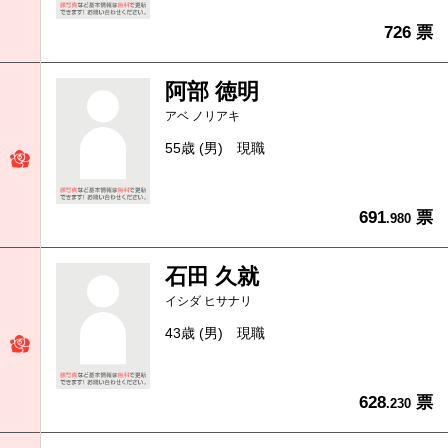
726 票
阿部 徳明
アベ ノリアキ
55歳 (男)
現職
691
票
.980
石田 久就
イシダ ヒサナリ
43歳 (男)
現職
628
票
.230