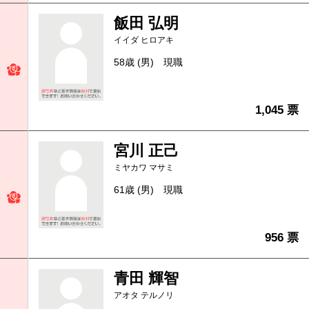
飯田 弘明
イイダ ヒロアキ
58歳 (男)
現職
1,045 票
宮川 正己
ミヤカワ マサミ
61歳 (男)
現職
956 票
青田 輝智
アオタ テルノリ