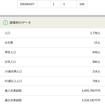
2003/04/27
1
1
100
諸塚村のデータ
人口
1,739人
出生数
15人
男性人口
849人
女性人口
890人
15歳未満人口
216人
65歳以上人口
706人
歳入決算総額
3,455,760千円
歳出決算総額
3,316,192千円