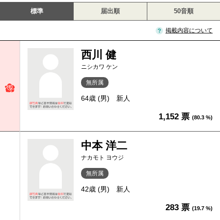
標準
届出順
50音順
掲載内容について
西川 健
ニシカワ ケン
無所属
64歳 (男)
新人
1,152 票
(80.3 %)
中本 洋二
ナカモト ヨウジ
無所属
42歳 (男)
新人
283 票
(19.7 %)