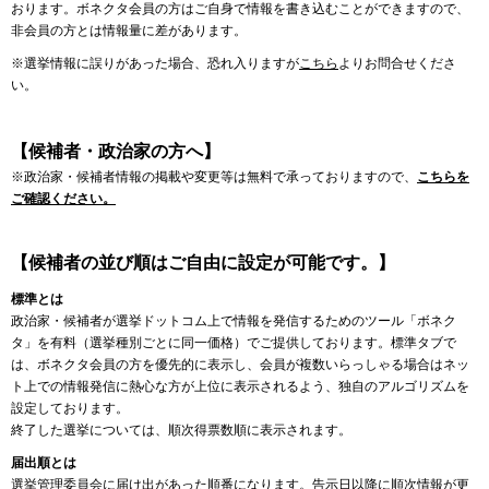
おります。ボネクタ会員の方はご自身で情報を書き込むことができますので、
非会員の方とは情報量に差があります。
※選挙情報に誤りがあった場合、恐れ入りますが
こちら
よりお問合せくださ
い。
【候補者・政治家の方へ】
※政治家・候補者情報の掲載や変更等は無料で承っておりますので、
こちらを
ご確認ください。
【候補者の並び順はご自由に設定が可能です。】
標準とは
政治家・候補者が選挙ドットコム上で情報を発信するためのツール「ボネク
タ」を有料（選挙種別ごとに同一価格）でご提供しております。標準タブで
は、ボネクタ会員の方を優先的に表示し、会員が複数いらっしゃる場合はネッ
ト上での情報発信に熱心な方が上位に表示されるよう、独自のアルゴリズムを
設定しております。
終了した選挙については、順次得票数順に表示されます。
届出順とは
選挙管理委員会に届け出があった順番になります。告示日以降に順次情報が更