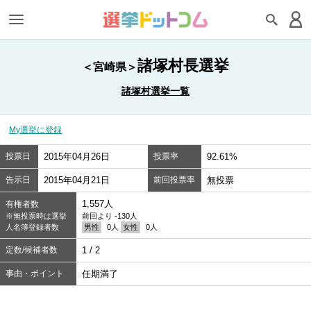
諸塚村長選挙
＜宮崎県＞
諸塚村選挙一覧
My選挙に登録
投票日
2015年04月26日
投票率
92.61%
告示日
2015年04月21日
前回投票率
無投票
1,557人
有権者数
※無投票時は選挙
前回より -130人
人名簿登録者数
男性
0人
女性
0人
定数/候補者数
1 / 2
事由・ポイント
任期満了