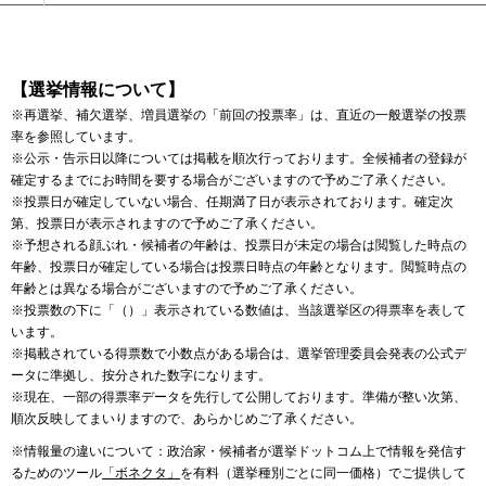
【選挙情報について】
※再選挙、補欠選挙、増員選挙の「前回の投票率」は、直近の一般選挙の投票
率を参照しています。
※公示・告示日以降については掲載を順次行っております。全候補者の登録が
確定するまでにお時間を要する場合がございますので予めご了承ください。
※投票日が確定していない場合、任期満了日が表示されております。確定次
第、投票日が表示されますので予めご了承ください。
※予想される顔ぶれ・候補者の年齢は、投票日が未定の場合は閲覧した時点の
年齢、投票日が確定している場合は投票日時点の年齢となります。閲覧時点の
年齢とは異なる場合がございますので予めご了承ください。
※投票数の下に「（）」表示されている数値は、当該選挙区の得票率を表して
います。
※掲載されている得票数で小数点がある場合は、選挙管理委員会発表の公式デ
ータに準拠し、按分された数字になります。
※現在、一部の得票率データを先行して公開しております。準備が整い次第、
順次反映してまいりますので、あらかじめご了承ください。
※情報量の違いについて：政治家・候補者が選挙ドットコム上で情報を発信す
るためのツール
「ボネクタ」
を有料（選挙種別ごとに同一価格）でご提供して