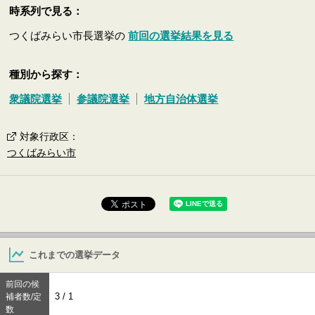
時系列で見る：
つくばみらい市長選挙の
前回の選挙結果を見る
種別から探す：
衆議院選挙
参議院選挙
地方自治体選挙
対象行政区
：
つくばみらい市
これまでの選挙データ
前回の候
3 / 1
補者数/定
数