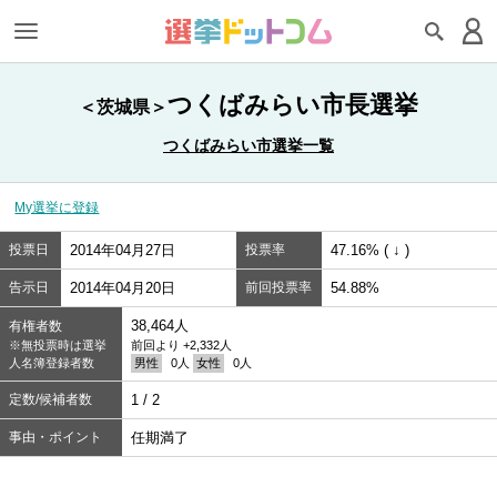
つくばみらい市長選挙
＜茨城県＞
つくばみらい市選挙一覧
My選挙に登録
投票日
2014年04月27日
投票率
47.16% ( ↓ )
告示日
2014年04月20日
前回投票率
54.88%
38,464人
有権者数
※無投票時は選挙
前回より +2,332人
人名簿登録者数
男性
0人
女性
0人
定数/候補者数
1 / 2
事由・ポイント
任期満了