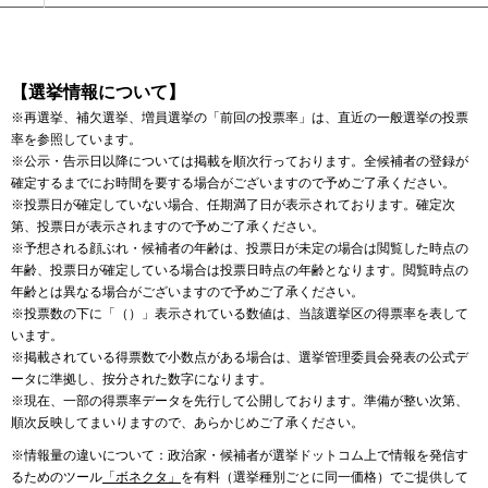
【選挙情報について】
※再選挙、補欠選挙、増員選挙の「前回の投票率」は、直近の一般選挙の投票
率を参照しています。
※公示・告示日以降については掲載を順次行っております。全候補者の登録が
確定するまでにお時間を要する場合がございますので予めご了承ください。
※投票日が確定していない場合、任期満了日が表示されております。確定次
第、投票日が表示されますので予めご了承ください。
※予想される顔ぶれ・候補者の年齢は、投票日が未定の場合は閲覧した時点の
年齢、投票日が確定している場合は投票日時点の年齢となります。閲覧時点の
年齢とは異なる場合がございますので予めご了承ください。
※投票数の下に「（）」表示されている数値は、当該選挙区の得票率を表して
います。
※掲載されている得票数で小数点がある場合は、選挙管理委員会発表の公式デ
ータに準拠し、按分された数字になります。
※現在、一部の得票率データを先行して公開しております。準備が整い次第、
順次反映してまいりますので、あらかじめご了承ください。
※情報量の違いについて：政治家・候補者が選挙ドットコム上で情報を発信す
るためのツール
「ボネクタ」
を有料（選挙種別ごとに同一価格）でご提供して