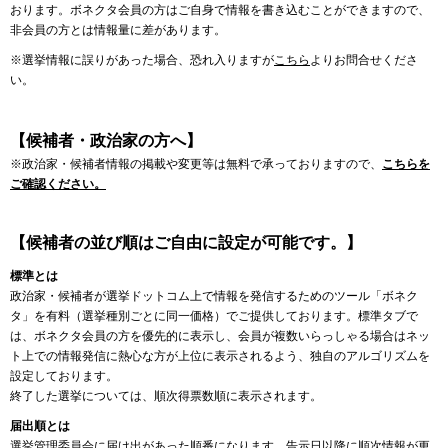
おります。ボネクタ会員の方はご自身で情報を書き込むことができますので、
非会員の方とは情報量に差があります。
※選挙情報に誤りがあった場合、恐れ入りますが
こちら
よりお問合せくださ
い。
【候補者・政治家の方へ】
※政治家・候補者情報の掲載や変更等は無料で承っておりますので、
こちらを
ご確認ください。
【候補者の並び順はご自由に設定が可能です。】
標準とは
政治家・候補者が選挙ドットコム上で情報を発信するためのツール「ボネク
タ」を有料（選挙種別ごとに同一価格）でご提供しております。標準タブで
は、ボネクタ会員の方を優先的に表示し、会員が複数いらっしゃる場合はネッ
ト上での情報発信に熱心な方が上位に表示されるよう、独自のアルゴリズムを
設定しております。
終了した選挙については、順次得票数順に表示されます。
届出順とは
選挙管理委員会に届け出があった順番になります。告示日以降に順次情報が更