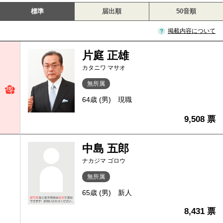
標準
届出順
50音順
掲載内容について
片庭 正雄
カタニワ マサオ
無所属
64歳 (男)
現職
9,508 票
中島 五郎
ナカジマ ゴロウ
無所属
65歳 (男)
新人
8,431 票