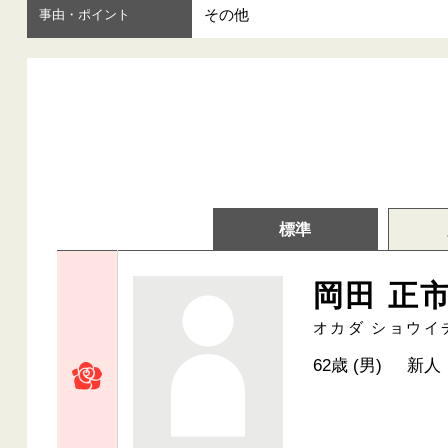
その他
事由・ポイント
標準
岡田 正
オカダ ショウイ
62歳 (男)
新人