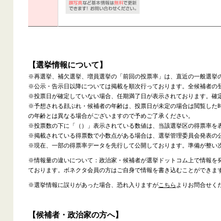
【選挙情報について】
※再選挙、補欠選挙、増員選挙の「前回の投票率」は、直近の一般選挙
※公示・告示日以降については掲載を順次行っております。全候補者の
※投票日が確定していない場合、任期満了日が表示されております。確
※予想される顔ぶれ・候補者の年齢は、投票日が未定の場合は閲覧した
の年齢とは異なる場合がございますので予めご了承ください。
※投票数の下に「（）」表示されている数値は、当該選挙区の得票率を
※掲載されている得票数で小数点がある場合は、選挙管理委員会発表の
※現在、一部の得票率データを先行して公開しております。準備が整い
※情報量の違いについて：政治家・候補者が選挙ドットコム上で情報を
ております。ボネクタ会員の方はご自身で情報を書き込むことができま
※選挙情報に誤りがあった場合、恐れ入りますが
こちら
よりお問合せく
【候補者・政治家の方へ】