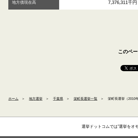
7,376,311千円
地方債現在高
このペー
ホーム
＞
地方選挙
＞
千葉県
＞
栄町長選挙一覧
＞
栄町長選挙（2010年
選挙ドットコムでは”選挙をオ