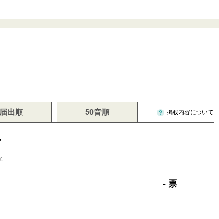
届出順
50音順
掲載内容について
市
チ
- 票