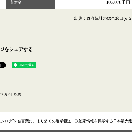
102,070千円
寄附金
出典：
政府統計の総合窓口(e-Sta
ジをシェアする
05月23日投票）
モシロク”を合言葉に、より多くの選挙報道・政治家情報を掲載する日本最大