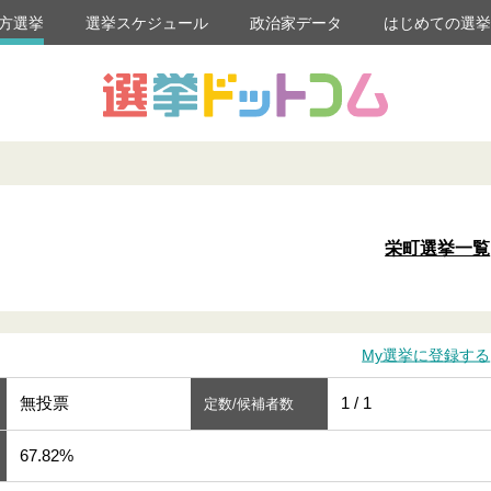
方選挙
選挙スケジュール
政治家データ
はじめての選
栄町選挙一覧
My選挙に登録する
無投票
1 / 1
定数/候補者数
67.82%