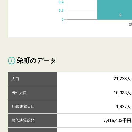
栄町のデータ
21,228人
人口
10,338人
男性人口
1,927人
15歳未満人口
7,415,403千円
歳入決算総額