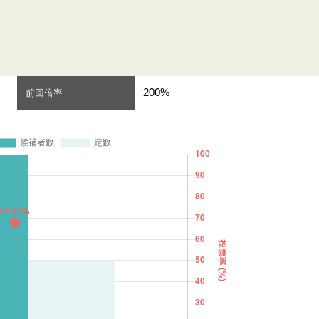
200%
前回倍率