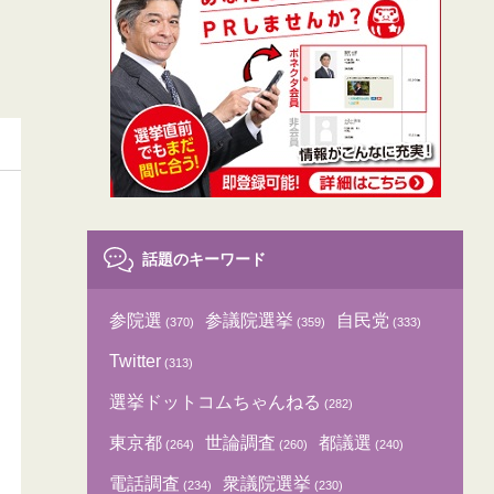
話題のキーワード
参院選
参議院選挙
自民党
(370)
(359)
(333)
Twitter
(313)
選挙ドットコムちゃんねる
(282)
東京都
世論調査
都議選
(264)
(260)
(240)
電話調査
衆議院選挙
(234)
(230)