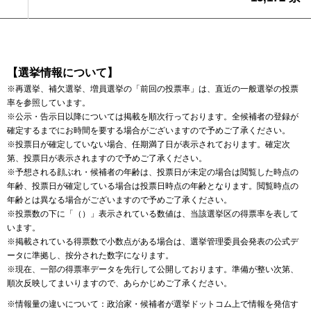
【選挙情報について】
※再選挙、補欠選挙、増員選挙の「前回の投票率」は、直近の一般選挙の投票
率を参照しています。
※公示・告示日以降については掲載を順次行っております。全候補者の登録が
確定するまでにお時間を要する場合がございますので予めご了承ください。
※投票日が確定していない場合、任期満了日が表示されております。確定次
第、投票日が表示されますので予めご了承ください。
※予想される顔ぶれ・候補者の年齢は、投票日が未定の場合は閲覧した時点の
年齢、投票日が確定している場合は投票日時点の年齢となります。閲覧時点の
年齢とは異なる場合がございますので予めご了承ください。
※投票数の下に「（）」表示されている数値は、当該選挙区の得票率を表して
います。
※掲載されている得票数で小数点がある場合は、選挙管理委員会発表の公式デ
ータに準拠し、按分された数字になります。
※現在、一部の得票率データを先行して公開しております。準備が整い次第、
順次反映してまいりますので、あらかじめご了承ください。
※情報量の違いについて：政治家・候補者が選挙ドットコム上で情報を発信す