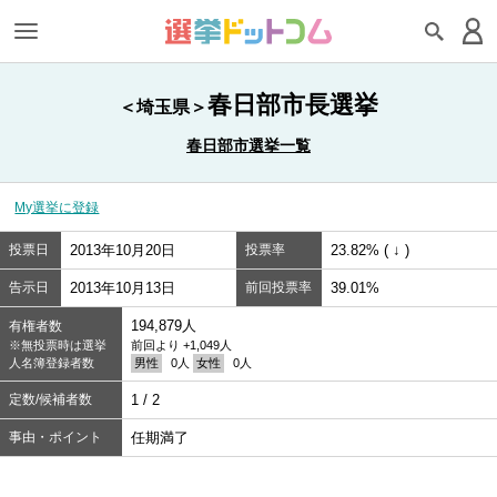
春日部市長選挙
＜埼玉県＞
春日部市選挙一覧
My選挙に登録
投票日
2013年10月20日
投票率
23.82% ( ↓ )
告示日
2013年10月13日
前回投票率
39.01%
194,879人
有権者数
※無投票時は選挙
前回より +1,049人
人名簿登録者数
男性
0人
女性
0人
定数/候補者数
1 / 2
事由・ポイント
任期満了