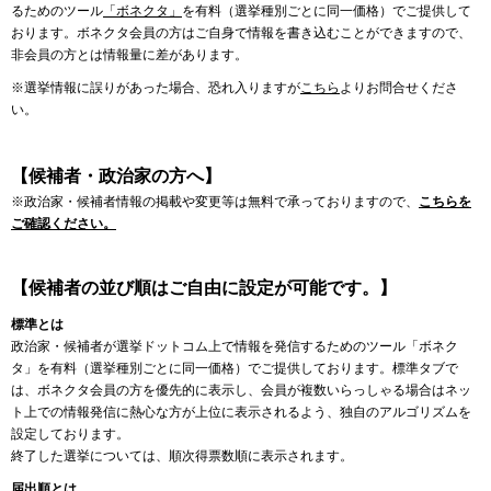
るためのツール
「ボネクタ」
を有料（選挙種別ごとに同一価格）でご提供して
おります。ボネクタ会員の方はご自身で情報を書き込むことができますので、
非会員の方とは情報量に差があります。
※選挙情報に誤りがあった場合、恐れ入りますが
こちら
よりお問合せくださ
い。
【候補者・政治家の方へ】
※政治家・候補者情報の掲載や変更等は無料で承っておりますので、
こちらを
ご確認ください。
【候補者の並び順はご自由に設定が可能です。】
標準とは
政治家・候補者が選挙ドットコム上で情報を発信するためのツール「ボネク
タ」を有料（選挙種別ごとに同一価格）でご提供しております。標準タブで
は、ボネクタ会員の方を優先的に表示し、会員が複数いらっしゃる場合はネッ
ト上での情報発信に熱心な方が上位に表示されるよう、独自のアルゴリズムを
設定しております。
終了した選挙については、順次得票数順に表示されます。
届出順とは