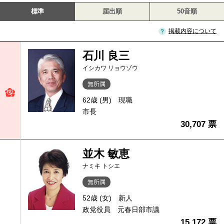
標準
届出順
50音順
掲載内容について
石川 良三
イシカワ リョウゾウ
無所属
62歳 (男)
現職
市長
30,707 票
並木 敏恵
ナミキ トシエ
無所属
52歳 (女)
新人
政党役員 元春日部市議
15,172 票