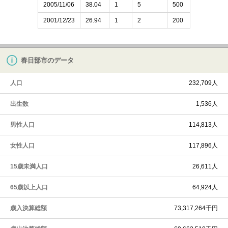
2005/11/06
38.04
1
5
500
2001/12/23
26.94
1
2
200
春日部市のデータ
人口
232,709人
出生数
1,536人
男性人口
114,813人
女性人口
117,896人
15歳未満人口
26,611人
65歳以上人口
64,924人
歳入決算総額
73,317,264千円