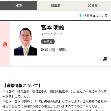
標準
届出順
50音順
掲載内容について
宮本 明雄
ミヤモト アキオ
無所属
64歳 (男)
現職
- 票
【選挙情報について】
※再選挙、補欠選挙、増員選挙の「前回の投票率」は、直近の一般選挙の投票
率を参照しています。
※公示・告示日以降については掲載を順次行っております。全候補者の登録が
確定するまでにお時間を要する場合がございますので予めご了承ください。