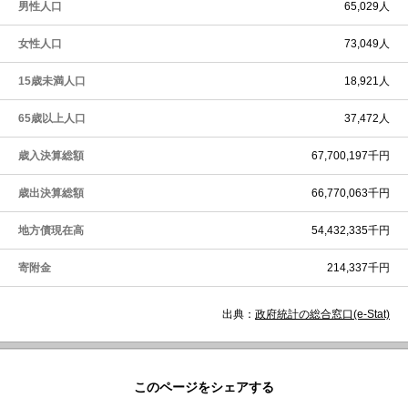
男性人口
65,029人
女性人口
73,049人
15歳未満人口
18,921人
65歳以上人口
37,472人
歳入決算総額
67,700,197千円
歳出決算総額
66,770,063千円
地方債現在高
54,432,335千円
寄附金
214,337千円
出典：
政府統計の総合窓口(e-Stat)
このページをシェアする