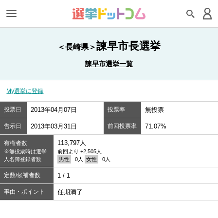
諫早市長選挙
＜長崎県＞
諫早市選挙一覧
My選挙に登録
投票日
2013年04月07日
投票率
無投票
告示日
2013年03月31日
前回投票率
71.07%
113,797人
有権者数
※無投票時は選挙
前回より +2,505人
人名簿登録者数
男性
0人
女性
0人
定数/候補者数
1 / 1
事由・ポイント
任期満了