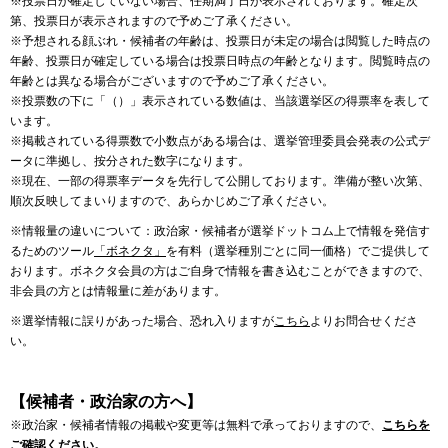
※投票日が確定していない場合、任期満了日が表示されております。確定次
第、投票日が表示されますので予めご了承ください。
※予想される顔ぶれ・候補者の年齢は、投票日が未定の場合は閲覧した時点の
年齢、投票日が確定している場合は投票日時点の年齢となります。閲覧時点の
年齢とは異なる場合がございますので予めご了承ください。
※投票数の下に「（）」表示されている数値は、当該選挙区の得票率を表して
います。
※掲載されている得票数で小数点がある場合は、選挙管理委員会発表の公式デ
ータに準拠し、按分された数字になります。
※現在、一部の得票率データを先行して公開しております。準備が整い次第、
順次反映してまいりますので、あらかじめご了承ください。
※情報量の違いについて：政治家・候補者が選挙ドットコム上で情報を発信す
るためのツール
「ボネクタ」
を有料（選挙種別ごとに同一価格）でご提供して
おります。ボネクタ会員の方はご自身で情報を書き込むことができますので、
非会員の方とは情報量に差があります。
※選挙情報に誤りがあった場合、恐れ入りますが
こちら
よりお問合せくださ
い。
【候補者・政治家の方へ】
※政治家・候補者情報の掲載や変更等は無料で承っておりますので、
こちらを
ご確認ください。