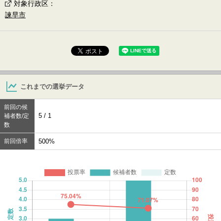
対象行政区
：
諫早市
これまでの選挙データ
前回の候
5 / 1
補者数/定
数
前回倍率
500%