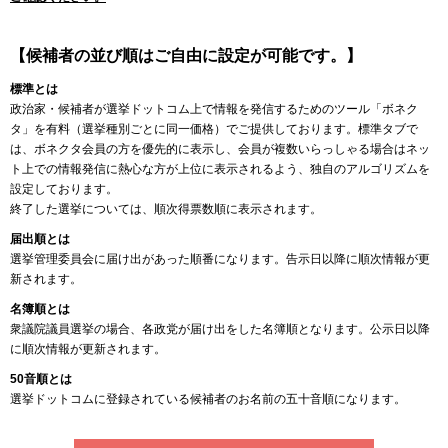
【候補者の並び順はご自由に設定が可能です。】
標準とは
政治家・候補者が選挙ドットコム上で情報を発信するためのツール「ボネク
タ」を有料（選挙種別ごとに同一価格）でご提供しております。標準タブで
は、ボネクタ会員の方を優先的に表示し、会員が複数いらっしゃる場合はネッ
ト上での情報発信に熱心な方が上位に表示されるよう、独自のアルゴリズムを
設定しております。
終了した選挙については、順次得票数順に表示されます。
届出順とは
選挙管理委員会に届け出があった順番になります。告示日以降に順次情報が更
新されます。
名簿順とは
衆議院議員選挙の場合、各政党が届け出をした名簿順となります。公示日以降
に順次情報が更新されます。
50音順とは
選挙ドットコムに登録されている候補者のお名前の五十音順になります。