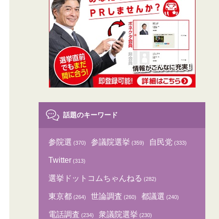
話題のキーワード
参院選
参議院選挙
自民党
(370)
(359)
(333)
Twitter
(313)
選挙ドットコムちゃんねる
(282)
東京都
世論調査
都議選
(264)
(260)
(240)
電話調査
衆議院選挙
(234)
(230)