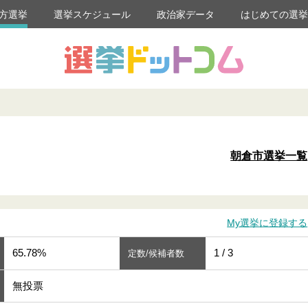
方選挙
選挙スケジュール
政治家データ
はじめての選
朝倉市選挙一覧
My選挙に登録する
65.78%
1 / 3
定数/候補者数
無投票