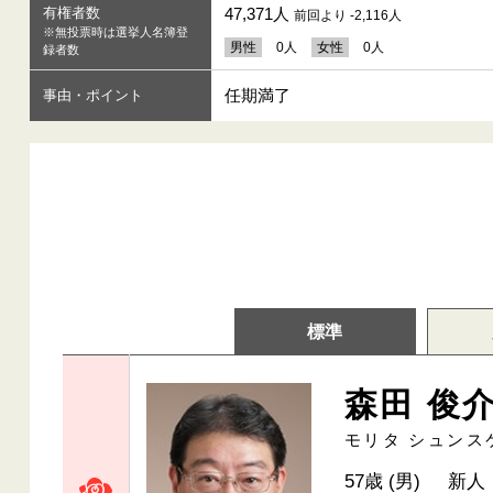
有権者数
47,371人
前回より -2,116人
※無投票時は選挙人名簿登
男性
0人
女性
0人
録者数
任期満了
事由・ポイント
標準
森田 俊
モリタ シュンス
57歳 (男)
新人