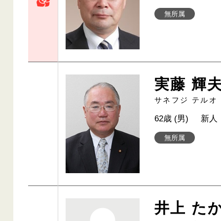
無所属
実藤 輝
サネフジ テルオ
62歳 (男)
新人
無所属
井上 た