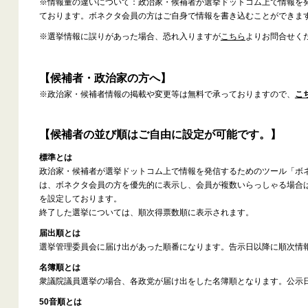
※情報量の違いについて：政治家・候補者が選挙ドットコム上で情報を
ております。ボネクタ会員の方はご自身で情報を書き込むことができま
※選挙情報に誤りがあった場合、恐れ入りますが
こちら
よりお問合せく
【候補者・政治家の方へ】
※政治家・候補者情報の掲載や変更等は無料で承っておりますので、
こ
【候補者の並び順はご自由に設定が可能です。】
標準とは
政治家・候補者が選挙ドットコム上で情報を発信するためのツール「ボ
は、ボネクタ会員の方を優先的に表示し、会員が複数いらっしゃる場合
を設定しております。
終了した選挙については、順次得票数順に表示されます。
届出順とは
選挙管理委員会に届け出があった順番になります。告示日以降に順次情
名簿順とは
衆議院議員選挙の場合、各政党が届け出をした名簿順となります。公示
50音順とは