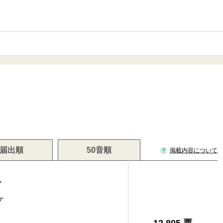
届出順
50音順
掲載内容について
介
ケ