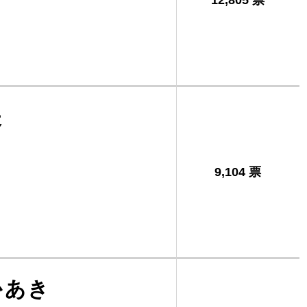
12,805 票
夫
9,104 票
かあき