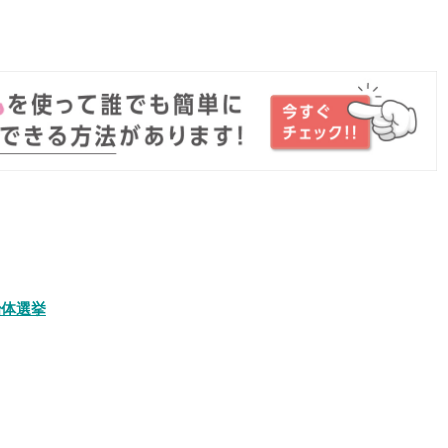
。
治体選挙