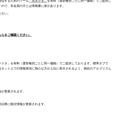
発信するためのツール
「ボネクタ」
を有料（選挙種別ごとに同一価格）でご提供し
すので、非会員の方とは情報量に差があります。
ださい。
ちらをご確認ください。
ネクタ」を有料（選挙種別ごとに同一価格）でご提供しております。標準タブで
はネット上での情報発信に熱心な方が上位に表示されるよう、独自のアルゴリズム
報が更新されます。
日以降に順次情報が更新されます。