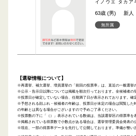
イノウエ タカア
63歳 (男)
新人
無所属
【選挙情報について】
※再選挙、補欠選挙、増員選挙の「前回の投票率」は、直近の一般選挙
※公示・告示日以降については掲載を順次行っております。全候補者の
※投票日が確定していない場合、任期満了日が表示されております。確
※予想される顔ぶれ・候補者の年齢は、投票日が未定の場合は閲覧した
の年齢とは異なる場合がございますので予めご了承ください。
※投票数の下に「（）」表示されている数値は、当該選挙区の得票率を
※掲載されている得票数で小数点がある場合は、選挙管理委員会発表の
※現在、一部の得票率データを先行して公開しております。準備が整い