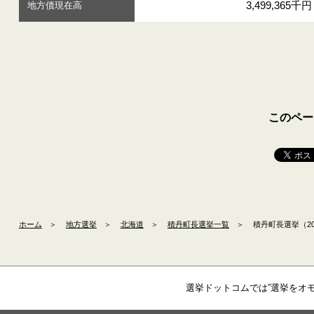
3,499,365千円
地方債現在高
このペー
ホーム
＞
地方選挙
＞
北海道
＞
積丹町長選挙一覧
＞
積丹町長選挙（20
選挙ドットコムでは”選挙をオ