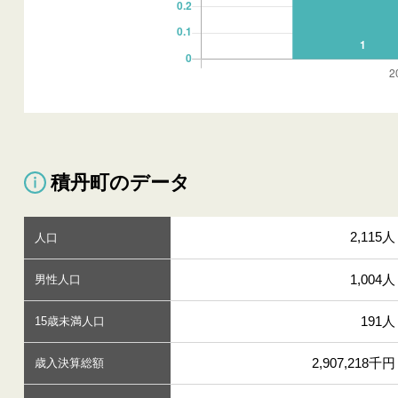
積丹町のデータ
2,115人
人口
1,004人
男性人口
191人
15歳未満人口
2,907,218千円
歳入決算総額