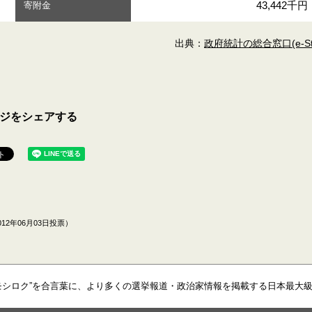
43,442千円
寄附金
出典：
政府統計の総合窓口(e-Sta
ジをシェアする
12年06月03日投票）
モシロク”を合言葉に、より多くの選挙報道・政治家情報を掲載する日本最大