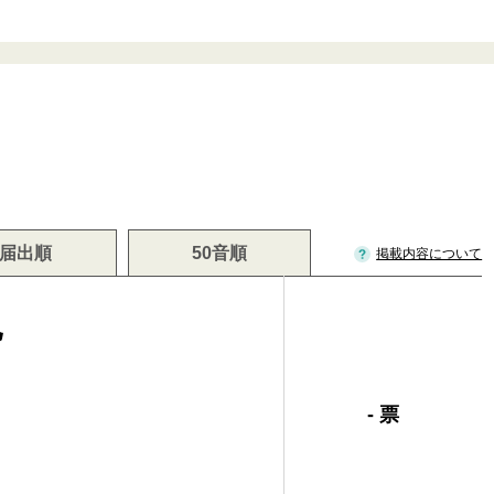
届出順
50音順
掲載内容について
紀
- 票