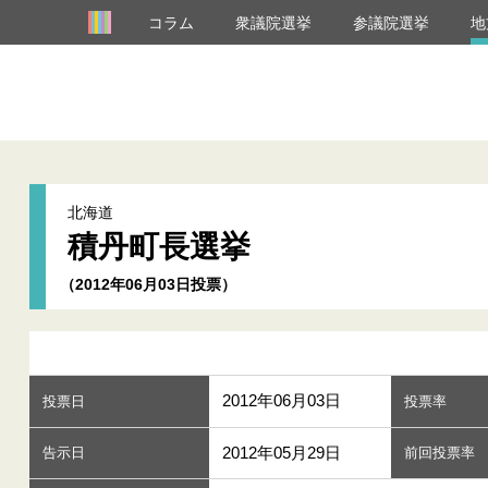
コラム
衆議院選挙
参議院選挙
地
北海道
積丹町長選挙
（2012年06月03日投票）
2012年06月03日
投票日
投票率
2012年05月29日
告示日
前回投票率