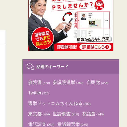
話題のキーワード
参院選
参議院選挙
自民党
(370)
(359)
(333)
Twitter
(313)
選挙ドットコムちゃんねる
(282)
東京都
世論調査
都議選
(264)
(260)
(240)
電話調査
衆議院選挙
(234)
(230)