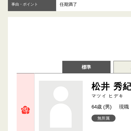
任期満了
事由・ポイント
標準
松井 秀
マツイ ヒデキ
64歳 (男)
現職
無所属