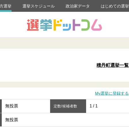
方選挙
選挙スケジュール
政治家データ
はじめての選
積丹町選挙一覧
My選挙に登録する
無投票
1 / 1
定数/候補者数
無投票