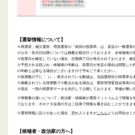
【選挙情報について】
※再選挙、補欠選挙、増員選挙の「前回の投票率」は、直近の一般選挙
※公示・告示日以降については掲載を順次行っております。全候補者の
※投票日が確定していない場合、任期満了日が表示されております。確
※予想される顔ぶれ・候補者の年齢は、投票日が未定の場合は閲覧した
の年齢とは異なる場合がございますので予めご了承ください。
※投票数の下に「（）」表示されている数値は、当該選挙区の得票率を
※掲載されている得票数で小数点がある場合は、選挙管理委員会発表の
※現在、一部の得票率データを先行して公開しております。準備が整い
※情報量の違いについて：政治家・候補者が選挙ドットコム上で情報を
ております。ボネクタ会員の方はご自身で情報を書き込むことができま
※選挙情報に誤りがあった場合、恐れ入りますが
こちら
よりお問合せく
【候補者・政治家の方へ】