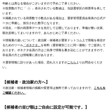
年齢とは異なる場合がございますので予めご了承ください。
※投票数の下に「（）」表示されている数値は、当該選挙区の得票率を表して
います。
※掲載されている得票数で小数点がある場合は、選挙管理委員会発表の公式デ
ータに準拠し、按分された数字になります。
※現在、一部の得票率データを先行して公開しております。準備が整い次第、
順次反映してまいりますので、あらかじめご了承ください。
※情報量の違いについて：政治家・候補者が選挙ドットコム上で情報を発信す
るためのツール
「ボネクタ」
を有料（選挙種別ごとに同一価格）でご提供して
おります。ボネクタ会員の方はご自身で情報を書き込むことができますので、
非会員の方とは情報量に差があります。
※選挙情報に誤りがあった場合、恐れ入りますが
こちら
よりお問合せくださ
い。
【候補者・政治家の方へ】
※政治家・候補者情報の掲載や変更等は無料で承っておりますので、
こちらを
ご確認ください。
【候補者の並び順はご自由に設定が可能です。】