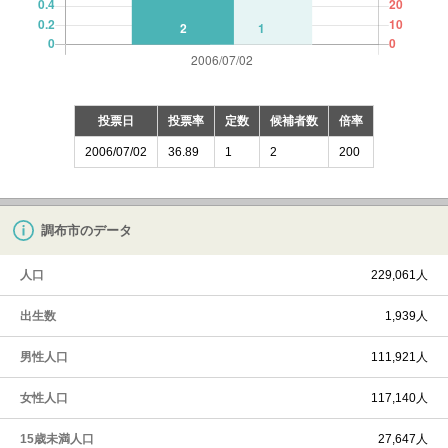
投票日
投票率
定数
候補者数
倍率
2006/07/02
36.89
1
2
200
調布市のデータ
人口
229,061人
出生数
1,939人
男性人口
111,921人
女性人口
117,140人
15歳未満人口
27,647人