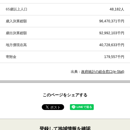
65歳以上人口
48,182人
歳入決算総額
96,470,371千円
歳出決算総額
92,992,103千円
地方債現在高
40,728,633千円
寄附金
179,557千円
出典：
政府統計の総合窓口(e-Stat)
このページをシェアする
登録して地域情報を確認