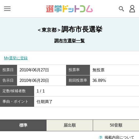
調布市長選挙
＜東京都＞
調布市選挙一覧
My選挙に登録
投票日
2010年06月27日
投票率
無投票
告示日
2010年06月20日
前回投票率
36.89%
定数/候補者数
1 / 1
事由・ポイント
任期満了
標準
届出順
50音順
掲載内容について