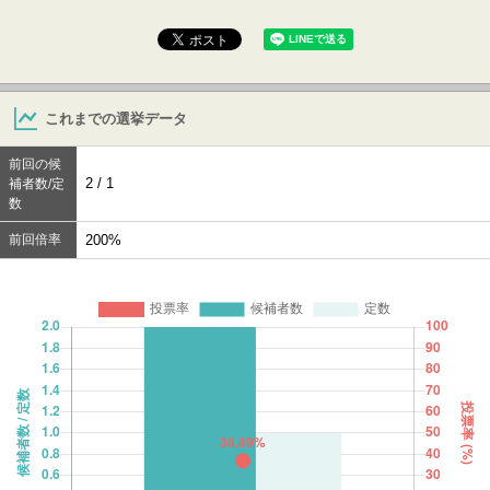
これまでの選挙データ
前回の候
2 / 1
補者数/定
数
前回倍率
200%