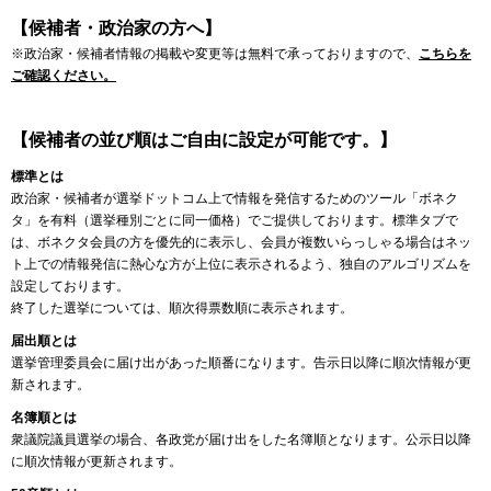
【候補者・政治家の方へ】
※政治家・候補者情報の掲載や変更等は無料で承っておりますので、
こちらを
ご確認ください。
【候補者の並び順はご自由に設定が可能です。】
標準とは
政治家・候補者が選挙ドットコム上で情報を発信するためのツール「ボネク
タ」を有料（選挙種別ごとに同一価格）でご提供しております。標準タブで
は、ボネクタ会員の方を優先的に表示し、会員が複数いらっしゃる場合はネッ
ト上での情報発信に熱心な方が上位に表示されるよう、独自のアルゴリズムを
設定しております。
終了した選挙については、順次得票数順に表示されます。
届出順とは
選挙管理委員会に届け出があった順番になります。告示日以降に順次情報が更
新されます。
名簿順とは
衆議院議員選挙の場合、各政党が届け出をした名簿順となります。公示日以降
に順次情報が更新されます。