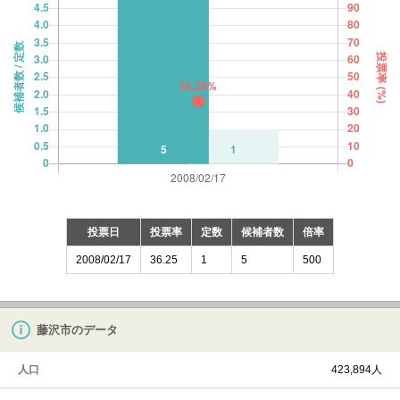
投票日
投票率
定数
候補者数
倍率
2008/02/17
36.25
1
5
500
藤沢市のデータ
人口
423,894人