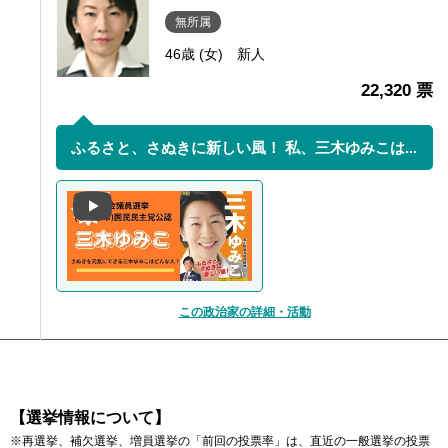
無所属
46歳 (女)
新人
22,320 票
ふるさと、さぬきに新しい風！ 私、三木ゆみこは...
この政治家の詳細・活動
【選挙情報について】
※再選挙、補欠選挙、増員選挙の「前回の投票率」は、直近の一般選挙の投票