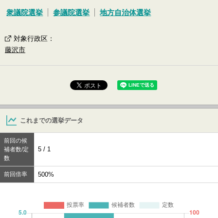
衆議院選挙
参議院選挙
地方自治体選挙
対象行政区
：
藤沢市
これまでの選挙データ
前回の候
5 / 1
補者数/定
数
前回倍率
500%