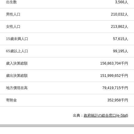
出生数
3,566人
男性人口
210,032人
女性人口
213,862人
15歳未満人口
57,615人
65歳以上人口
99,195人
歳入決算総額
156,863,704千円
歳出決算総額
151,999,652千円
地方債現在高
79,419,715千円
寄附金
352,958千円
出典：
政府統計の総合窓口(e-Stat)