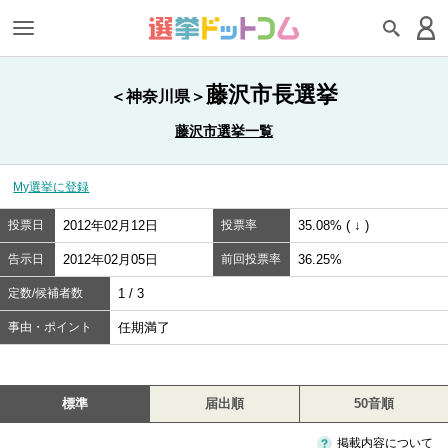
藤沢市長選挙
＜神奈川県＞
藤沢市選挙一覧
My選挙に登録
投票日
2012年02月12日
投票率
35.08% ( ↓ )
告示日
2012年02月05日
前回投票率
36.25%
定数/候補者数
1 / 3
事由・ポイント
任期満了
標準
届出順
50音順
掲載内容について