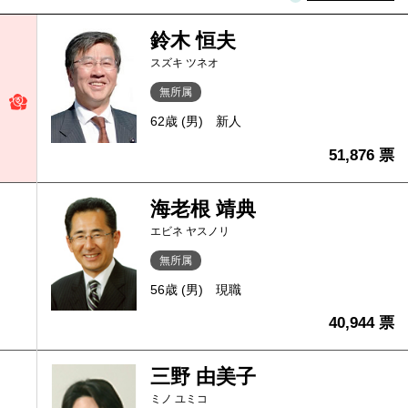
鈴木 恒夫
スズキ ツネオ
無所属
62歳 (男)
新人
51,876 票
海老根 靖典
エビネ ヤスノリ
無所属
56歳 (男)
現職
40,944 票
三野 由美子
ミノ ユミコ