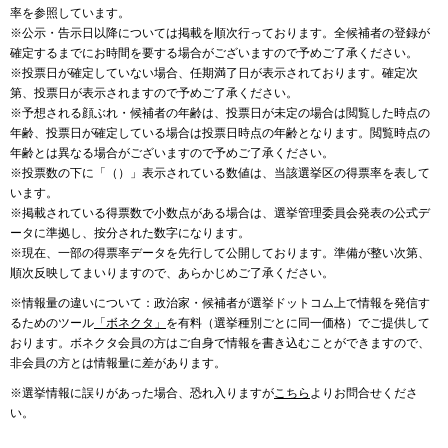
率を参照しています。
※公示・告示日以降については掲載を順次行っております。全候補者の登録が
確定するまでにお時間を要する場合がございますので予めご了承ください。
※投票日が確定していない場合、任期満了日が表示されております。確定次
第、投票日が表示されますので予めご了承ください。
※予想される顔ぶれ・候補者の年齢は、投票日が未定の場合は閲覧した時点の
年齢、投票日が確定している場合は投票日時点の年齢となります。閲覧時点の
年齢とは異なる場合がございますので予めご了承ください。
※投票数の下に「（）」表示されている数値は、当該選挙区の得票率を表して
います。
※掲載されている得票数で小数点がある場合は、選挙管理委員会発表の公式デ
ータに準拠し、按分された数字になります。
※現在、一部の得票率データを先行して公開しております。準備が整い次第、
順次反映してまいりますので、あらかじめご了承ください。
※情報量の違いについて：政治家・候補者が選挙ドットコム上で情報を発信す
るためのツール
「ボネクタ」
を有料（選挙種別ごとに同一価格）でご提供して
おります。ボネクタ会員の方はご自身で情報を書き込むことができますので、
非会員の方とは情報量に差があります。
※選挙情報に誤りがあった場合、恐れ入りますが
こちら
よりお問合せくださ
い。