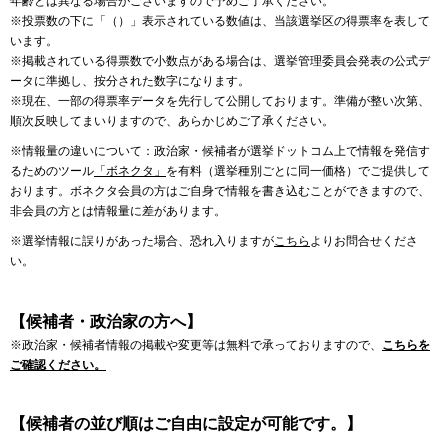
年齢とは異なる場合がございますので予めご了承ください。
※投票数の下に「（）」表示されている数値は、当該選挙区の得票率を表して
います。
※掲載されている得票数で小数点がある場合は、選挙管理委員会発表の公式デ
ータに準拠し、按分された数字になります。
※現在、一部の得票率データを先行して公開しております。準備が整い次第、
順次反映してまいりますので、あらかじめご了承ください。
※情報量の違いについて：政治家・候補者が選挙ドットコム上で情報を発信す
るためのツール
「ボネクタ」
を有料（選挙種別ごとに同一価格）でご提供して
おります。ボネクタ会員の方はご自身で情報を書き込むことができますので、
非会員の方とは情報量に差があります。
※選挙情報に誤りがあった場合、恐れ入りますが
こちら
よりお問合せくださ
い。
【候補者・政治家の方へ】
※政治家・候補者情報の掲載や変更等は無料で承っておりますので、
こちらを
ご確認ください。
【候補者の並び順はご自由に設定が可能です。】