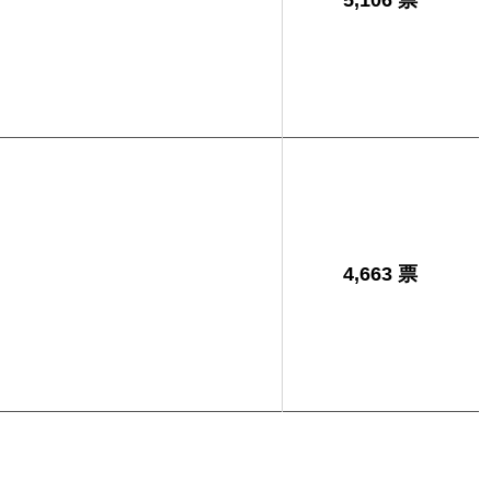
5,106 票
男
4,663 票