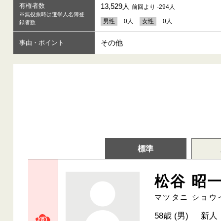
有権者数
13,529人
前回より -294人
※無投票時は選挙人名簿登
男性
0人
女性
0人
録者数
その他
事由・ポイント
標準
松谷 昭
マツタニ ショウ
58歳 (男)
新人