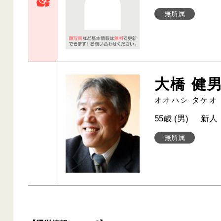
無所属
大橋 健
オオハシ タケオ
55歳 (男)
新人
無所属