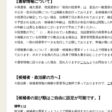
【選挙情報について】
※再選挙、補欠選挙、増員選挙の「前回の投票率」は、直近の一般選挙
※公示・告示日以降については掲載を順次行っております。全候補者の
※投票日が確定していない場合、任期満了日が表示されております。確
※予想される顔ぶれ・候補者の年齢は、投票日が未定の場合は閲覧した
の年齢とは異なる場合がございますので予めご了承ください。
※投票数の下に「（）」表示されている数値は、当該選挙区の得票率を
※掲載されている得票数で小数点がある場合は、選挙管理委員会発表の
※現在、一部の得票率データを先行して公開しております。準備が整い
※情報量の違いについて：政治家・候補者が選挙ドットコム上で情報を
ております。ボネクタ会員の方はご自身で情報を書き込むことができま
※選挙情報に誤りがあった場合、恐れ入りますが
こちら
よりお問合せく
【候補者・政治家の方へ】
※政治家・候補者情報の掲載や変更等は無料で承っておりますので、
こ
【候補者の並び順はご自由に設定が可能です。】
標準とは
政治家・候補者が選挙ドットコム上で情報を発信するためのツール「ボ