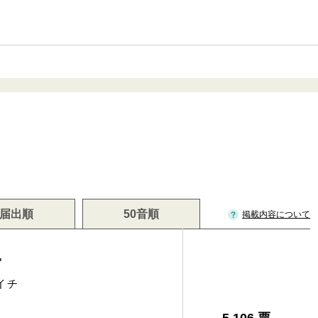
届出順
50音順
掲載内容について
一
イチ