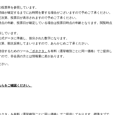
の投票率を参照しています。
登録が確定するまでにお時間を要する場合がございますので予めご了承ください。
定次第、投票日が表示されますので予めご了承ください。
時点の年齢、投票日が確定している場合は投票日時点の年齢となります。閲覧時点
表しています。
公式データに準拠し、按分された数字になります。
次第、順次反映してまいりますので、あらかじめご了承ください。
発信するためのツール
「ボネクタ」
を有料（選挙種別ごとに同一価格）でご提供し
すので、非会員の方とは情報量に差があります。
ださい。
ちらをご確認ください。
ネクタ」を有料（選挙種別ごとに同一価格）でご提供しております。標準タブで