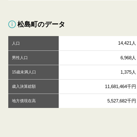
松島町のデータ
14,421人
人口
6,968人
男性人口
1,375人
15歳未満人口
11,681,464千円
歳入決算総額
5,527,682千円
地方債現在高