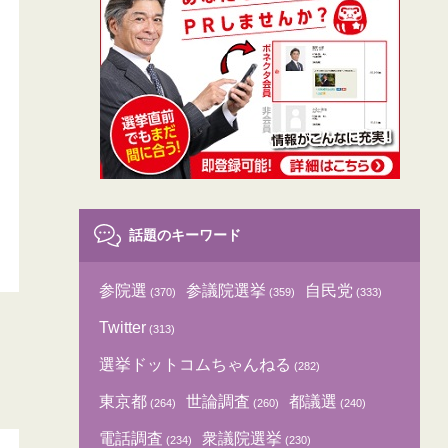
話題のキーワード
参院選
参議院選挙
自民党
(370)
(359)
(333)
Twitter
(313)
選挙ドットコムちゃんねる
(282)
東京都
世論調査
都議選
(264)
(260)
(240)
電話調査
衆議院選挙
(234)
(230)