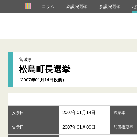
コラム
衆議院選挙
参議院選挙
地
宮城県
松島町長選挙
（2007年01月14日投票）
2007年01月14日
投票日
投票率
2007年01月09日
告示日
前回投票率