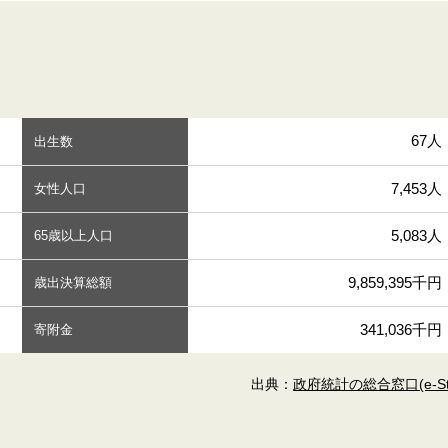
67人
出生数
7,453人
女性人口
5,083人
65歳以上人口
9,859,395千円
歳出決算総額
341,036千円
寄附金
出典：
政府統計の総合窓口(e-Sta