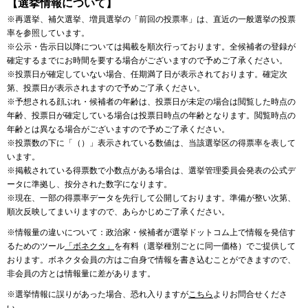
【選挙情報について】
※再選挙、補欠選挙、増員選挙の「前回の投票率」は、直近の一般選挙の投票
率を参照しています。
※公示・告示日以降については掲載を順次行っております。全候補者の登録が
確定するまでにお時間を要する場合がございますので予めご了承ください。
※投票日が確定していない場合、任期満了日が表示されております。確定次
第、投票日が表示されますので予めご了承ください。
※予想される顔ぶれ・候補者の年齢は、投票日が未定の場合は閲覧した時点の
年齢、投票日が確定している場合は投票日時点の年齢となります。閲覧時点の
年齢とは異なる場合がございますので予めご了承ください。
※投票数の下に「（）」表示されている数値は、当該選挙区の得票率を表して
います。
※掲載されている得票数で小数点がある場合は、選挙管理委員会発表の公式デ
ータに準拠し、按分された数字になります。
※現在、一部の得票率データを先行して公開しております。準備が整い次第、
順次反映してまいりますので、あらかじめご了承ください。
※情報量の違いについて：政治家・候補者が選挙ドットコム上で情報を発信す
るためのツール
「ボネクタ」
を有料（選挙種別ごとに同一価格）でご提供して
おります。ボネクタ会員の方はご自身で情報を書き込むことができますので、
非会員の方とは情報量に差があります。
※選挙情報に誤りがあった場合、恐れ入りますが
こちら
よりお問合せくださ