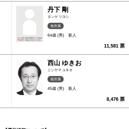
丹下 剛
タンゲ ツヨシ
無所属
64歳 (男)
新人
11,581 票
西山 ゆきお
ニシヤマ ユキオ
無所属
45歳 (男)
新人
8,476 票