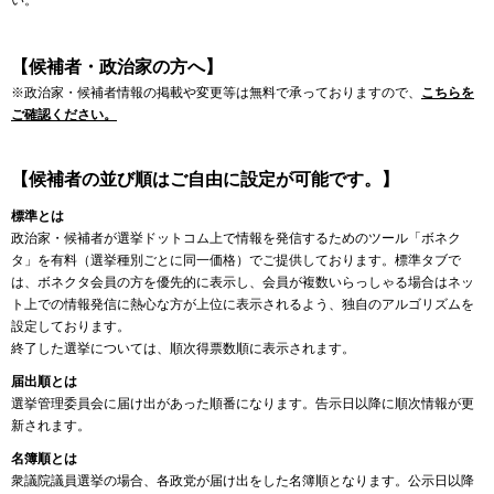
い。
【候補者・政治家の方へ】
※政治家・候補者情報の掲載や変更等は無料で承っておりますので、
こちらを
ご確認ください。
【候補者の並び順はご自由に設定が可能です。】
標準とは
政治家・候補者が選挙ドットコム上で情報を発信するためのツール「ボネク
タ」を有料（選挙種別ごとに同一価格）でご提供しております。標準タブで
は、ボネクタ会員の方を優先的に表示し、会員が複数いらっしゃる場合はネッ
ト上での情報発信に熱心な方が上位に表示されるよう、独自のアルゴリズムを
設定しております。
終了した選挙については、順次得票数順に表示されます。
届出順とは
選挙管理委員会に届け出があった順番になります。告示日以降に順次情報が更
新されます。
名簿順とは
衆議院議員選挙の場合、各政党が届け出をした名簿順となります。公示日以降