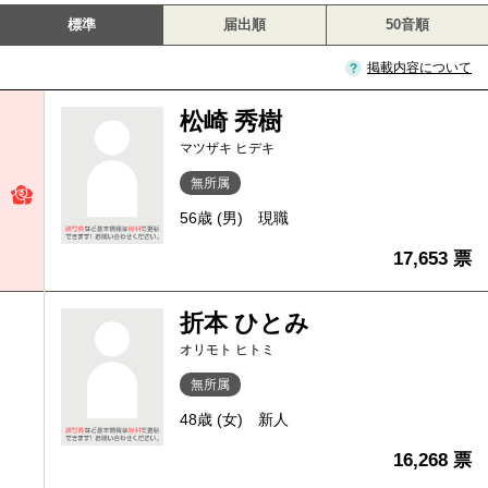
標準
届出順
50音順
掲載内容について
松崎 秀樹
マツザキ ヒデキ
無所属
56歳 (男)
現職
17,653 票
折本 ひとみ
オリモト ヒトミ
無所属
48歳 (女)
新人
16,268 票