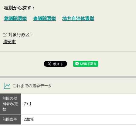
種別から探す：
衆議院選挙
参議院選挙
地方自治体選挙
対象行政区
：
浦安市
これまでの選挙データ
前回の候
2 / 1
補者数/定
数
前回倍率
200%