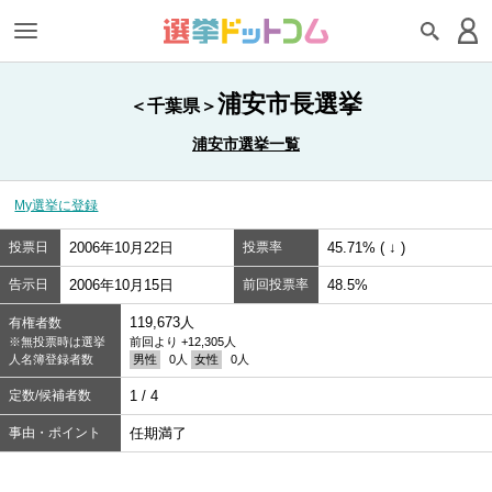
浦安市長選挙
＜千葉県＞
浦安市選挙一覧
My選挙に登録
投票日
2006年10月22日
投票率
45.71% ( ↓ )
告示日
2006年10月15日
前回投票率
48.5%
119,673人
有権者数
※無投票時は選挙
前回より +12,305人
人名簿登録者数
男性
0人
女性
0人
定数/候補者数
1 / 4
事由・ポイント
任期満了