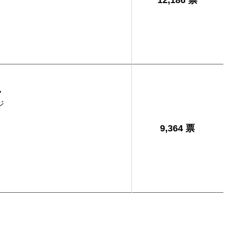
12,186 票
二
ジ
9,364 票