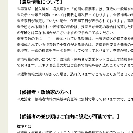
【選挙情報について】
※再選挙、補欠選挙、増員選挙の「前回の投票率」は、直近の一般選挙
※公示・告示日以降については掲載を順次行っております。全候補者の
※投票日が確定していない場合、任期満了日が表示されております。確
※予想される顔ぶれ・候補者の年齢は、投票日が未定の場合は閲覧した
の年齢とは異なる場合がございますので予めご了承ください。
※投票数の下に「（）」表示されている数値は、当該選挙区の得票率を
※掲載されている得票数で小数点がある場合は、選挙管理委員会発表の
※現在、一部の得票率データを先行して公開しております。準備が整い
※情報量の違いについて：政治家・候補者が選挙ドットコム上で情報を
ております。ボネクタ会員の方はご自身で情報を書き込むことができま
※選挙情報に誤りがあった場合、恐れ入りますが
こちら
よりお問合せく
【候補者・政治家の方へ】
※政治家・候補者情報の掲載や変更等は無料で承っておりますので、
こ
【候補者の並び順はご自由に設定が可能です。】
標準とは
政治家・候補者が選挙ドットコム上で情報を発信するためのツール「ボ