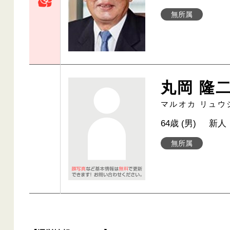
無所属
丸岡 隆
マルオカ リュウ
64歳 (男)
新人
無所属