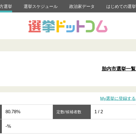
方選挙
選挙スケジュール
政治家データ
はじめての選
胎内市選挙一覧
My選挙に登録する
80.78%
1 / 2
定数/候補者数
-%