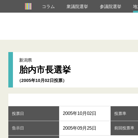
コラム
衆議院選挙
参議院選挙
地
新潟県
胎内市長選挙
（2005年10月02日投票）
2005年10月02日
投票日
投票率
2005年09月25日
告示日
前回投票率