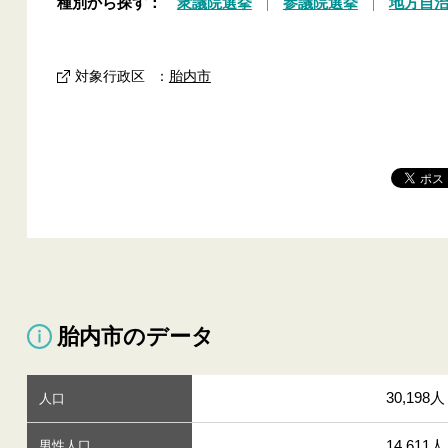
種別から探す：
衆議院選挙
参議院選挙
地方自
対象行政区
：
胎内市
胎内市のデータ
30,198人
人口
14,611人
男性人口