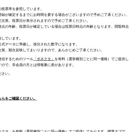
の投票率を参照しています。
登録が確定するまでにお時間を要する場合がございますので予めご了承ください。
定次第、投票日が表示されますので予めご了承ください。
時点の年齢、投票日が確定している場合は投票日時点の年齢となります。閲覧時点
表しています。
公式データに準拠し、按分された数字になります。
次第、順次反映してまいりますので、あらかじめご了承ください。
発信するためのツール
「ボネクタ」
を有料（選挙種別ごとに同一価格）でご提供し
すので、非会員の方とは情報量に差があります。
ださい。
ちらをご確認ください。
ネクタ」を有料（選挙種別ごとに同一価格）でご提供しております。標準タブで