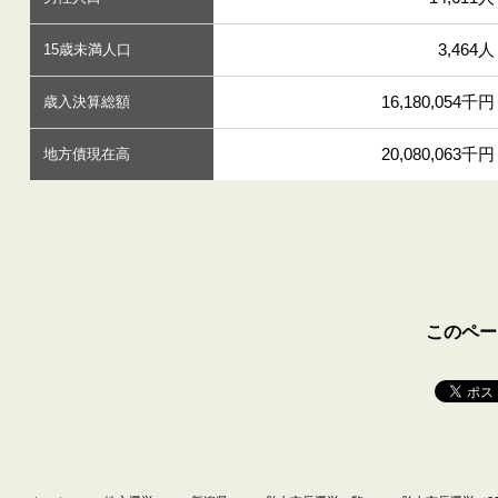
3,464人
15歳未満人口
16,180,054千円
歳入決算総額
20,080,063千円
地方債現在高
このペー