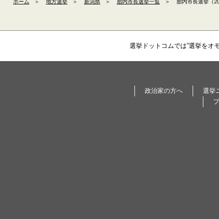
ホーム
＞
地方選挙
＞
新潟県
＞
胎内市長選挙一覧
＞
胎内市長選挙（20
選挙ドットコムでは”選挙をオ
政治家の方へ
選挙