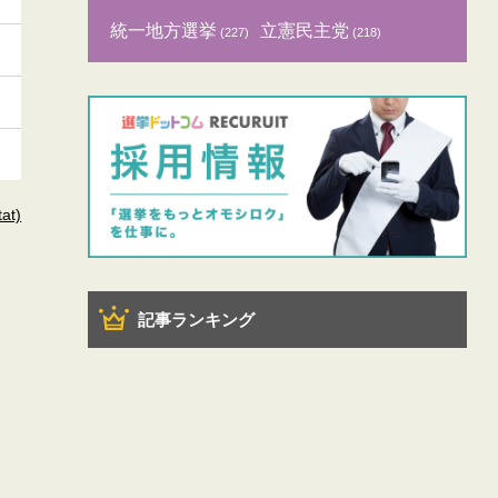
統一地方選挙
立憲民主党
(227)
(218)
t)
記事ランキング