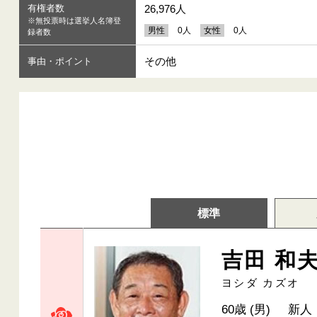
有権者数
26,976人
※無投票時は選挙人名簿登
男性
0人
女性
0人
録者数
その他
事由・ポイント
標準
吉田 和
ヨシダ カズオ
60歳 (男)
新人