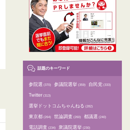
話題のキーワード
参院選
参議院選挙
自民党
(370)
(359)
(333)
Twitter
(313)
選挙ドットコムちゃんねる
(282)
東京都
世論調査
都議選
(264)
(260)
(240)
電話調査
衆議院選挙
(234)
(230)