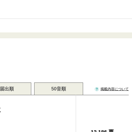
届出順
50音順
掲載内容について
夫