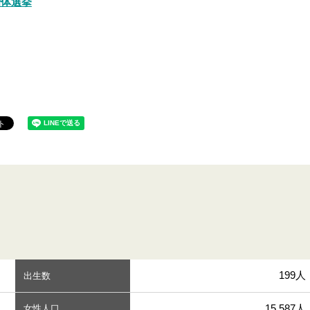
治体選挙
199人
出生数
15,587人
女性人口