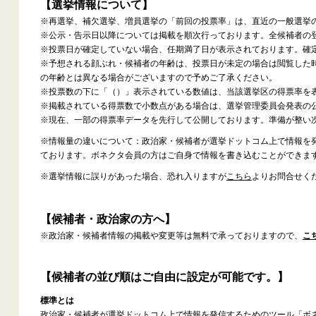
【選挙情報について】
※再選挙、補欠選挙、増員選挙の「前回の投票率」は、直近の一般選挙
※公示・告示日以降については掲載を順次行っております。全候補者の
※投票日が確定していない場合、任期満了日が表示されております。確
※予想される顔ぶれ・候補者の年齢は、投票日が未定の場合は閲覧した
の年齢とは異なる場合がございますので予めご了承ください。
※投票数の下に「（）」表示されている数値は、当該選挙区の得票率を
※掲載されている得票数で小数点がある場合は、選挙管理委員会発表の
※現在、一部の得票率データを先行して公開しております。準備が整い
※情報量の違いについて：政治家・候補者が選挙ドットコム上で情報を
ております。ボネクタ会員の方はご自身で情報を書き込むことができま
※選挙情報に誤りがあった場合、恐れ入りますが
こちら
よりお問合せく
【候補者・政治家の方へ】
※政治家・候補者情報の掲載や変更等は無料で承っておりますので、
こ
【候補者の並び順はご自由に設定が可能です。】
標準とは
政治家・候補者が選挙ドットコム上で情報を発信するためのツール「ボ