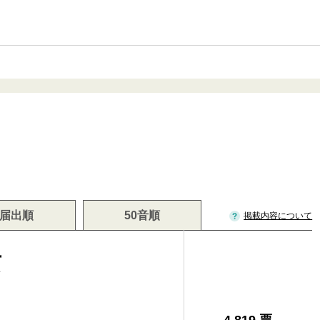
届出順
50音順
掲載内容について
玄