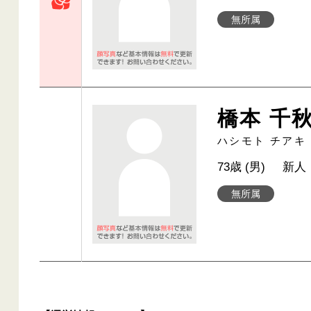
無所属
橋本 千
ハシモト チアキ
73歳 (男)
新人
無所属