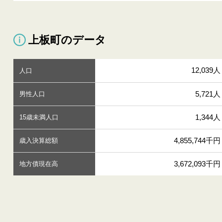
上板町のデータ
12,039人
人口
5,721人
男性人口
1,344人
15歳未満人口
4,855,744千円
歳入決算総額
3,672,093千円
地方債現在高