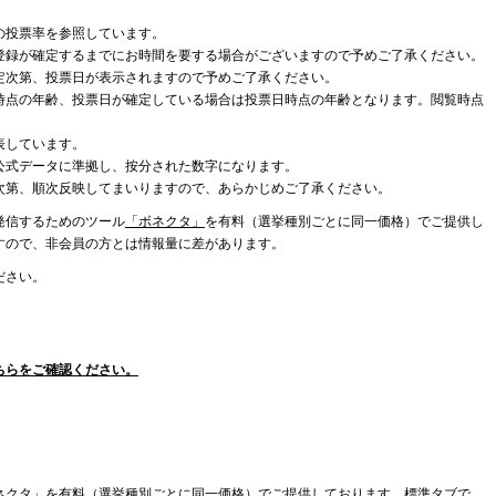
の投票率を参照しています。
登録が確定するまでにお時間を要する場合がございますので予めご了承ください。
定次第、投票日が表示されますので予めご了承ください。
時点の年齢、投票日が確定している場合は投票日時点の年齢となります。閲覧時点
表しています。
公式データに準拠し、按分された数字になります。
次第、順次反映してまいりますので、あらかじめご了承ください。
発信するためのツール
「ボネクタ」
を有料（選挙種別ごとに同一価格）でご提供し
すので、非会員の方とは情報量に差があります。
ださい。
ちらをご確認ください。
ネクタ」を有料（選挙種別ごとに同一価格）でご提供しております。標準タブで