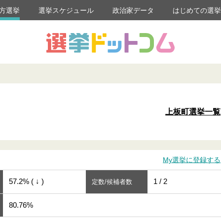
方選挙
選挙スケジュール
政治家データ
はじめての選
上板町選挙一覧
My選挙に登録する
57.2% ( ↓ )
1 / 2
定数/候補者数
80.76%