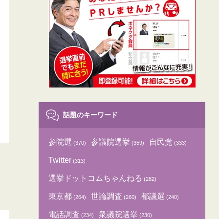
話題のキーワード
参院選
参議院選挙
自民党
(370)
(359)
(333)
Twitter
(313)
選挙ドットコムちゃんねる
(282)
東京都
世論調査
都議選
(264)
(260)
(240)
電話調査
衆議院選挙
(234)
(230)