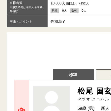
有権者数
10,808人
前回より +152人
※無投票時は選挙人名簿登
男性
0人
女性
0人
録者数
任期満了
事由・ポイント
標準
松尾 国
マツオ クニハル
59歳 (男)
新人