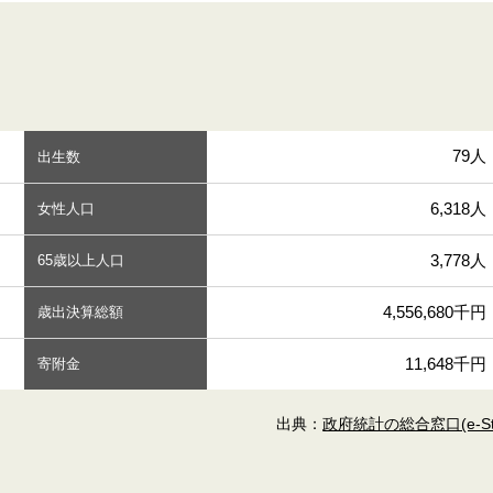
79人
出生数
6,318人
女性人口
3,778人
65歳以上人口
4,556,680千円
歳出決算総額
11,648千円
寄附金
出典：
政府統計の総合窓口(e-Sta