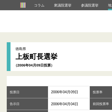
コラム
衆議院選挙
参議院選挙
地
徳島県
上板町長選挙
（2006年04月09日投票）
2006年04月09日
投票日
投票率
2006年04月04日
告示日
前回投票率