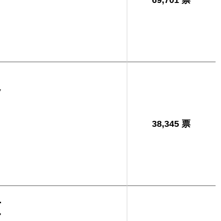
69,701 票
之
38,345 票
貞