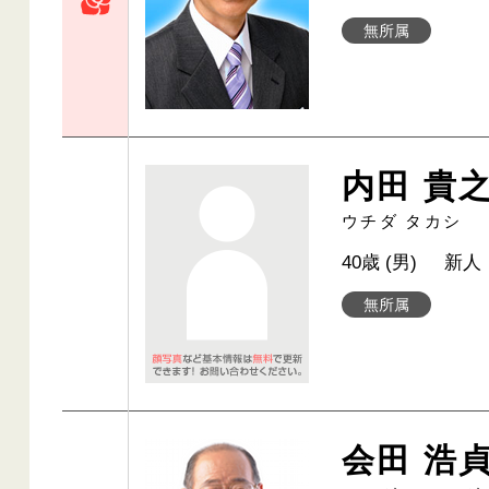
無所属
内田 貴
ウチダ タカシ
40歳 (男)
新人
無所属
会田 浩