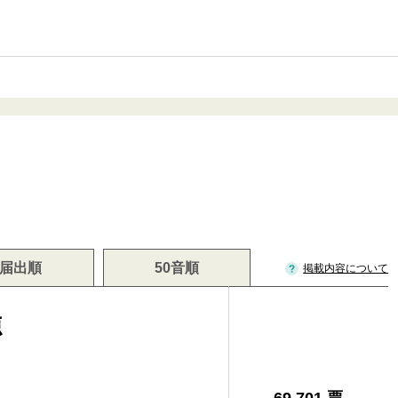
届出順
50音順
掲載内容について
徳