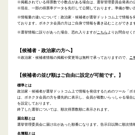
※掲載されている得票数で小数点がある場合は、選挙管理委員会発表の
※現在、一部の得票率データを先行して公開しております。準備が整い
※情報量の違いについて：政治家・候補者が選挙ドットコム上で情報を
ております。ボネクタ会員の方はご自身で情報を書き込むことができま
※選挙情報に誤りがあった場合、恐れ入りますが
こちら
よりお問合せく
【候補者・政治家の方へ】
※政治家・候補者情報の掲載や変更等は無料で承っておりますので、
こ
【候補者の並び順はご自由に設定が可能です。】
標準とは
政治家・候補者が選挙ドットコム上で情報を発信するためのツール「ボ
は、ボネクタ会員の方を優先的に表示し、会員が複数いらっしゃる場合
を設定しております。
終了した選挙については、順次得票数順に表示されます。
届出順とは
選挙管理委員会に届け出があった順番になります。告示日以降に順次情
名簿順とは