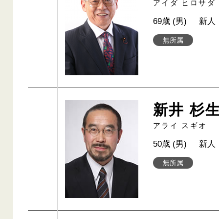
アイダ ヒロサダ
69歳 (男)
新人
無所属
新井 杉
アライ スギオ
50歳 (男)
新人
無所属