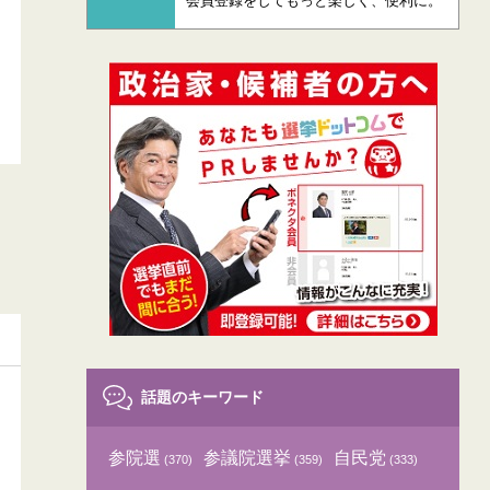
会員登録をしてもっと楽しく、便利に。
話題のキーワード
参院選
参議院選挙
自民党
(370)
(359)
(333)