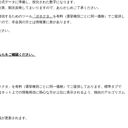
公式データに準拠し、按分された数字になります。
次第、順次反映してまいりますので、あらかじめご了承ください。
発信するためのツール
「ボネクタ」
を有料（選挙種別ごとに同一価格）でご提供し
すので、非会員の方とは情報量に差があります。
ださい。
ちらをご確認ください。
ネクタ」を有料（選挙種別ごとに同一価格）でご提供しております。標準タブで
はネット上での情報発信に熱心な方が上位に表示されるよう、独自のアルゴリズム
報が更新されます。