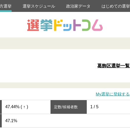
方選挙
選挙スケジュール
政治家データ
はじめての選
葛飾区選挙一覧
My選挙に登録する
47.44% ( ↑ )
1 / 5
定数/候補者数
47.1%