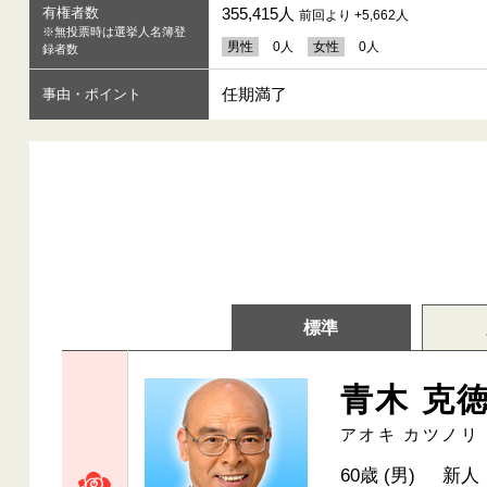
有権者数
355,415人
前回より +5,662人
※無投票時は選挙人名簿登
男性
0人
女性
0人
録者数
任期満了
事由・ポイント
標準
青木 克
アオキ カツノリ
60歳 (男)
新人