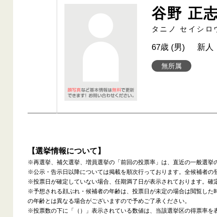
谷野 正
タニノ セイシロ
67歳 (男)
新人
無所属
【選挙情報について】
※再選挙、補欠選挙、増員選挙の「前回の投票率」は、直近の一般選挙
※公示・告示日以降については掲載を順次行っております。全候補者の
※投票日が確定していない場合、任期満了日が表示されております。確
※予想される顔ぶれ・候補者の年齢は、投票日が未定の場合は閲覧した
の年齢とは異なる場合がございますので予めご了承ください。
※投票数の下に「（）」表示されている数値は、当該選挙区の得票率を