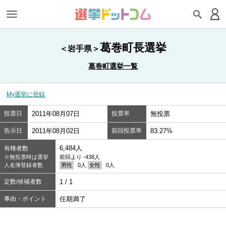
葛巻町長選挙
＜岩手県＞
葛巻町選挙一覧
My選挙に登録
投票日
2011年08月07日
投票率
無投票
告示日
2011年08月02日
前回投票率
83.27%
6,484人
有権者数
※無投票時は選挙
前回より -438人
人名簿登録者数
男性
0人
女性
0人
定数/候補者数
1 / 1
事由・ポイント
任期満了