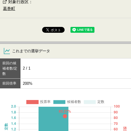
対象行政区
：
葛巻町
これまでの選挙データ
前回の候
2 / 1
補者数/定
数
前回倍率
200%