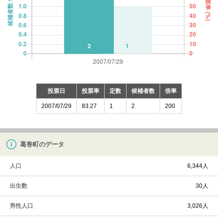
投票日
投票率
定数
候補者数
倍率
2007/07/29
83.27
1
2
200
葛巻町のデータ
人口
6,344人
出生数
30人
男性人口
3,026人