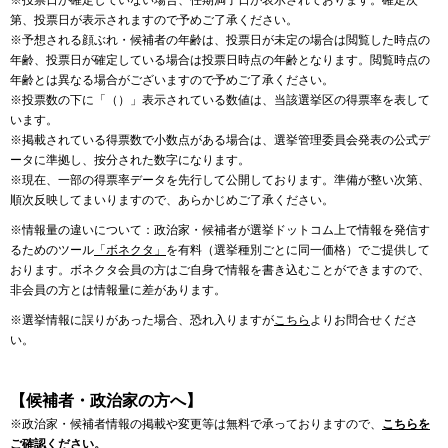
※投票日が確定していない場合、任期満了日が表示されております。確定次
第、投票日が表示されますので予めご了承ください。
※予想される顔ぶれ・候補者の年齢は、投票日が未定の場合は閲覧した時点の
年齢、投票日が確定している場合は投票日時点の年齢となります。閲覧時点の
年齢とは異なる場合がございますので予めご了承ください。
※投票数の下に「（）」表示されている数値は、当該選挙区の得票率を表して
います。
※掲載されている得票数で小数点がある場合は、選挙管理委員会発表の公式デ
ータに準拠し、按分された数字になります。
※現在、一部の得票率データを先行して公開しております。準備が整い次第、
順次反映してまいりますので、あらかじめご了承ください。
※情報量の違いについて：政治家・候補者が選挙ドットコム上で情報を発信す
るためのツール
「ボネクタ」
を有料（選挙種別ごとに同一価格）でご提供して
おります。ボネクタ会員の方はご自身で情報を書き込むことができますので、
非会員の方とは情報量に差があります。
※選挙情報に誤りがあった場合、恐れ入りますが
こちら
よりお問合せくださ
い。
【候補者・政治家の方へ】
※政治家・候補者情報の掲載や変更等は無料で承っておりますので、
こちらを
ご確認ください。