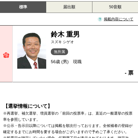
標準
届出順
50音順
掲載内容について
鈴木 重男
スズキ シゲオ
無所属
56歳 (男)
現職
- 票
【選挙情報について】
※再選挙、補欠選挙、増員選挙の「前回の投票率」は、直近の一般選挙の投票
率を参照しています。
※公示・告示日以降については掲載を順次行っております。全候補者の登録が
確定するまでにお時間を要する場合がございますので予めご了承ください。