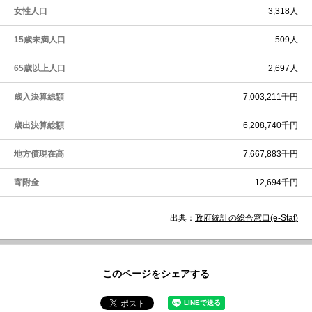
女性人口
3,318人
15歳未満人口
509人
65歳以上人口
2,697人
歳入決算総額
7,003,211千円
歳出決算総額
6,208,740千円
地方債現在高
7,667,883千円
寄附金
12,694千円
出典：
政府統計の総合窓口(e-Stat)
このページをシェアする