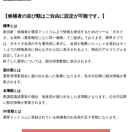
【候補者の並び順はご自由に設定が可能です。】
標準とは
政治家・候補者が選挙ドットコム上で情報を発信するためのツール「ボネク
タ」を有料（選挙種別ごとに同一価格）でご提供しております。標準タブで
は、ボネクタ会員の方を優先的に表示し、会員が複数いらっしゃる場合はネッ
ト上での情報発信に熱心な方が上位に表示されるよう、独自のアルゴリズムを
設定しております。
終了した選挙については、順次得票数順に表示されます。
届出順とは
選挙管理委員会に届け出があった順番になります。告示日以降に順次情報が更
新されます。
名簿順とは
衆議院議員選挙の場合、各政党が届け出をした名簿順となります。公示日以降
に順次情報が更新されます。
50音順とは
選挙ドットコムに登録されている候補者のお名前の五十音順になります。