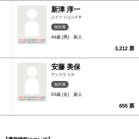
新津 淳一
ニイツ ジュンイチ
無所属
44歳 (男)
新人
3,212 票
安藤 美保
アンドウ ミホ
無所属
53歳 (女)
新人
655 票