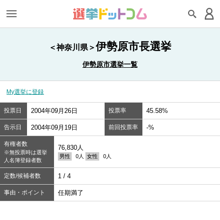
伊勢原市長選挙
＜神奈川県＞
伊勢原市選挙一覧
My選挙に登録
投票日
2004年09月26日
投票率
45.58%
告示日
2004年09月19日
前回投票率
-%
有権者数
76,830人
※無投票時は選挙
男性
0人
女性
0人
人名簿登録者数
定数/候補者数
1 / 4
事由・ポイント
任期満了