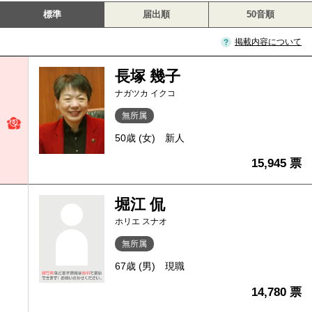
標準
届出順
50音順
掲載内容について
長塚 幾子
ナガツカ イクコ
無所属
50歳 (女)
新人
15,945 票
堀江 侃
ホリエ スナオ
無所属
67歳 (男)
現職
14,780 票