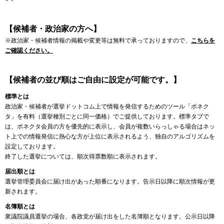
【候補者・政治家の方へ】
※政治家・候補者情報の掲載や変更等は無料で承っておりますので、
こちらを
ご確認ください。
【候補者の並び順はご自由に設定が可能です。】
標準とは
政治家・候補者が選挙ドットコム上で情報を発信するためのツール「ボネク
タ」を有料（選挙種別ごとに同一価格）でご提供しております。標準タブで
は、ボネクタ会員の方を優先的に表示し、会員が複数いらっしゃる場合はネッ
ト上での情報発信に熱心な方が上位に表示されるよう、独自のアルゴリズムを
設定しております。
終了した選挙については、順次得票数順に表示されます。
届出順とは
選挙管理委員会に届け出があった順番になります。告示日以降に順次情報が更
新されます。
名簿順とは
衆議院議員選挙の場合、各政党が届け出をした名簿順となります。公示日以降