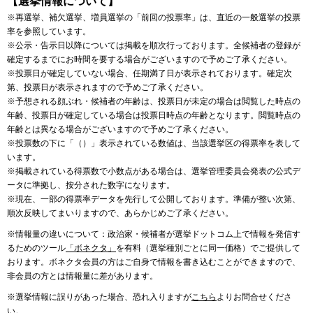
【選挙情報について】
※再選挙、補欠選挙、増員選挙の「前回の投票率」は、直近の一般選挙の投票
率を参照しています。
※公示・告示日以降については掲載を順次行っております。全候補者の登録が
確定するまでにお時間を要する場合がございますので予めご了承ください。
※投票日が確定していない場合、任期満了日が表示されております。確定次
第、投票日が表示されますので予めご了承ください。
※予想される顔ぶれ・候補者の年齢は、投票日が未定の場合は閲覧した時点の
年齢、投票日が確定している場合は投票日時点の年齢となります。閲覧時点の
年齢とは異なる場合がございますので予めご了承ください。
※投票数の下に「（）」表示されている数値は、当該選挙区の得票率を表して
います。
※掲載されている得票数で小数点がある場合は、選挙管理委員会発表の公式デ
ータに準拠し、按分された数字になります。
※現在、一部の得票率データを先行して公開しております。準備が整い次第、
順次反映してまいりますので、あらかじめご了承ください。
※情報量の違いについて：政治家・候補者が選挙ドットコム上で情報を発信す
るためのツール
「ボネクタ」
を有料（選挙種別ごとに同一価格）でご提供して
おります。ボネクタ会員の方はご自身で情報を書き込むことができますので、
非会員の方とは情報量に差があります。
※選挙情報に誤りがあった場合、恐れ入りますが
こちら
よりお問合せくださ
い。