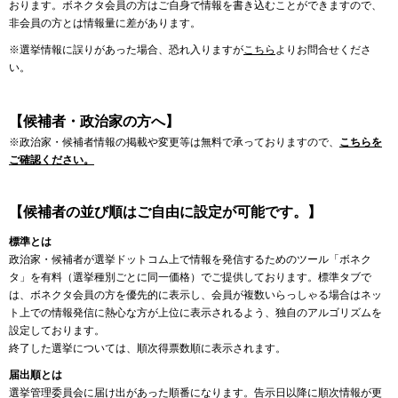
おります。ボネクタ会員の方はご自身で情報を書き込むことができますので、
非会員の方とは情報量に差があります。
※選挙情報に誤りがあった場合、恐れ入りますが
こちら
よりお問合せくださ
い。
【候補者・政治家の方へ】
※政治家・候補者情報の掲載や変更等は無料で承っておりますので、
こちらを
ご確認ください。
【候補者の並び順はご自由に設定が可能です。】
標準とは
政治家・候補者が選挙ドットコム上で情報を発信するためのツール「ボネク
タ」を有料（選挙種別ごとに同一価格）でご提供しております。標準タブで
は、ボネクタ会員の方を優先的に表示し、会員が複数いらっしゃる場合はネッ
ト上での情報発信に熱心な方が上位に表示されるよう、独自のアルゴリズムを
設定しております。
終了した選挙については、順次得票数順に表示されます。
届出順とは
選挙管理委員会に届け出があった順番になります。告示日以降に順次情報が更