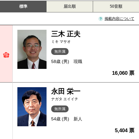
標準
届出順
50音順
掲載内容について
三木 正夫
ミキ マサオ
無所属
58歳 (男)
現職
16,060 票
永田 栄一
ナガタ エイイチ
無所属
54歳 (男)
新人
5,404 票