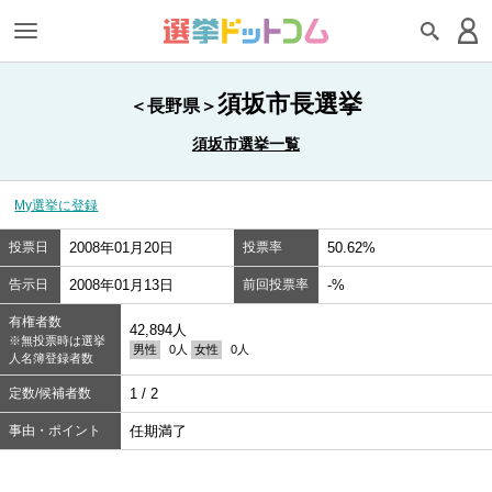
須坂市長選挙
＜長野県＞
須坂市選挙一覧
My選挙に登録
投票日
2008年01月20日
投票率
50.62%
告示日
2008年01月13日
前回投票率
-%
有権者数
42,894人
※無投票時は選挙
男性
0人
女性
0人
人名簿登録者数
定数/候補者数
1 / 2
事由・ポイント
任期満了