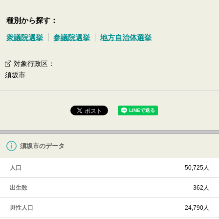
種別から探す：
衆議院選挙
参議院選挙
地方自治体選挙
対象行政区
：
須坂市
須坂市のデータ
人口
50,725人
出生数
362人
男性人口
24,790人