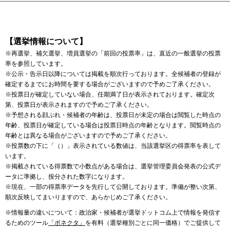
【選挙情報について】
※再選挙、補欠選挙、増員選挙の「前回の投票率」は、直近の一般選挙の投票
率を参照しています。
※公示・告示日以降については掲載を順次行っております。全候補者の登録が
確定するまでにお時間を要する場合がございますので予めご了承ください。
※投票日が確定していない場合、任期満了日が表示されております。確定次
第、投票日が表示されますので予めご了承ください。
※予想される顔ぶれ・候補者の年齢は、投票日が未定の場合は閲覧した時点の
年齢、投票日が確定している場合は投票日時点の年齢となります。閲覧時点の
年齢とは異なる場合がございますので予めご了承ください。
※投票数の下に「（）」表示されている数値は、当該選挙区の得票率を表して
います。
※掲載されている得票数で小数点がある場合は、選挙管理委員会発表の公式デ
ータに準拠し、按分された数字になります。
※現在、一部の得票率データを先行して公開しております。準備が整い次第、
順次反映してまいりますので、あらかじめご了承ください。
※情報量の違いについて：政治家・候補者が選挙ドットコム上で情報を発信す
るためのツール
「ボネクタ」
を有料（選挙種別ごとに同一価格）でご提供して