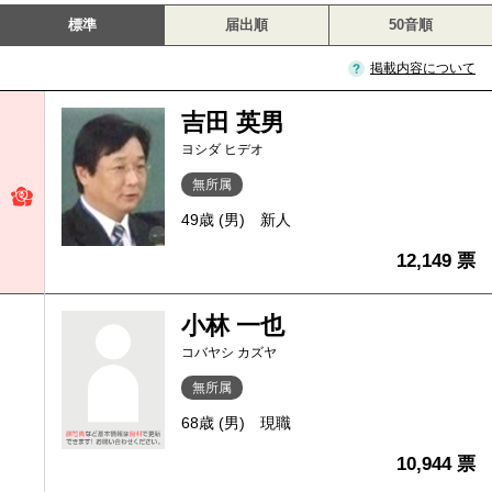
標準
届出順
50音順
掲載内容について
吉田 英男
ヨシダ ヒデオ
無所属
49歳 (男)
新人
12,149 票
小林 一也
コバヤシ カズヤ
無所属
68歳 (男)
現職
10,944 票