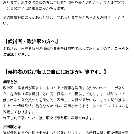
おります。ボネクタ会員の方はご自身で情報を書き込むことができますので、
非会員の方とは情報量に差があります。
※選挙情報に誤りがあった場合、恐れ入りますが
こちら
よりお問合せくださ
い。
【候補者・政治家の方へ】
※政治家・候補者情報の掲載や変更等は無料で承っておりますので、
こちらを
ご確認ください。
【候補者の並び順はご自由に設定が可能です。】
標準とは
政治家・候補者が選挙ドットコム上で情報を発信するためのツール「ボネク
タ」を有料（選挙種別ごとに同一価格）でご提供しております。標準タブで
は、ボネクタ会員の方を優先的に表示し、会員が複数いらっしゃる場合はネッ
ト上での情報発信に熱心な方が上位に表示されるよう、独自のアルゴリズムを
設定しております。
終了した選挙については、順次得票数順に表示されます。
届出順とは
選挙管理委員会に届け出があった順番になります。告示日以降に順次情報が更