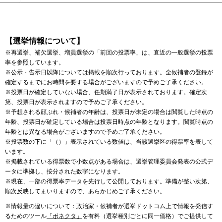
【選挙情報について】
※再選挙、補欠選挙、増員選挙の「前回の投票率」は、直近の一般選挙の投票
率を参照しています。
※公示・告示日以降については掲載を順次行っております。全候補者の登録が
確定するまでにお時間を要する場合がございますので予めご了承ください。
※投票日が確定していない場合、任期満了日が表示されております。確定次
第、投票日が表示されますので予めご了承ください。
※予想される顔ぶれ・候補者の年齢は、投票日が未定の場合は閲覧した時点の
年齢、投票日が確定している場合は投票日時点の年齢となります。閲覧時点の
年齢とは異なる場合がございますので予めご了承ください。
※投票数の下に「（）」表示されている数値は、当該選挙区の得票率を表して
います。
※掲載されている得票数で小数点がある場合は、選挙管理委員会発表の公式デ
ータに準拠し、按分された数字になります。
※現在、一部の得票率データを先行して公開しております。準備が整い次第、
順次反映してまいりますので、あらかじめご了承ください。
※情報量の違いについて：政治家・候補者が選挙ドットコム上で情報を発信す
るためのツール
「ボネクタ」
を有料（選挙種別ごとに同一価格）でご提供して