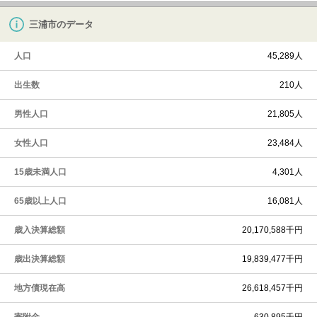
三浦市のデータ
人口
45,289人
出生数
210人
男性人口
21,805人
女性人口
23,484人
15歳未満人口
4,301人
65歳以上人口
16,081人
歳入決算総額
20,170,588千円
歳出決算総額
19,839,477千円
地方債現在高
26,618,457千円