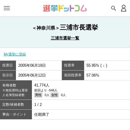
三浦市長選挙
＜神奈川県＞
三浦市選挙一覧
My選挙に登録
投票日
2005年06月19日
投票率
55.95% ( ↓ )
告示日
2005年06月12日
前回投票率
57.06%
41,774人
有権者数
※無投票時は選挙
前回より -548人
人名簿登録者数
男性
0人
女性
0人
定数/候補者数
1 / 2
事由・ポイント
任期満了