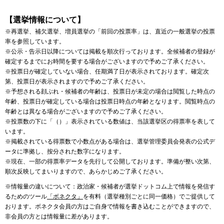
【選挙情報について】
※再選挙、補欠選挙、増員選挙の「前回の投票率」は、直近の一般選挙の投票
率を参照しています。
※公示・告示日以降については掲載を順次行っております。全候補者の登録が
確定するまでにお時間を要する場合がございますので予めご了承ください。
※投票日が確定していない場合、任期満了日が表示されております。確定次
第、投票日が表示されますので予めご了承ください。
※予想される顔ぶれ・候補者の年齢は、投票日が未定の場合は閲覧した時点の
年齢、投票日が確定している場合は投票日時点の年齢となります。閲覧時点の
年齢とは異なる場合がございますので予めご了承ください。
※投票数の下に「（）」表示されている数値は、当該選挙区の得票率を表して
います。
※掲載されている得票数で小数点がある場合は、選挙管理委員会発表の公式デ
ータに準拠し、按分された数字になります。
※現在、一部の得票率データを先行して公開しております。準備が整い次第、
順次反映してまいりますので、あらかじめご了承ください。
※情報量の違いについて：政治家・候補者が選挙ドットコム上で情報を発信す
るためのツール
「ボネクタ」
を有料（選挙種別ごとに同一価格）でご提供して
おります。ボネクタ会員の方はご自身で情報を書き込むことができますので、
非会員の方とは情報量に差があります。