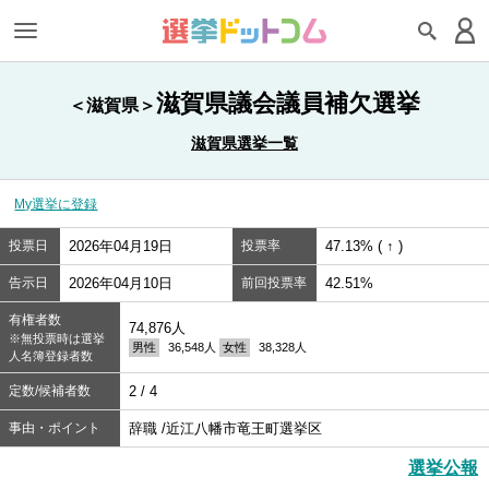
滋賀県議会議員補欠選挙
＜滋賀県＞
滋賀県選挙一覧
My選挙に登録
投票日
2026年04月19日
投票率
47.13% ( ↑ )
告示日
2026年04月10日
前回投票率
42.51%
有権者数
74,876人
※無投票時は選挙
男性
36,548人
女性
38,328人
人名簿登録者数
定数/候補者数
2 / 4
事由・ポイント
辞職 /近江八幡市竜王町選挙区
選挙公報