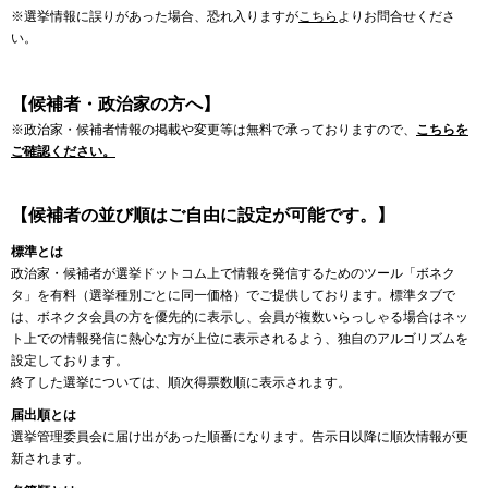
※選挙情報に誤りがあった場合、恐れ入りますが
こちら
よりお問合せくださ
い。
【候補者・政治家の方へ】
※政治家・候補者情報の掲載や変更等は無料で承っておりますので、
こちらを
ご確認ください。
【候補者の並び順はご自由に設定が可能です。】
標準とは
政治家・候補者が選挙ドットコム上で情報を発信するためのツール「ボネク
タ」を有料（選挙種別ごとに同一価格）でご提供しております。標準タブで
は、ボネクタ会員の方を優先的に表示し、会員が複数いらっしゃる場合はネッ
ト上での情報発信に熱心な方が上位に表示されるよう、独自のアルゴリズムを
設定しております。
終了した選挙については、順次得票数順に表示されます。
届出順とは
選挙管理委員会に届け出があった順番になります。告示日以降に順次情報が更
新されます。