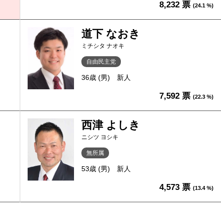
8,232 票
(24.1 %)
道下 なおき
ミチシタ ナオキ
自由民主党
36歳 (男)
新人
7,592 票
(22.3 %)
西津 よしき
ニシツ ヨシキ
無所属
53歳 (男)
新人
4,573 票
(13.4 %)