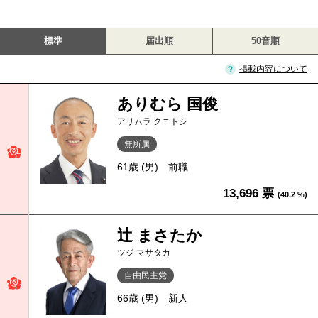
標準
届出順
50音順
掲載内容について
ありむら 国俊
アリムラ クニトシ
無所属
61歳 (男)
前職
13,696 票
(40.2 %)
辻 まさたか
ツジ マサタカ
自由民主党
66歳 (男)
新人